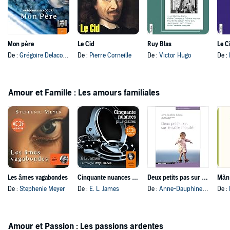
Mon père
Le Cid
Ruy Blas
Le C
De :
Grégoire Delacourt
De :
Pierre Corneille
De :
Victor Hugo
De :
Amour et Famille : Les amours familiales
Les âmes vagabondes
Cinquante nuances plus claires
Deux petits pas sur le sable mouillé
Mãn
De :
Stephenie Meyer
De :
E. L. James
De :
Anne-Dauphine Julliand
De :
Amour et Passion : Les passions ardentes