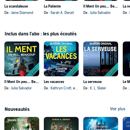
La scandaleuse
La Patiente
Il Ment Un peu… Beaucoup
La n
De :
Jaine Diamond
De :
Sarah A. Denzil
De :
Julia Salvador
De :
Inclus dans l'abo : les plus écoutés
Il Ment Un peu… Beaucoup
Les vacances
La serveuse
Le 
De :
Julia Salvador
De :
Kathryn Croft
, et autres
De :
K. L. Slater
De :
Nouveautés
Voir plus