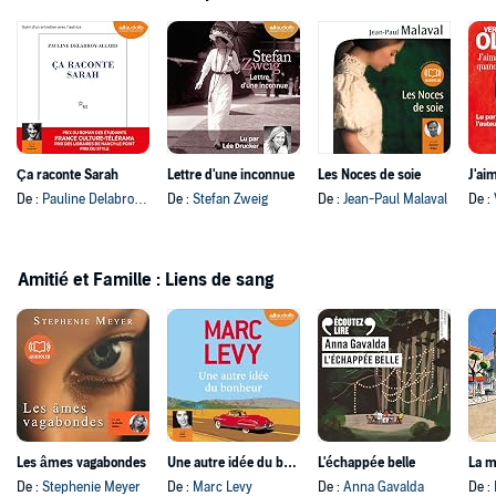
Ça raconte Sarah
Lettre d'une inconnue
Les Noces de soie
De :
Pauline Delabroy-Allard
De :
Stefan Zweig
De :
Jean-Paul Malaval
De :
Amitié et Famille : Liens de sang
Les âmes vagabondes
Une autre idée du bonheur
L'échappée belle
La m
De :
Stephenie Meyer
De :
Marc Levy
De :
Anna Gavalda
De :