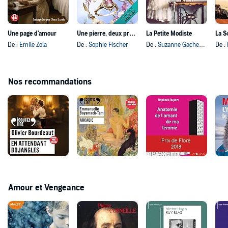
Une page d'amour
Une pierre, deux proies
La Petite Modiste
La S
De :
Emile Zola
De :
Sophie Fischer
De :
Suzanne Gachenot
De :
Nos recommandations
Amour et Vengeance