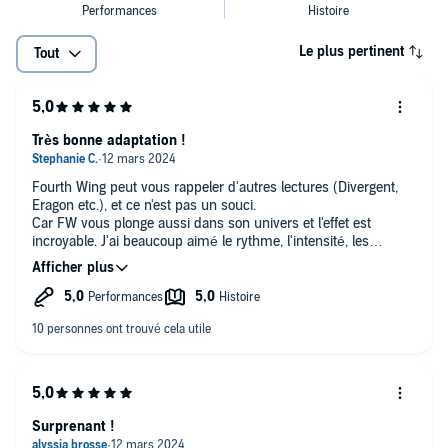
Le plus pertinent
Tout
Très bonne adaptation !
Fourth Wing peut vous rappeler d'autres lectures (Divergent,
Eragon etc.), et ce n'est pas un souci.
Car FW vous plonge aussi dans son univers et l'effet est
incroyable. J'ai beaucoup aimé le rythme, l'intensité, les
émotions, les personnages. La narratrice, Charlotte Gagnor,
tient également son rôle à la perfection. Efficace et captivant.
Résultat, on ne voit pas le temps passer, c'est entraînant de
bout en bout, jamais lassant. Ce titre est à la hauteur de
l'engouement suscité, oui le buzz est mérité.
Vivement la suite ! ( ˘͈ ᵕ ˘͈♡)
Surprenant !