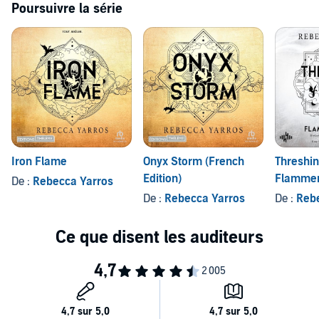
Poursuivre la série
Iron Flame
Onyx Storm (French
Threshin
Edition)
Flamme
De :
Rebecca Yarros
(Flamme
De :
Rebecca Yarros
De :
Reb
Reihe)