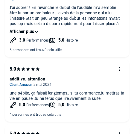
J’ai adorer ! En revanche le début de l’audible m’a sembler
être lu par un ordinateur , la vois de la personne qui a lu
l’histoire était un peu étrange au début les intonations n’était
pas top mais cela a disparu rapidement pour laisser place à
une histoire lue dans laquelle vous êtes plongez et vous avez
envie d’en découvrir . L’histoire est vraiment trop trop
intrigante et on retiens son souffle à bcp de passages !
franchement j’ai hâte de découvrir la suite de cette histoire ! La
fin m’a donner des frissons !
additive. attention
une pépite, ça faisait longtemps.. si tu commence,tu mettras ta
vie en pause .tu ne feras que lire.vivement la suite.