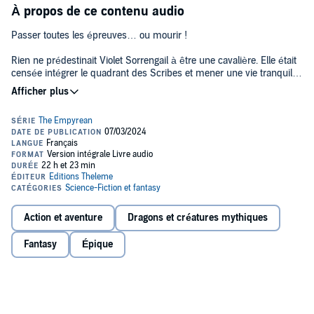
À propos de ce contenu audio
Passer toutes les épreuves… ou mourir !
Rien ne prédestinait Violet Sorrengail à être une cavalière. Elle était
censée intégrer le quadrant des Scribes et mener une vie tranquille
parmi les livres. Elle dont les os sont si fragiles qu’ils peuvent se
briser en un instant…
Mais aujourd’hui est le jour des conscriptions, et en tant que fille de
la Générale - elle-même cavalière et dresseuse de dragons -, Violet
n’a d’autre choix que de satisfaire les ordres de sa mère, et de
rejoindre les épreuves de sélection pour devenir dragonnière…
L’élite de la Navarre !
Pourtant, le simple fait d’envisager s’inscrire à cette compétition lui
paraît ridicule… Car les dragons ne se lient pas aux humains «
Action et aventure
Dragons et créatures mythiques
fragiles » : ils les brûlent ! Mais Violet est peut-être la candidate la
moins forte physiquement, elle est cependant rusée et rapide. Des
Fantasy
Épique
qualités indispensables quand on évolue dans un monde sans foi ni
loi, où les alliés peuvent vite devenir des ennemis, ou peut-être
encore des conquêtes… Violet va vite devoir penser à un plan
solide, car cette compétition n’a que deux issues : passer toutes les
épreuves ou mourir !©2023 Rebecca Yarros (P)2024 W.F. Howes
Ltd