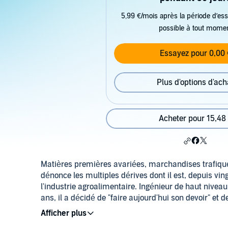
5,99 €/mois après la période d’ess
possible à tout mome
Essayez pour 0,00 
Plus d'options d'ach
Acheter pour 15,48
Matières premières avariées, marchandises trafiqué
dénonce les multiples dérives dont il est, depuis vin
l'industrie agroalimentaire. Ingénieur de haut nivea
ans, il a décidé de "faire aujourd'hui son devoir" et de
Piment indien rempli de crottes de souris, thé vert 