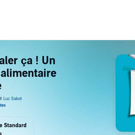
aler ça ! Un
-alimentaire
e
de Standard
s