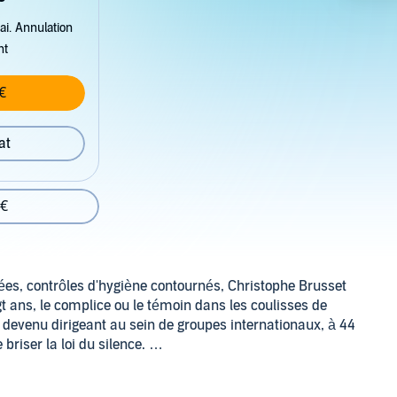
ai. Annulation
nt
€
at
 €
es, contrôles d'hygiène contournés, Christophe Brusset
gt ans, le complice ou le témoin dans les coulisses de
u devenu dirigeant au sein de groupes internationaux, à 44
 briser la loi du silence.
de Chine bourré de pesticides, faux safran marocain,