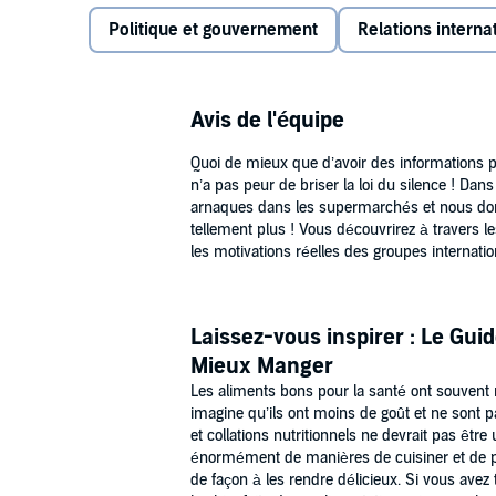
viande de cheval transformée en bœuf, confiture de fr
Politique et gouvernement
Relations interna
etc. Les arnaques qu'il révèle sont nombreuses ma
magasin
devraient vous permettre d'en déjouer la pl
Christophe Brusset raconte la course de vitesse plan
Avis de l'équipe
matières premières toujours moins chères. Son récit
dans un monde souvent sans foi ni loi.
Quoi de mieux que d’avoir des informations pr
"Soyons directs, ce qui intéresse les industriels, c'es
n’a pas peur de briser la loi du silence ! Dan
arnaques dans les supermarchés et nous donne
tellement plus ! Vous découvrirez à travers 
>> Ce livre audio en version intégrale vous est prop
les motivations réelles des groupes internati
en téléchargement.©2015 Flammarion (P)2017 Audi
Laissez-vous inspirer : Le Gui
Mieux Manger
Les aliments bons pour la santé ont souvent
imagine qu’ils ont moins de goût et ne sont 
et collations nutritionnels ne devrait pas être 
énormément de manières de cuisiner et de p
de façon à les rendre délicieux. Si vous avez 