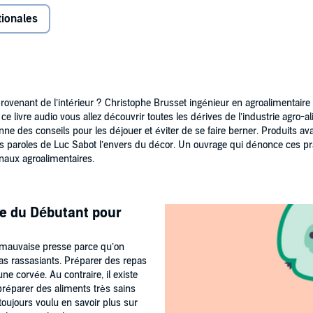
aises sans fraises, origan coupé aux feuilles d'olivier,
tionales
is ses conseils rassemblés dans son
guide de survie en
upart.
étaire entre fraudeurs pour fournir aux industriels des
 effarant est une plongée saisissante et pleine d'humour
ovenant de l’intérieur ? Christophe Brusset ingénieur en agroalimentaire 
t votre argent. Pas votre bonheur ni votre santé !"
s ce livre audio vous allez découvrir toutes les dérives de l’industrie agro-
 des conseils pour les déjouer et éviter de se faire berner. Produits ava
les paroles de Luc Sabot l’envers du décor. Un ouvrage qui dénonce ces pr
osé en exclusivité par Audible et est uniquement disponible
onaux agroalimentaires.
ble Studios
de du Débutant pour
 mauvaise presse parce qu’on
pas rassasiants. Préparer des repas
une corvée. Au contraire, il existe
réparer des aliments très sains
toujours voulu en savoir plus sur