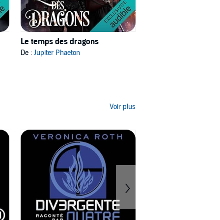
Le temps des dragons
Accomplice to the Villai
De :
Jupiter Phaeton
De :
Hannah Nicole Maehrer
Voir plus