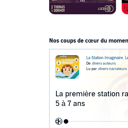
Nos coups de cœur du momen
La Station Imaginaire. 
De :
divers auteurs
Lu par :
divers narrateurs
La première station ra
5 à 7 ans