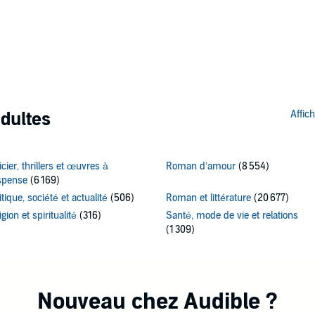
dultes
Affic
icier, thrillers et œuvres à
Roman d’amour
(8 554)
spense
(6 169)
itique, société et actualité
(506)
Roman et littérature
(20 677)
igion et spiritualité
(316)
Santé, mode de vie et relations
(1 309)
Nouveau chez Audible ?