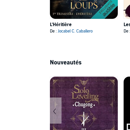
ance de la sorcière
L'Héritière
Le
rn Tempest
, et autres
De :
Jocabel C. Caballero
De 
Nouveautés