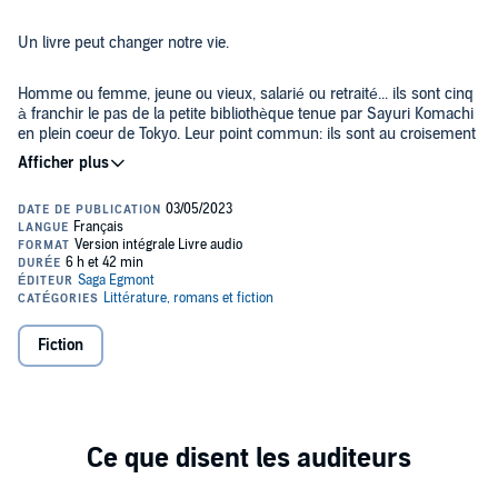
Un livre peut changer notre vie.
Homme ou femme, jeune ou vieux, salarié ou retraité... ils sont cinq
à franchir le pas de la petite bibliothèque tenue par Sayuri Komachi
en plein coeur de Tokyo. Leur point commun: ils sont au croisement
de leur vie. A chacun Sayuri Komachi, énigmatique bibliothécaire
attentive aux autres, proposera un ouvrage totalement inattendu,
bien loin de celui qu'ils croyaient être venus chercher.
Mais ce choix ne relève pas du hasard, ce livre se révèle comme le
jalon qui leur permettra de changer de vie. Sayuri Komachi dévoile à
chaque lecteur le pouvoir de la lecture et l'importance qu'une
personne attentive et à l'écoute peut avoir sur le destin de chacun
d'entre nous.
Michiko Aoyama est une journaliste japonaise. La Bibliothèque des
rêves secrets, son premier roman, s'est immédiatement hissé en
Fiction
tête des ventes au Japon avant de connaître un succès
international. Elle vit à Tokyo.
©2023 SAGA Egmont (P)2023 SAGA Egmont