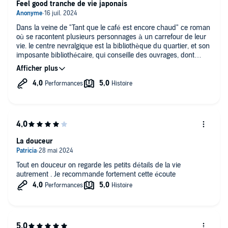
Feel good tranche de vie japonais
Dans la veine de "Tant que le café est encore chaud" ce roman
où se racontent plusieurs personnages à un carrefour de leur
vie. le centre nevralgique est la bibliothèque du quartier, et son
imposante bibliothécaire, qui conseille des ouvrages, dont
toujours n ayant rien à voir avec la demande initiale mais
servant de révelateur à son destinataire. un beau feel good
avec de la douce philosophie de vie. les personnages sont
variés ( une jeune vendeuse, un dessinateur sans emploi, une
mère de famille, un retraité, un employé de bureau) ce n est
pas cousu de fil blanc et cela peut parler à tous.
La douceur
Tout en douceur on regarde les petits détails de la vie
autrement . Je recommande fortement cette écoute