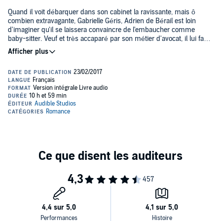
Quand il voit débarquer dans son cabinet la ravissante, mais ô
combien extravagante, Gabrielle Géris, Adrien de Bérail est loin
d'imaginer qu'il se laissera convaincre de l'embaucher comme
baby-sitter. Veuf et très accaparé par son métier d'avocat, il lui faut
de toute urgence une personne capable de prendre soin de ses
deux chérubins, Paul et Sophie, tout juste âgés de neuf ans. C'est
donc en dépit de ce que lui crie la raison qu'il accepte sa folle
candidature. Une personnalité audacieuse et un toupet incroyable
pour un petit mètre soixante sur talons... Qui sait ? La jeune femme
pourrait bien se révéler être la perle rare...
>> Ce livre audio en version intégrale vous est proposé en
exclusivité par Audible et est uniquement disponible en
téléchargement.©2014 Flammarion (P)2017 Audible Studios