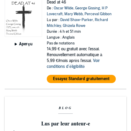
Dead at 46
De :
Oscar Wilde
,
George Gissing
,
H P
Lovecraft
,
Mary Webb
,
Perceval Gibbon
Lu par :
David Shaw-Parker
,
Richard
Mitchley
,
Ghizela Rowe
Durée : 4 h et 51 min
Langue : Anglais
Pas de notations
Aperçu
14,99 €
ou gratuit avec l'essai.
Renouvellement automatique à
5,99 €/mois après l'essai.
Voir
conditions d'éligibilité
Essayez Standard gratuitement
BLOG
Lus par leur auteur-e