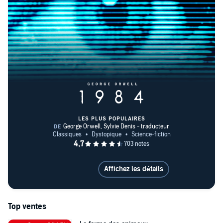
Big Brother et la Ferme des Animaux
George Orwell ne deviendra écrivain à plein temps et ne publiera
ses deux plus grands chefs-d'œuvre qu’à la fin de sa vie.
La Ferme
des animaux
, publié en 1945 à la fin de la Guerre Mondiale, est une
satire antisoviétique mettant en scène deux cochons qui
représentent Joseph Staline et Léon Trotsky.
1984
, publié en 1949,
dépeint une vision sombre d’un monde dans lequel l’auteur donne
aux lecteurs un aperçu de ce qui se passerait si les gouvernements
contrôlaient chaque détail de nos vies, jusqu'à nos propres pensées.
Avec ce roman, il crée le concept de ‘Big Brother’, un terme
aujourd’hui utilisé pour définir les dérives modernes de surveillance
et de contrôle des individus par les gouvernements.
LES PLUS POPULAIRES
Découvrez les œuvres de George Orwell en livres audio.
Affichez les détails
Top ventes