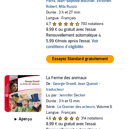
Parra
,
Jean-Baptiste Maunier
,
Victorien
Robert
,
Mila Ruozo
Durée : 3 h et 27 min
Langue : Français
4,7
703 notations
8,99 €
ou gratuit avec l'essai.
Renouvellement automatique à
5,99 €/mois après l'essai.
Voir
conditions d'éligibilité
Essayez Standard gratuitement
La Ferme des animaux
De :
George Orwell
,
Jean Queval -
traducteur
Lu par :
Jennifer Decker
Durée : 3 h et 13 min
Série :
Le Grenier des acteurs
, Volume 6
Langue : Français
4,6
314 notations
Aperçu
8,99 €
ou gratuit avec l'essai.