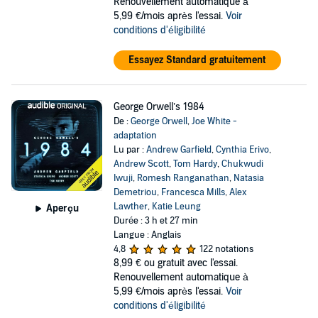
Renouvellement automatique à
5,99 €/mois après l'essai.
Voir
conditions d'éligibilité
Essayez Standard gratuitement
George Orwell’s 1984
De :
George Orwell
,
Joe White -
adaptation
Lu par :
Andrew Garfield
,
Cynthia Erivo
,
Andrew Scott
,
Tom Hardy
,
Chukwudi
Iwuji
,
Romesh Ranganathan
,
Natasia
Demetriou
,
Francesca Mills
,
Alex
Lawther
,
Katie Leung
Aperçu
Durée : 3 h et 27 min
Langue : Anglais
4,8
122 notations
8,99 €
ou gratuit avec l'essai.
Renouvellement automatique à
5,99 €/mois après l'essai.
Voir
conditions d'éligibilité