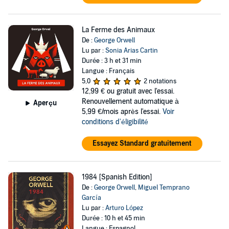
La Ferme des Animaux
De :
George Orwell
Lu par :
Sonia Arias Cartin
Durée : 3 h et 31 min
Langue : Français
5,0
2 notations
12,99 €
ou gratuit avec l'essai.
Renouvellement automatique à
Aperçu
5,99 €/mois après l'essai.
Voir
conditions d'éligibilité
Essayez Standard gratuitement
1984 [Spanish Edition]
De :
George Orwell
,
Miguel Temprano
García
Lu par :
Arturo López
Durée : 10 h et 45 min
Langue : Espagnol