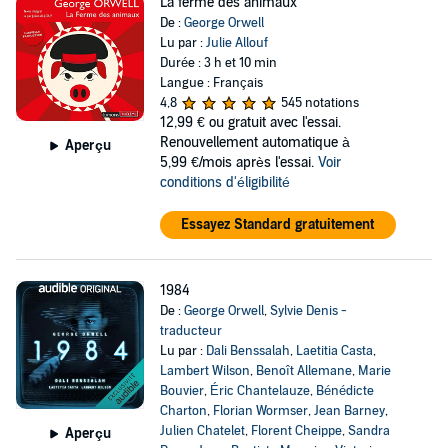
La ferme des animaux
De :
George Orwell
Lu par :
Julie Allouf
Durée : 3 h et 10 min
Langue : Français
4,8
545 notations
12,99 €
ou gratuit avec l'essai.
Renouvellement automatique à
Aperçu
5,99 €/mois après l'essai.
Voir
conditions d'éligibilité
Essayez Standard gratuitement
1984
De :
George Orwell
,
Sylvie Denis -
traducteur
Lu par :
Dali Benssalah
,
Laetitia Casta
,
Lambert Wilson
,
Benoît Allemane
,
Marie
Bouvier
,
Éric Chantelauze
,
Bénédicte
Charton
,
Florian Wormser
,
Jean Barney
,
Julien Chatelet
,
Florent Cheippe
,
Sandra
Aperçu