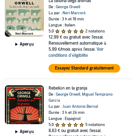
La fattoria degli animali
De :
George Orwell
Lu par :
Neri Marcorè
Durée : 3 h et 18 min
Langue : Italien
5,0
2 notations
12,99 €
ou gratuit avec l'essai.
Renouvellement automatique à
Aperçu
5,99 €/mois après l'essai.
Voir
conditions d'éligibilité
Essayez Standard gratuitement
Rebelión en la granja
De :
George Orwell
,
Miguel Temprano
García
Lu par :
Juan Antonio Bernal
Durée : 3 h et 24 min
Langue : Espagnol
5,0
5 notations
8,63 €
ou gratuit avec l'essai.
Aperçu