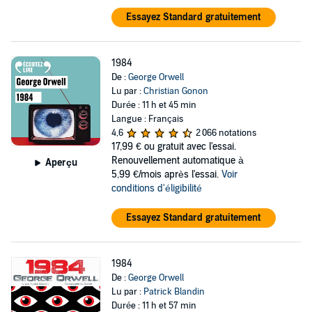
Essayez Standard gratuitement
1984
De :
George Orwell
Lu par :
Christian Gonon
Durée : 11 h et 45 min
Langue : Français
4,6
2 066 notations
17,99 €
ou gratuit avec l'essai.
Renouvellement automatique à
Aperçu
5,99 €/mois après l'essai.
Voir
conditions d'éligibilité
Essayez Standard gratuitement
1984
De :
George Orwell
Lu par :
Patrick Blandin
Durée : 11 h et 57 min