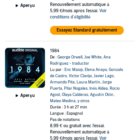
Renouvellement automatique à
Aperçu
5,99 €/mois après l'essai.
Voir
conditions d'éligibilité
Essayez Standard gratuitement
1984
De :
George Orwell
,
Joe White
,
Ana
Rodríguez - traductor
Lu par :
Eric Masip
,
Elena Anaya
,
Gonzalo
de Castro
,
Victor Clavijo
,
Javier Lago
,
Armando Pita
,
Laura Martín
,
Jorge
Puerta
,
Pilar Nogales
,
Inés Aldea
,
Rocio
Agost
,
Olaya Calderas
,
Agustín Otón
,
Aperçu
Mateo Medina
,
y otros
Durée : 3 h et 27 min
Langue : Espagnol
Pas de notations
8,99 €
ou gratuit avec l'essai.
Renouvellement automatique à
5,99 €/mois après l'essai.
Voir