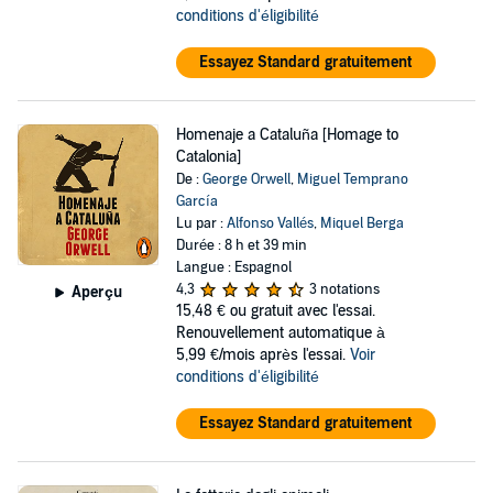
conditions d'éligibilité
Essayez Standard gratuitement
Homenaje a Cataluña [Homage to
Catalonia]
De :
George Orwell
,
Miguel Temprano
García
Lu par :
Alfonso Vallés
,
Miquel Berga
Durée : 8 h et 39 min
Langue : Espagnol
4,3
3 notations
Aperçu
15,48 €
ou gratuit avec l'essai.
Renouvellement automatique à
5,99 €/mois après l'essai.
Voir
conditions d'éligibilité
Essayez Standard gratuitement