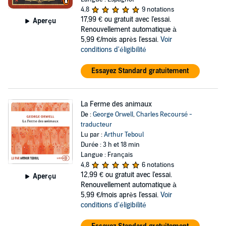
4,8
9 notations
17,99 €
ou gratuit avec l'essai.
Aperçu
Renouvellement automatique à
5,99 €/mois après l'essai.
Voir
conditions d'éligibilité
Essayez Standard gratuitement
La Ferme des animaux
De :
George Orwell
,
Charles Recoursé -
traducteur
Lu par :
Arthur Teboul
Durée : 3 h et 18 min
Langue : Français
4,8
6 notations
12,99 €
ou gratuit avec l'essai.
Aperçu
Renouvellement automatique à
5,99 €/mois après l'essai.
Voir
conditions d'éligibilité