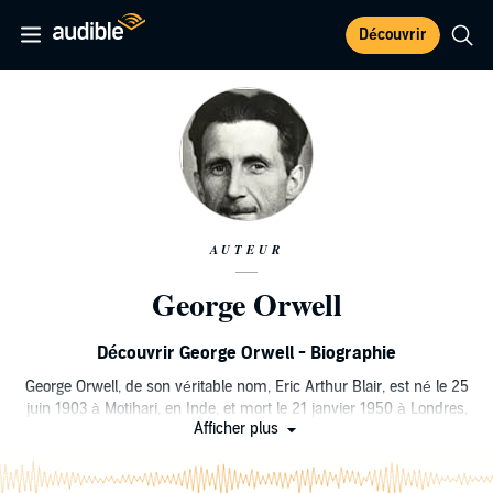
Découvrir
AUTEUR
George Orwell
Découvrir George Orwell - Biographie
George Orwell, de son véritable nom, Eric Arthur Blair, est né le 25
juin 1903 à Motihari, en Inde, et mort le 21 janvier 1950 à Londres,
Afficher plus
est un écrivain, activiste, essayiste et journaliste britannique, plus
connu pour ses romans
La Ferme des animaux
et
1984
.
\