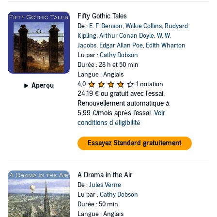
Fifty Gothic Tales
De :
E. F. Benson
,
Wilkie Collins
,
Rudyard
Kipling
,
Arthur Conan Doyle
,
W. W.
Jacobs
,
Edgar Allan Poe
,
Edith Wharton
Lu par :
Cathy Dobson
Durée : 28 h et 50 min
Langue : Anglais
4,0
1 notation
Aperçu
24,19 €
ou gratuit avec l'essai.
Renouvellement automatique à
5,99 €/mois après l'essai.
Voir
conditions d'éligibilité
Essayez Standard gratuitement
A Drama in the Air
De :
Jules Verne
Lu par :
Cathy Dobson
Durée : 50 min
Langue : Anglais