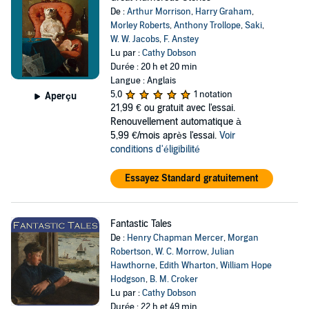
De :
Arthur Morrison
,
Harry Graham
,
Morley Roberts
,
Anthony Trollope
,
Saki
,
W. W. Jacobs
,
F. Anstey
Lu par :
Cathy Dobson
Durée : 20 h et 20 min
Langue : Anglais
5,0
1 notation
Aperçu
21,99 €
ou gratuit avec l'essai.
Renouvellement automatique à
5,99 €/mois après l'essai.
Voir
conditions d'éligibilité
Essayez Standard gratuitement
Fantastic Tales
De :
Henry Chapman Mercer
,
Morgan
Robertson
,
W. C. Morrow
,
Julian
Hawthorne
,
Edith Wharton
,
William Hope
Hodgson
,
B. M. Croker
Lu par :
Cathy Dobson
Durée : 22 h et 49 min