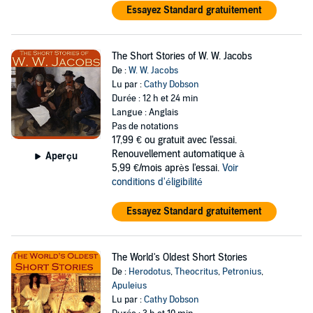
Essayez Standard gratuitement
The Short Stories of W. W. Jacobs
De :
W. W. Jacobs
Lu par :
Cathy Dobson
Durée : 12 h et 24 min
Langue : Anglais
Pas de notations
17,99 €
ou gratuit avec l'essai.
Renouvellement automatique à
Aperçu
5,99 €/mois après l'essai.
Voir
conditions d'éligibilité
Essayez Standard gratuitement
The World's Oldest Short Stories
De :
Herodotus
,
Theocritus
,
Petronius
,
Apuleius
Lu par :
Cathy Dobson