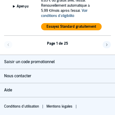
6,03 €
ou gratuit avec l'essai.
Renouvellement automatique à
Aperçu
5,99 €/mois après l'essai.
Voir
conditions d'éligibilité
Essayez Standard gratuitement
Page 1 de 25
Page précédente
Page 
Saisir un code promotionnel
Nous contacter
Aide
Conditions d'utilisation
Mentions légales