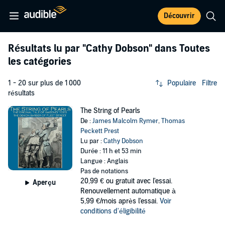
Découvrir
Résultats lu par
"Cathy Dobson"
dans Toutes
les catégories
1 - 20 sur plus de 1 000
Populaire
Filtre
résultats
The String of Pearls
De :
James Malcolm Rymer
,
Thomas
Peckett Prest
Lu par :
Cathy Dobson
Durée : 11 h et 53 min
Langue : Anglais
Pas de notations
20,99 €
ou gratuit avec l'essai.
Aperçu
Renouvellement automatique à
5,99 €/mois après l'essai.
Voir
conditions d'éligibilité