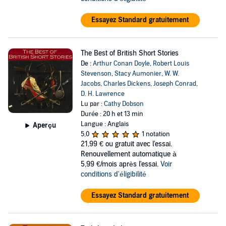
Essayez Standard gratuitement
The Best of British Short Stories
De :
Arthur Conan Doyle
,
Robert Louis
Stevenson
,
Stacy Aumonier
,
W. W.
Jacobs
,
Charles Dickens
,
Joseph Conrad
,
D. H. Lawrence
Lu par :
Cathy Dobson
Durée : 20 h et 13 min
Langue : Anglais
Aperçu
5,0
1 notation
21,99 €
ou gratuit avec l'essai.
Renouvellement automatique à
5,99 €/mois après l'essai.
Voir
conditions d'éligibilité
Essayez Standard gratuitement