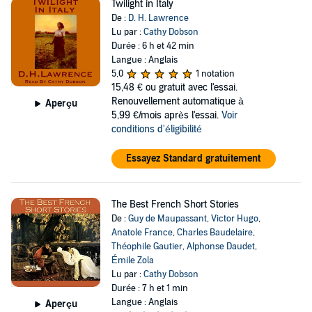
Twilight in Italy
De :
D. H. Lawrence
Lu par :
Cathy Dobson
Durée : 6 h et 42 min
Langue : Anglais
5,0
1 notation
15,48 €
ou gratuit avec l'essai.
Renouvellement automatique à
Aperçu
5,99 €/mois après l'essai.
Voir
conditions d'éligibilité
Essayez Standard gratuitement
The Best French Short Stories
De :
Guy de Maupassant
,
Victor Hugo
,
Anatole France
,
Charles Baudelaire
,
Théophile Gautier
,
Alphonse Daudet
,
Émile Zola
Lu par :
Cathy Dobson
Durée : 7 h et 1 min
Langue : Anglais
Aperçu