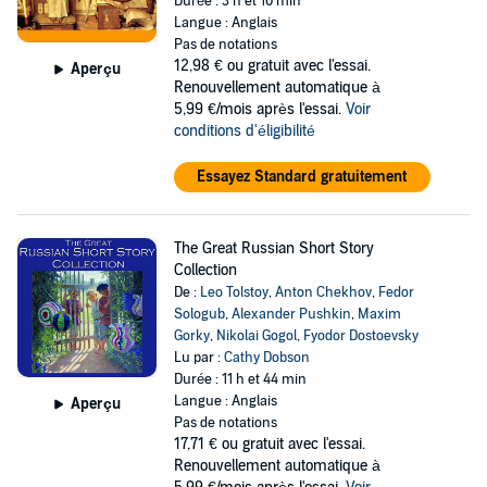
Durée : 3 h et 10 min
Langue : Anglais
Pas de notations
12,98 €
ou gratuit avec l'essai.
Aperçu
Renouvellement automatique à
5,99 €/mois après l'essai.
Voir
conditions d'éligibilité
Essayez Standard gratuitement
The Great Russian Short Story
Collection
De :
Leo Tolstoy
,
Anton Chekhov
,
Fedor
Sologub
,
Alexander Pushkin
,
Maxim
Gorky
,
Nikolai Gogol
,
Fyodor Dostoevsky
Lu par :
Cathy Dobson
Durée : 11 h et 44 min
Langue : Anglais
Aperçu
Pas de notations
17,71 €
ou gratuit avec l'essai.
Renouvellement automatique à