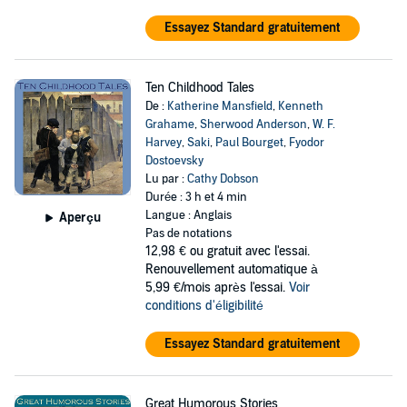
Essayez Standard gratuitement
Ten Childhood Tales
De :
Katherine Mansfield
,
Kenneth
Grahame
,
Sherwood Anderson
,
W. F.
Harvey
,
Saki
,
Paul Bourget
,
Fyodor
Dostoevsky
Lu par :
Cathy Dobson
Durée : 3 h et 4 min
Langue : Anglais
Aperçu
Pas de notations
12,98 €
ou gratuit avec l'essai.
Renouvellement automatique à
5,99 €/mois après l'essai.
Voir
conditions d'éligibilité
Essayez Standard gratuitement
Great Humorous Stories