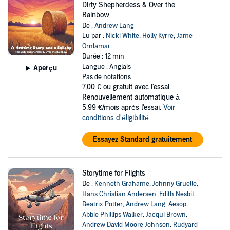
Dirty Shepherdess & Over the
Rainbow
De :
Andrew Lang
Lu par :
Nicki White
,
Holly Kyrre
,
Jame
Ornlamai
Durée : 12 min
Langue : Anglais
Aperçu
Pas de notations
7,00 €
ou gratuit avec l'essai.
Renouvellement automatique à
5,99 €/mois après l'essai.
Voir
conditions d'éligibilité
Essayez Standard gratuitement
Storytime for Flights
De :
Kenneth Grahame
,
Johnny Gruelle
,
Hans Christian Andersen
,
Edith Nesbit
,
Beatrix Potter
,
Andrew Lang
,
Aesop
,
Abbie Phillips Walker
,
Jacqui Brown
,
Andrew David Moore Johnson
,
Rudyard