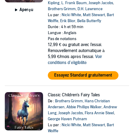
Kipling
,
L. Frank Baum
,
Joseph Jacobs
,
Brothers Grimm
,
D.H. Lawrence
Aperçu
Lu par :
Nicki White
,
Matt Stewart
,
Bart
Wolffe
,
Erik Blior
,
Bella Butterfly
Durée : 4 h et 59 min
Langue : Anglais
Pas de notations
12,99 €
ou gratuit avec l'essai.
Renouvellement automatique à
5,99 €/mois après l'essai.
Voir
conditions d'éligibilité
Essayez Standard gratuitement
Classic Children's Fairy Tales
De :
Brothers Grimm
,
Hans Christian
Andersen
,
Abbie Phillips Walker
,
Andrew
Lang
,
Joseph Jacobs
,
Flora Annie Steel
,
George Haven Putnam
Lu par :
Nicki White
,
Matt Stewart
,
Bart
Wolffe