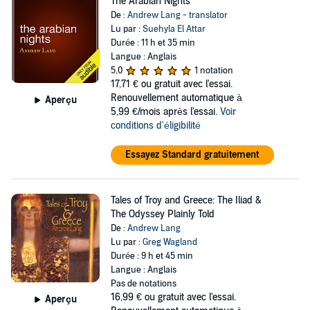
The Arabian Nights
De :
Andrew Lang - translator
Lu par :
Suehyla El Attar
Durée : 11 h et 35 min
Langue : Anglais
5,0
1 notation
17,71 €
ou gratuit avec l'essai.
Renouvellement automatique à
Aperçu
5,99 €/mois après l'essai.
Voir
conditions d'éligibilité
Essayez Standard gratuitement
Tales of Troy and Greece: The Iliad &
The Odyssey Plainly Told
De :
Andrew Lang
Lu par :
Greg Wagland
Durée : 9 h et 45 min
Langue : Anglais
Pas de notations
16,99 €
ou gratuit avec l'essai.
Aperçu