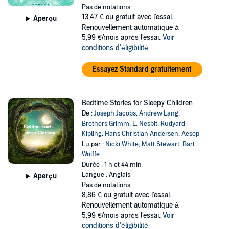
Pas de notations
13,47 €
ou gratuit avec l'essai.
Aperçu
Renouvellement automatique à
5,99 €/mois après l'essai.
Voir
conditions d'éligibilité
Essayez Standard gratuitement
Bedtime Stories for Sleepy Children
De :
Joseph Jacobs
,
Andrew Lang
,
Brothers Grimm
,
E. Nesbit
,
Rudyard
Kipling
,
Hans Christian Andersen
,
Aesop
Lu par :
Nicki White
,
Matt Stewart
,
Bart
Wolffe
Durée : 1 h et 44 min
Langue : Anglais
Aperçu
Pas de notations
8,86 €
ou gratuit avec l'essai.
Renouvellement automatique à
5,99 €/mois après l'essai.
Voir
conditions d'éligibilité