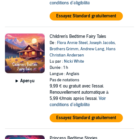
conditions d'éligibilité
Essayez Standard gratuitement
Children's Bedtime Fairy Tales
De :
Flora Annie Steel
,
Joseph Jacobs
,
Brothers Grimm
,
Andrew Lang
,
Hans
Christian Andersen
Lu par :
Nicki White
Durée : 1 h
Langue : Anglais
Pas de notations
Aperçu
9,99 €
ou gratuit avec l'essai.
Renouvellement automatique à
5,99 €/mois après l'essai.
Voir
conditions d'éligibilité
Essayez Standard gratuitement
Princess Bedtime Stories