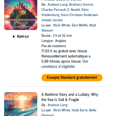
De :
Andrew Lang
,
Brothers Grimm
,
Charles Perrault
,
E. Nesbit
,
Edric
Vredenburg
,
Hans Christian Andersen
,
Joseph Jacobs
Lu par :
Nicki White
,
Bart Wolffe
,
Matt
Stewart
Durée : 2 h et 32 min
Aperçu
Langue : Anglais
Pas de notations
11,93 €
ou gratuit avec l'essai.
Renouvellement automatique à
5,99 €/mois après l'essai.
Voir
conditions d'éligibilité
Essayez Standard gratuitement
A Bedtime Story and a Lullaby: Why
the Sea Is Salt & Fragile
De :
Andrew Lang
Lu par :
Nicki White
,
Holly Kyrre
,
Bella
Element