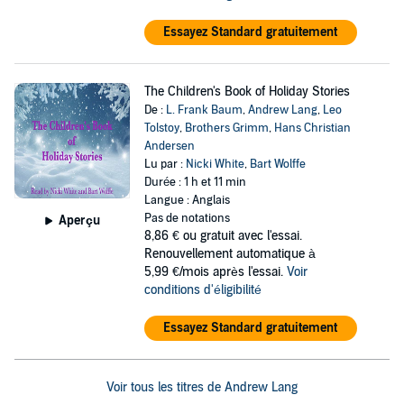
Essayez Standard gratuitement
The Children's Book of Holiday Stories
De :
L. Frank Baum
,
Andrew Lang
,
Leo
Tolstoy
,
Brothers Grimm
,
Hans Christian
Andersen
Lu par :
Nicki White
,
Bart Wolffe
Durée : 1 h et 11 min
Langue : Anglais
Pas de notations
Aperçu
8,86 €
ou gratuit avec l'essai.
Renouvellement automatique à
5,99 €/mois après l'essai.
Voir
conditions d'éligibilité
Essayez Standard gratuitement
Voir tous les titres de Andrew Lang