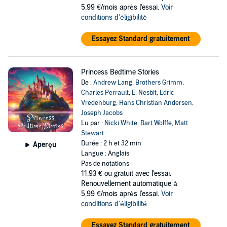
5,99 €/mois après l'essai.
Voir
conditions d'éligibilité
Essayez Standard gratuitement
Princess Bedtime Stories
De :
Andrew Lang
,
Brothers Grimm
,
Charles Perrault
,
E. Nesbit
,
Edric
Vredenburg
,
Hans Christian Andersen
,
Joseph Jacobs
Lu par :
Nicki White
,
Bart Wolffe
,
Matt
Stewart
Durée : 2 h et 32 min
Aperçu
Langue : Anglais
Pas de notations
11,93 €
ou gratuit avec l'essai.
Renouvellement automatique à
5,99 €/mois après l'essai.
Voir
conditions d'éligibilité
Essayez Standard gratuitement