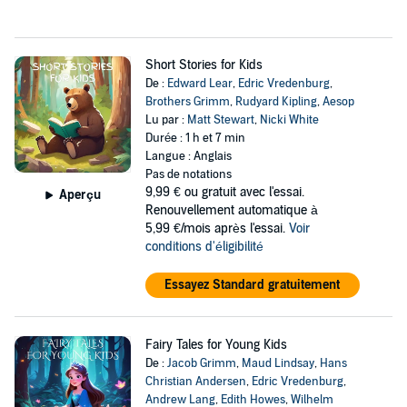
Short Stories for Kids
De :
Edward Lear
,
Edric Vredenburg
,
Brothers Grimm
,
Rudyard Kipling
,
Aesop
Lu par :
Matt Stewart
,
Nicki White
Durée : 1 h et 7 min
Langue : Anglais
Pas de notations
9,99 €
ou gratuit avec l'essai.
Aperçu
Renouvellement automatique à
5,99 €/mois après l'essai.
Voir
conditions d'éligibilité
Essayez Standard gratuitement
Fairy Tales for Young Kids
De :
Jacob Grimm
,
Maud Lindsay
,
Hans
Christian Andersen
,
Edric Vredenburg
,
Andrew Lang
,
Edith Howes
,
Wilhelm