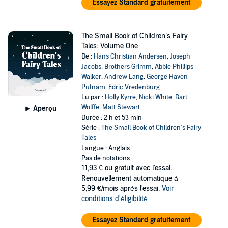
Essayez Standard gratuitement
The Small Book of Children’s Fairy
Tales: Volume One
De :
Hans Christian Andersen
,
Joseph
Jacobs
,
Brothers Grimm
,
Abbie Phillips
Walker
,
Andrew Lang
,
George Haven
Putnam
,
Edric Vredenburg
Lu par :
Holly Kyrre
,
Nicki White
,
Bart
Wolffe
,
Matt Stewart
Aperçu
Durée : 2 h et 53 min
Série :
The Small Book of Children’s Fairy
Tales
Langue : Anglais
Pas de notations
11,93 €
ou gratuit avec l'essai.
Renouvellement automatique à
5,99 €/mois après l'essai.
Voir
conditions d'éligibilité
Essayez Standard gratuitement