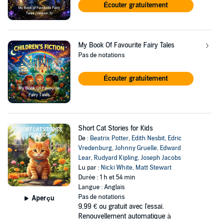
Écouter gratuitement
My Book Of Favourite Fairy Tales
Pas de notations
Écouter gratuitement
Short Cat Stories for Kids
De :
Beatrix Potter
,
Edith Nesbit
,
Edric
Vredenburg
,
Johnny Gruelle
,
Edward
Lear
,
Rudyard Kipling
,
Joseph Jacobs
Lu par :
Nicki White
,
Matt Stewart
Durée : 1 h et 54 min
Langue : Anglais
Pas de notations
Aperçu
9,99 €
ou gratuit avec l'essai.
Renouvellement automatique à