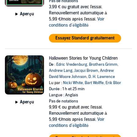
Pas de notations
3,99 €
ou gratuit avec l'essai.
Renouvellement automatique à
Aperçu
5,99 €/mois après l'essai.
Voir
conditions d'éligibilité
Essayez Standard gratuitement
Halloween Stories for Young Children
De :
Edric Vredenburg
,
Brothers Grimm
,
Andrew Lang
,
Jacqui Brown
,
Andrew
David Moore Johnson
,
D. H. Lawrence
Lu par :
Nicki White
,
Bart Wolffe
,
Erik Blior
Durée : 1 h et 25 min
Langue : Anglais
Pas de notations
Aperçu
9,99 €
ou gratuit avec l'essai.
Renouvellement automatique à
5,99 €/mois après l'essai.
Voir
conditions d'éligibilité