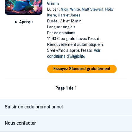
Grimm
Lu par :
Nicki White
,
Matt Stewart
,
Holly
Kyrre
,
Harriet Jones
Durée : 2 h et 12 min
Aperçu
Langue : Anglais
Pas de notations
11,93 €
ou gratuit avec l'essai.
Renouvellement automatique à
5,99 €/mois après l'essai.
Voir
conditions d'éligibilité
Essayez Standard gratuitement
Page 1 de 1
Saisir un code promotionnel
Nous contacter