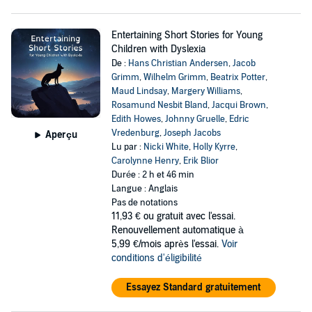
Entertaining Short Stories for Young
Children with Dyslexia
De :
Hans Christian Andersen
,
Jacob
Grimm
,
Wilhelm Grimm
,
Beatrix Potter
,
Maud Lindsay
,
Margery Williams
,
Rosamund Nesbit Bland
,
Jacqui Brown
,
Edith Howes
,
Johnny Gruelle
,
Edric
Vredenburg
,
Joseph Jacobs
Aperçu
Lu par :
Nicki White
,
Holly Kyrre
,
Carolynne Henry
,
Erik Blior
Durée : 2 h et 46 min
Langue : Anglais
Pas de notations
11,93 €
ou gratuit avec l'essai.
Renouvellement automatique à
5,99 €/mois après l'essai.
Voir
conditions d'éligibilité
Essayez Standard gratuitement