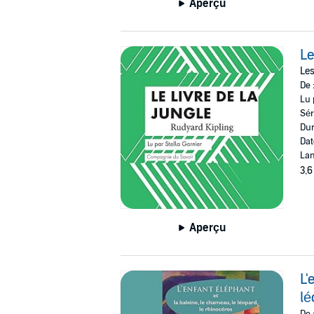
Aperçu
Le
Les
De 
Lu 
Sér
Dur
Dat
Lan
3,6
Aperçu
L'
lé
De 