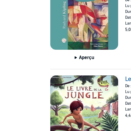
Lu 
Dur
Dat
Lan
5,0
Aperçu
Le
De 
Lu 
Dur
Dat
Lan
4,4