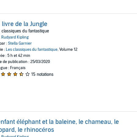
 livre de la Jungle
 classiques du fantastique
:
Rudyard Kipling
par :
Stella Garnier
ie :
Les classiques du fantastique
, Volume 12
ée : 5 h et 42 min
e de publication : 25/03/2020
gue : Français
15 notations
enfant éléphant et la baleine, le chameau, le
opard, le rhinocéros
:
Rudyard Kipling