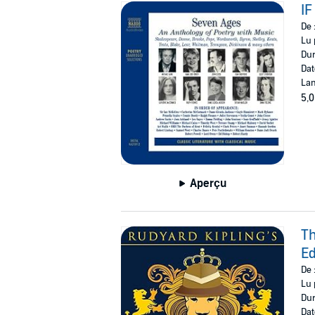
IF
De 
Lu 
Dur
Dat
Lan
5,0
Aperçu
Th
Ed
De 
Lu 
Dur
Dat