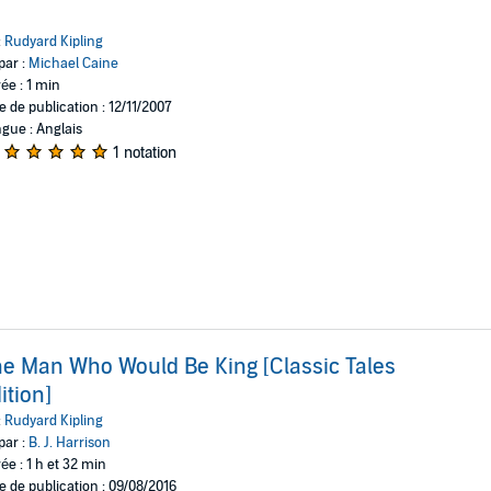
:
Rudyard Kipling
par :
Michael Caine
ée : 1 min
e de publication : 12/11/2007
gue : Anglais
1 notation
e Man Who Would Be King [Classic Tales
ition]
:
Rudyard Kipling
par :
B. J. Harrison
ée : 1 h et 32 min
e de publication : 09/08/2016