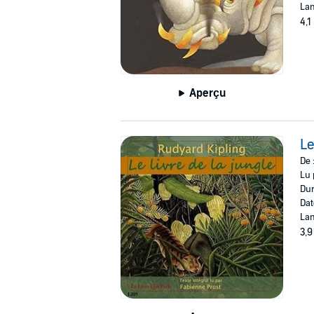
Lan
4,1
Aperçu
Le
De 
Lu 
Dur
Dat
Lan
3,9