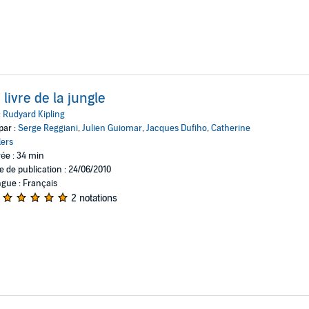
 livre de la jungle
:
Rudyard Kipling
par :
Serge Reggiani
,
Julien Guiomar
,
Jacques Dufiho
,
Catherine
lers
ée : 34 min
e de publication : 24/06/2010
gue : Français
2 notations