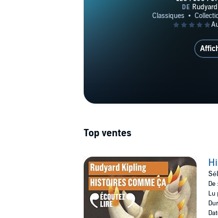
Affic
Top ventes
Hi
Sél
De 
Lu 
Dur
Dat