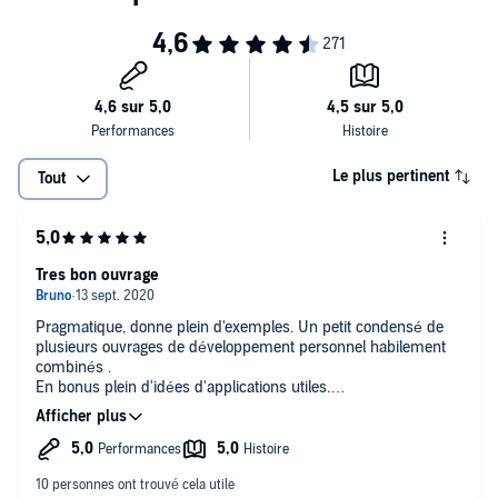
monde. Si vous souhaitez changer durablement, mais sans savoir
vie plus saine.
par où commencer, alors ce livre audio est fait pour vous.
©2020 / 2019 Éditions Eyrolles (P)2020 Lizzie, un département
d'Univers Poche, Paris
Le plus pertinent
Tout
Tres bon ouvrage
Pragmatique, donne plein d'exemples. Un petit condensé de
plusieurs ouvrages de développement personnel habilement
combinés .
En bonus plein d'idées d'applications utiles.
Merci