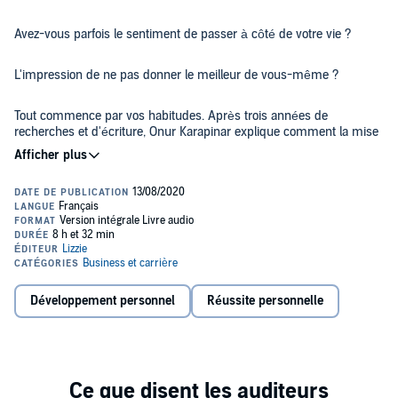
Avez-vous parfois le sentiment de passer à côté de votre vie ?
L'impression de ne pas donner le meilleur de vous-même ?
Tout commence par vos habitudes. Après trois années de
recherches et d'écriture, Onur Karapinar explique comment la mise
en place de petites habitudes permet de grandes réussites sur le
long terme. Quelques minutes par jour permettent alors de sortir
des boucles stériles et de réorienter son énergie.
Dans ce livre audio, vous découvrirez :
comment fonctionnent les habitudes et comment libérer leur
plein potentiel ;
Développement personnel
Réussite personnelle
comment se défaire de ses mauvaises routines et en créer
de nouvelles au moyen de stratégies simples et actionnables
;
Apprendre à changer vos habitudes, c'est apprendre à changer
des centaines de conseils pratiques pour mieux s'organiser,
votre vie. La bonne nouvelle, c'est que cela est accessible à tout le
bien gérer son temps, atteindre ses objectifs et mener une