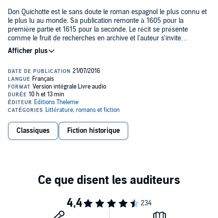
Don Quichotte est le sans doute le roman espagnol le plus connu et
le plus lu au monde. Sa publication remonte à 1605 pour la
première partie et 1615 pour la seconde. Le récit se présente
comme le fruit de recherches en archive et l'auteur s'invite
volontiers dans la narration, ce qui en fait un roman moderne,
considéré comme précurseur. Les aventures de Don Quichotte de
la Manche décrivent un héros tour à tour comique, touchant,
rêveur, fabuleux et courageux, qui est devenu aujourd'hui un
véritable archétype littéraire.
Classiques
Fiction historique