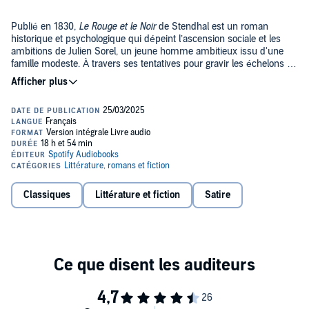
Publié en 1830,
Le Rouge et le Noir
de Stendhal est un roman
historique et psychologique qui dépeint l’ascension sociale et les
ambitions de Julien Sorel, un jeune homme ambitieux issu d'une
famille modeste. À travers ses tentatives pour gravir les échelons de
la société, il se trouve souvent dans les intrigues au milieu de
Public Domain (P)2025 Spotify Audiobooks
personnes influentes. Satire mordante de la société française du
XIXe siècle, l'œuvre s'attaque aux hypocrisies de l'Église et des
aristocraties, tout en constatant la folie des actions du protagoniste.
Ce roman illustre les tensions sociales d'une époque, marquée par
la lutte des classes et l’hypocrisie morale tandis que Stendhal y
explore les passions humaines, l’ambition, et l'isolement face aux
conventions rigides.
Le Rouge et le Noir
est considéré comme un
chef-d'œuvre du roman d'apprentissage.
Classiques
Littérature et fiction
Satire