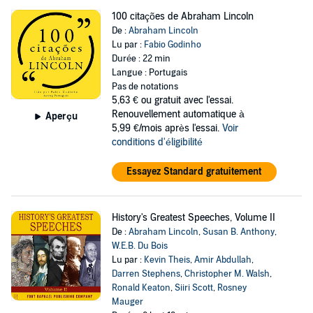
100 citações de Abraham Lincoln
De :
Abraham Lincoln
Lu par :
Fabio Godinho
Durée : 22 min
Langue : Portugais
Pas de notations
5,63 €
ou gratuit avec l'essai.
Renouvellement automatique à
Aperçu
5,99 €/mois après l'essai.
Voir
conditions d'éligibilité
Essayez Standard gratuitement
History's Greatest Speeches, Volume II
De :
Abraham Lincoln
,
Susan B. Anthony
,
W.E.B. Du Bois
Lu par :
Kevin Theis
,
Amir Abdullah
,
Darren Stephens
,
Christopher M. Walsh
,
Ronald Keaton
,
Siiri Scott
,
Rosney
Mauger