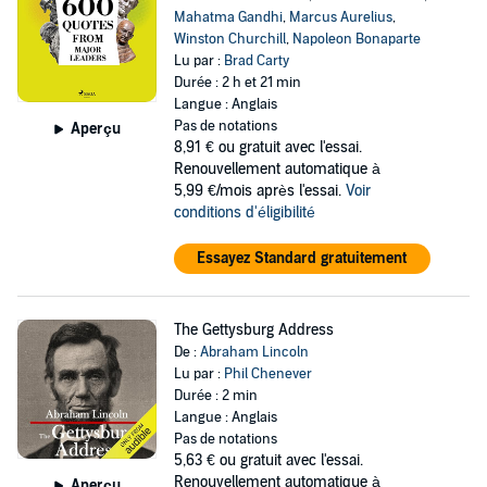
Mahatma Gandhi
,
Marcus Aurelius
,
Winston Churchill
,
Napoleon Bonaparte
Lu par :
Brad Carty
Durée : 2 h et 21 min
Langue : Anglais
Pas de notations
Aperçu
8,91 €
ou gratuit avec l'essai.
Renouvellement automatique à
5,99 €/mois après l'essai.
Voir
conditions d'éligibilité
Essayez Standard gratuitement
The Gettysburg Address
De :
Abraham Lincoln
Lu par :
Phil Chenever
Durée : 2 min
Langue : Anglais
Pas de notations
5,63 €
ou gratuit avec l'essai.
Renouvellement automatique à
Aperçu