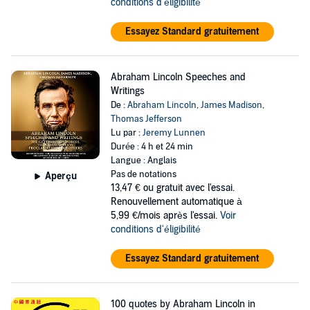
conditions d'éligibilité
Essayez Standard gratuitement
Abraham Lincoln Speeches and
Writings
De :
Abraham Lincoln
,
James Madison
,
Thomas Jefferson
Lu par :
Jeremy Lunnen
Durée : 4 h et 24 min
Langue : Anglais
Pas de notations
Aperçu
13,47 €
ou gratuit avec l'essai.
Renouvellement automatique à
5,99 €/mois après l'essai.
Voir
conditions d'éligibilité
Essayez Standard gratuitement
100 quotes by Abraham Lincoln in