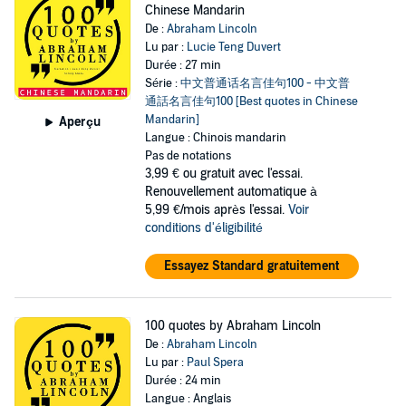
Chinese Mandarin
De :
Abraham Lincoln
Lu par :
Lucie Teng Duvert
Durée : 27 min
Série :
中文普通话名言佳句100 - 中文普
通話名言佳句100 [Best quotes in Chinese
Mandarin]
Aperçu
Langue : Chinois mandarin
Pas de notations
3,99 €
ou gratuit avec l'essai.
Renouvellement automatique à
5,99 €/mois après l'essai.
Voir
conditions d'éligibilité
Essayez Standard gratuitement
100 quotes by Abraham Lincoln
De :
Abraham Lincoln
Lu par :
Paul Spera
Durée : 24 min
Langue : Anglais