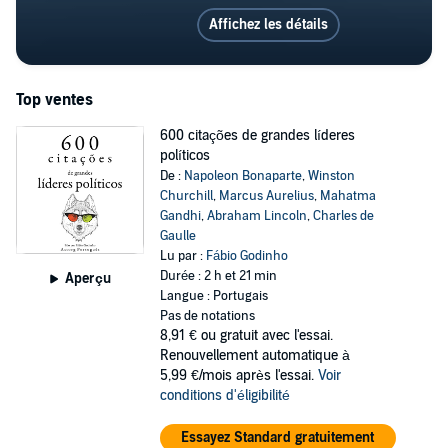
Affichez les détails
Top ventes
600 citações de grandes líderes
políticos
De :
Napoleon Bonaparte
,
Winston
Churchill
,
Marcus Aurelius
,
Mahatma
Gandhi
,
Abraham Lincoln
,
Charles de
Gaulle
Lu par :
Fábio Godinho
Durée : 2 h et 21 min
Aperçu
Langue : Portugais
Pas de notations
8,91 €
ou gratuit avec l'essai.
Renouvellement automatique à
5,99 €/mois après l'essai.
Voir
conditions d'éligibilité
Essayez Standard gratuitement