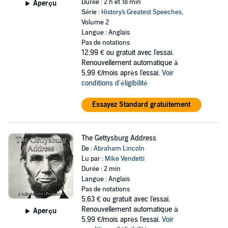
Durée : 2 h et 18 min
Aperçu
Série :
History's Greatest Speeches
,
Volume 2
Langue : Anglais
Pas de notations
12,99 €
ou gratuit avec l'essai.
Renouvellement automatique à
5,99 €/mois après l'essai.
Voir
conditions d'éligibilité
Essayez Standard gratuitement
The Gettysburg Address
De :
Abraham Lincoln
Lu par :
Mike Vendetti
Durée : 2 min
Langue : Anglais
Pas de notations
5,63 €
ou gratuit avec l'essai.
Renouvellement automatique à
Aperçu
5,99 €/mois après l'essai.
Voir