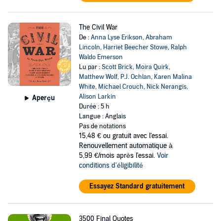
The Civil War
De :
Anna Lyse Erikson
,
Abraham
Lincoln
,
Harriet Beecher Stowe
,
Ralph
Waldo Emerson
Lu par :
Scott Brick
,
Moira Quirk
,
Matthew Wolf
,
P.J. Ochlan
,
Karen Malina
White
,
Michael Crouch
,
Nick Nerangis
,
Alison Larkin
Aperçu
Durée : 5 h
Langue : Anglais
Pas de notations
15,48 €
ou gratuit avec l'essai.
Renouvellement automatique à
5,99 €/mois après l'essai.
Voir
conditions d'éligibilité
Essayez Standard gratuitement
3500 Final Quotes