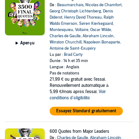
De :
Beaumarchais
,
Nicolas de Chamfort
,
Georg Christoph Lichtenberg
,
Denis
Diderot
,
Henry David Thoreau
,
Ralph
Waldo Emerson
,
Søren Kierkegaard
,
Montesquieu
,
Voltaire
,
Oscar Wilde
,
Charles de Gaulle
,
Abraham Lincoln
,
Winston Churchill
,
Napoleon Bonaparte
,
Aperçu
Antoine de Saint-Exupéry
Lu par :
Brad Carty
Durée : 14 h et 35 min
Langue : Anglais
Pas de notations
21,99 €
ou gratuit avec l'essai.
Renouvellement automatique à
5,99 €/mois après l'essai.
Voir
conditions d'éligibilité
Essayez Standard gratuitement
600 Quotes from Major Leaders
De :
Charles de Gaulle
,
Abraham Lincoln
,