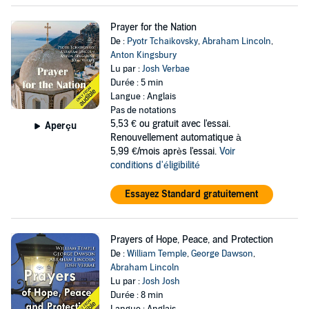
Prayer for the Nation
De :
Pyotr Tchaikovsky
,
Abraham Lincoln
,
Anton Kingsbury
Lu par :
Josh Verbae
Durée : 5 min
Langue : Anglais
Pas de notations
5,53 €
ou gratuit avec l'essai.
Aperçu
Renouvellement automatique à
5,99 €/mois après l'essai.
Voir
conditions d'éligibilité
Essayez Standard gratuitement
Prayers of Hope, Peace, and Protection
De :
William Temple
,
George Dawson
,
Abraham Lincoln
Lu par :
Josh Josh
Durée : 8 min