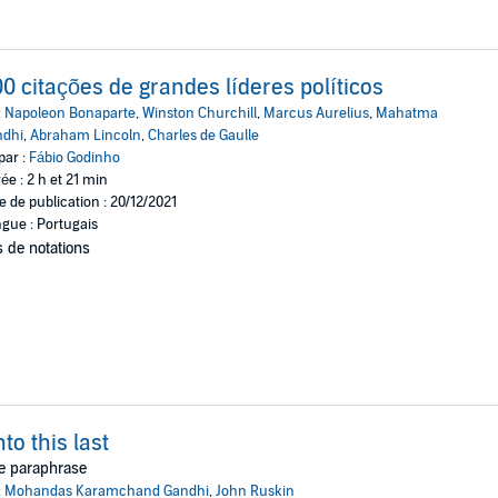
0 citações de grandes líderes políticos
:
Napoleon Bonaparte
,
Winston Churchill
,
Marcus Aurelius
,
Mahatma
ndhi
,
Abraham Lincoln
,
Charles de Gaulle
par :
Fábio Godinho
ée : 2 h et 21 min
e de publication : 20/12/2021
gue : Portugais
 de notations
to this last
e paraphrase
:
Mohandas Karamchand Gandhi
,
John Ruskin