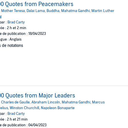
00 Quotes from Peacemakers
:
Mother Teresa
,
Dalai Lama
,
Buddha
,
Mahatma Gandhi
,
Martin Luther
g
par :
Brad Carty
ée : 2 h et 2 min
e de publication : 18/04/2023
gue : Anglais
 de notations
0 Quotes from Major Leaders
:
Charles de Gaulle
,
Abraham Lincoln
,
Mahatma Gandhi
,
Marcus
elius
,
Winston Churchill
,
Napoleon Bonaparte
par :
Brad Carty
ée : 2 h et 21 min
e de publication : 04/04/2023