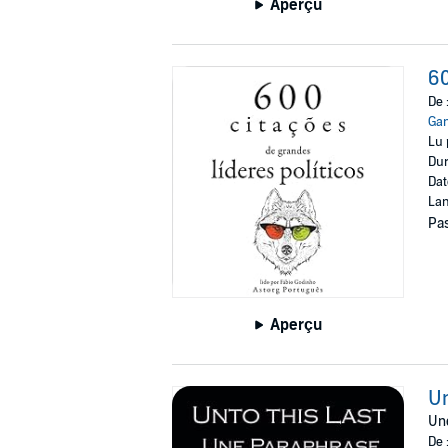
Aperçu
60
De 
Ga
Lu 
Dur
Dat
Lan
Pas
Aperçu
Un
Un
De 