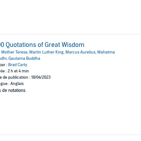
0 Quotations of Great Wisdom
:
Mother Teresa
,
Martin Luther King
,
Marcus Aurelius
,
Mahatma
ndhi
,
Gautama Buddha
par :
Brad Carty
ée : 2 h et 4 min
e de publication : 18/04/2023
gue : Anglais
 de notations