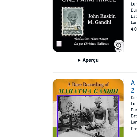
Lu 
Dur
Dat
Lan
4,0
Aperçu
A 
2
De 
Lu 
Dur
Dat
Lan
Pas