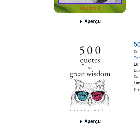
Aperçu
50
De 
Ga
Lu 
Dur
Dat
Lan
Pas
Aperçu