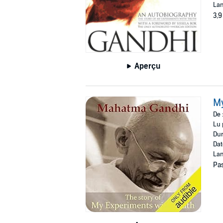
Lan
3,9
Aperçu
My
De 
Lu 
Dur
Dat
Lan
Pas