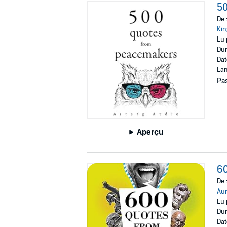
5
De 
Kin
Lu 
Dur
Dat
Lan
Pas
Aperçu
60
De 
Aur
Lu 
Dur
Dat