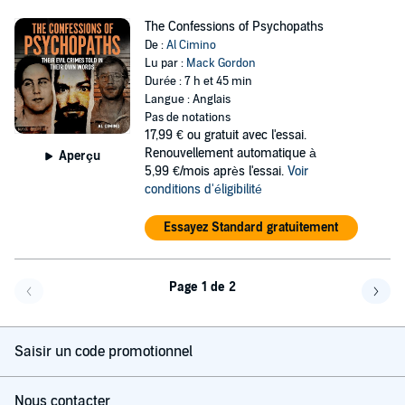
The Confessions of Psychopaths
De :
Al Cimino
Lu par :
Mack Gordon
Durée : 7 h et 45 min
Langue : Anglais
Pas de notations
17,99 €
ou gratuit avec l'essai.
Renouvellement automatique à
Aperçu
5,99 €/mois après l'essai.
Voir
conditions d'éligibilité
Essayez Standard gratuitement
Page 1 de 2
Page précédente
Page 
Saisir un code promotionnel
Nous contacter