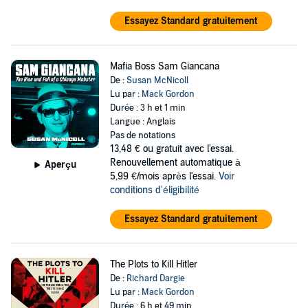
Essayez Standard gratuitement
Mafia Boss Sam Giancana
De :
Susan McNicoll
Lu par :
Mack Gordon
Durée : 3 h et 1 min
Langue : Anglais
Pas de notations
13,48 €
ou gratuit avec l'essai.
Renouvellement automatique à
Aperçu
5,99 €/mois après l'essai.
Voir
conditions d'éligibilité
Essayez Standard gratuitement
The Plots to Kill Hitler
De :
Richard Dargie
Lu par :
Mack Gordon
Durée : 6 h et 49 min