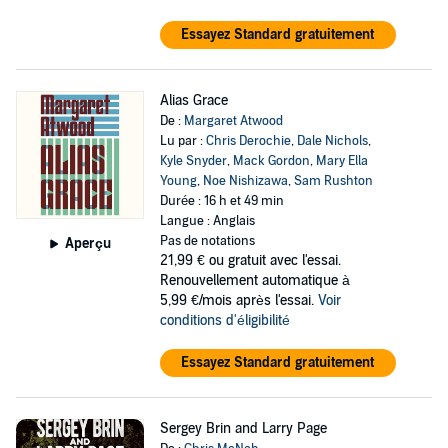
Essayez Standard gratuitement
Alias Grace
De :
Margaret Atwood
Lu par :
Chris Derochie
,
Dale Nichols
,
Kyle Snyder
,
Mack Gordon
,
Mary Ella
Young
,
Noe Nishizawa
,
Sam Rushton
Durée : 16 h et 49 min
Langue : Anglais
Pas de notations
Aperçu
21,99 €
ou gratuit avec l'essai.
Renouvellement automatique à
5,99 €/mois après l'essai.
Voir
conditions d'éligibilité
Essayez Standard gratuitement
Sergey Brin and Larry Page