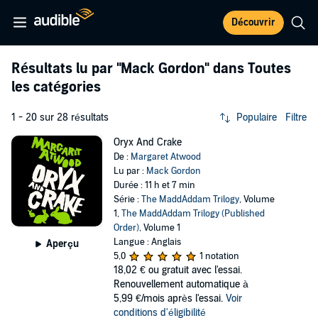
Découvrir
Résultats lu par
"Mack Gordon"
dans Toutes
les catégories
1 - 20 sur 28 résultats
Populaire
Filtre
Oryx And Crake
De :
Margaret Atwood
Lu par :
Mack Gordon
Durée : 11 h et 7 min
Série :
The MaddAddam Trilogy
, Volume
1,
The MaddAddam Trilogy (Published
Order)
, Volume 1
Langue : Anglais
Aperçu
5,0
1 notation
18,02 €
ou gratuit avec l'essai.
Renouvellement automatique à
5,99 €/mois après l'essai.
Voir
conditions d'éligibilité