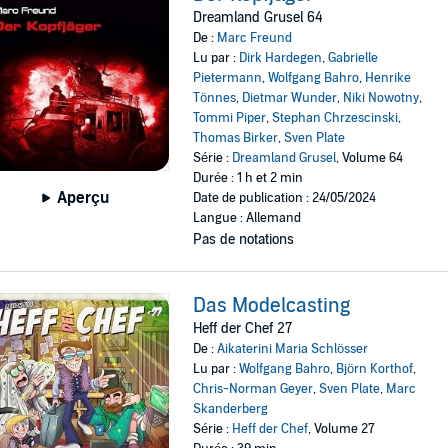
Dreamland Grusel 64
De :
Marc Freund
Lu par :
Dirk Hardegen
,
Gabrielle
Pietermann
,
Wolfgang Bahro
,
Henrike
Tönnes
,
Dietmar Wunder
,
Niki Nowotny
,
Tommi Piper
,
Stephan Chrzescinski
,
Thomas Birker
,
Sven Plate
Série :
Dreamland Grusel
, Volume 64
Durée : 1 h et 2 min
Aperçu
Date de publication : 24/05/2024
Langue : Allemand
Pas de notations
Das Modelcasting
Heff der Chef 27
De :
Aikaterini Maria Schlösser
Lu par :
Wolfgang Bahro
,
Björn Korthof
,
Chris-Norman Geyer
,
Sven Plate
,
Marc
Skanderberg
Série :
Heff der Chef
, Volume 27