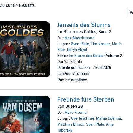
 20 sur 84 résultats
Jenseits des Sturms
Im Sturm des Goldes, Band 2
De :
Max Maschmann
Lu par :
Sven Plate
,
Tim Kreuer
,
Mario
Eßer
,
Derya Akyol
Série :
Im Sturm des Goldes
, Volume 2
Durée : 28 min
Date de publication : 21/08/2026
Langue : Allemand
Pas de notations
Freunde fürs Sterben
Van Dusen 28
De :
Marc Freund
Lu par :
Uve Teschner
,
Manja Doering
,
Matthias Brinck
,
Sven Plate
,
Anja
Taborsky