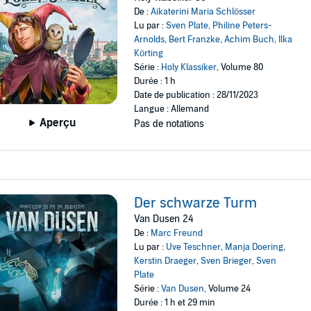
De :
Aikaterini Maria Schlösser
Lu par :
Sven Plate
,
Philine Peters-
Arnolds
,
Bert Franzke
,
Achim Buch
,
Ilka
Körting
Série :
Holy Klassiker
, Volume 80
Durée : 1 h
Date de publication : 28/11/2023
Langue : Allemand
Aperçu
Pas de notations
Der schwarze Turm
Van Dusen 24
De :
Marc Freund
Lu par :
Uve Teschner
,
Manja Doering
,
Kerstin Draeger
,
Sven Brieger
,
Sven
Plate
Série :
Van Dusen
, Volume 24
Durée : 1 h et 29 min