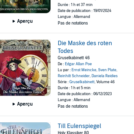
Durée : 1 h et 37 min
Date de publication : 19/01/2024
Langue : Allemand
Aperçu
Pas de notations
Die Maske des roten
Todes
Gruselkabinett 46
De :
Edgar Allan Poe
Lu par :
Ernst Meincke
,
Sven Plate
,
Reinhilt Schneider
,
Daniela Reidies
Série :
Gruselkabinett
, Volume 46
Durée : 1 h et 5 min
Date de publication : 06/12/2023
Langue : Allemand
Aperçu
Pas de notations
Till Eulenspiegel
Holy Klassiker 80