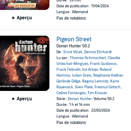
Durée : 39 min
Date de publication : 11/04/2024
Langue : Allemand
Aperçu
Pas de notations
Pigeon Street
Dorian Hunter 50.2
De :
Ernst Vlcek
,
Dennis Ehrhardt
Lu par :
Thomas Schmuckert
,
Claudia
Urbschat-Mingues
,
Frank Gustavus
,
Frank Felicetti
,
Iris Artajo
,
Roland
Hemmo
,
Julian Greis
,
Stephanie Kellner
,
Gerlinde Dillge
,
Regina Lemnitz
,
Karin
Rasenack
,
Sven Plate
,
Freimut Götsch
,
Celine Fontanges
,
Tim Knauer
Aperçu
Série :
Dorian Hunter
, Volume 50.2
Durée : 1 h et 14 min
Date de publication : 22/03/2024
Langue : Allemand
Pas de notations