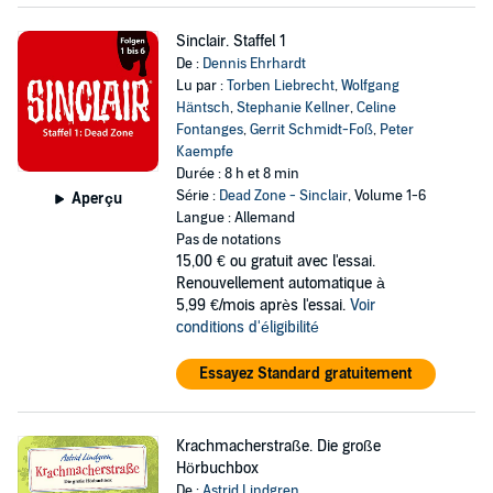
Sinclair. Staffel 1
De :
Dennis Ehrhardt
Lu par :
Torben Liebrecht
,
Wolfgang
Häntsch
,
Stephanie Kellner
,
Celine
Fontanges
,
Gerrit Schmidt-Foß
,
Peter
Kaempfe
Durée : 8 h et 8 min
Série :
Dead Zone - Sinclair
, Volume 1-6
Aperçu
Langue : Allemand
Pas de notations
15,00 €
ou gratuit avec l'essai.
Renouvellement automatique à
5,99 €/mois après l'essai.
Voir
conditions d'éligibilité
Essayez Standard gratuitement
Krachmacherstraße. Die große
Hörbuchbox
De :
Astrid Lindgren