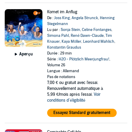
Komet im Anflug
De :
Joss King
,
Angela Strunck
,
Henning
Stegelmann
Lu par :
Sonja Stein
,
Celine Fontanges
,
Simona Pahl
,
René Dawn-Claude
,
Tim
Knauer
,
Kaya Möller
,
Leonhard Mahlich
,
Konstantin Graudus
Durée : 29 min
Aperçu
Série :
H2O - Plötzlich Meerjungfrau!
,
Volume 26
Langue : Allemand
Pas de notations
7,00 €
ou gratuit avec l'essai.
Renouvellement automatique à
5,99 €/mois après l'essai.
Voir
conditions d'éligibilité
Essayez Standard gratuitement