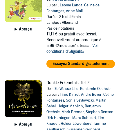
Lu par :
Leonie Landa
,
Celine de
Fontanges
,
Anne Moll
Durée : 2 h et 59 min
Langue : Allemand
Pas de notations
Aperçu
11,11 €
ou gratuit avec l'essai.
Renouvellement automatique à
5,99 €/mois après l'essai.
Voir
conditions d'éligibilité
Essayez Standard gratuitement
Dunkle Erkenntnis, Teil 2
De :
Die Weisse Lilie
,
Benjamin Oechsle
Lu par :
Timo Kinzel
,
André Beyer
,
Celine
Fontanges
,
Sonja Szylowicki
,
Martin
Sabel
,
Holger Mahlich
,
Benjamin
Oechsle
,
Mark Bremer
,
Stephan Benson
,
Dirk Hardegen
,
Marc Schülert
,
Tim
Knauer
,
Holger Löwenberg
,
Tammo
Aperçu
Kaulbarsch
,
Susanne Sternberg