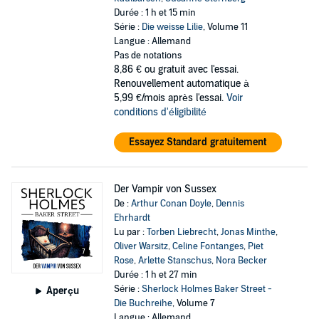
Durée : 1 h et 15 min
Série :
Die weisse Lilie
, Volume 11
Langue : Allemand
Pas de notations
8,86 €
ou gratuit avec l'essai.
Renouvellement automatique à
5,99 €/mois après l'essai.
Voir
conditions d'éligibilité
Essayez Standard gratuitement
Der Vampir von Sussex
De :
Arthur Conan Doyle
,
Dennis
Ehrhardt
Lu par :
Torben Liebrecht
,
Jonas Minthe
,
Oliver Warsitz
,
Celine Fontanges
,
Piet
Rose
,
Arlette Stanschus
,
Nora Becker
Durée : 1 h et 27 min
Série :
Sherlock Holmes Baker Street -
Aperçu
Die Buchreihe
, Volume 7
Langue : Allemand