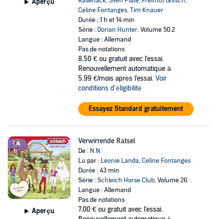
Rasenack
,
Sven Plate
,
Freimut Götsch
,
Aperçu
Celine Fontanges
,
Tim Knauer
Durée : 1 h et 14 min
Série :
Dorian Hunter
, Volume 50.2
Langue : Allemand
Pas de notations
8,50 €
ou gratuit avec l'essai.
Renouvellement automatique à
5,99 €/mois après l'essai.
Voir
conditions d'éligibilité
Essayez Standard gratuitement
Verwirrende Rätsel
De :
N.N.
Lu par :
Leonie Landa
,
Celine Fontanges
Durée : 43 min
Série :
Schleich Horse Club
, Volume 26
Langue : Allemand
Pas de notations
7,00 €
ou gratuit avec l'essai.
Aperçu