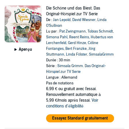
Die Schöne und das Biest. Das
Original-Hörspiel zur TV Serie
De :
Jan Lepold
,
David Wiesner
,
Linda
O'Sullivan
Lu par :
Pat Zwingmann
,
Tobias Schmidt
,
Simona Pahl
,
Reent Reins
,
Hubertus von
Lerchenfeld
,
Gerd Hinze
,
Céline
Fontanges
,
Bert Franzke
,
Jörg
Aperçu
Stuttmann
,
Linda Fölster
,
SimsalaGrimm
Durée : 30 min
Série :
Simsala Grimm. Das Original-
Hörspiel zur TV Serie
Langue : Allemand
Pas de notations
6,99 €
ou gratuit avec l'essai.
Renouvellement automatique à
5,99 €/mois après l'essai.
Voir
conditions d'éligibilité
Essayez Standard gratuitement