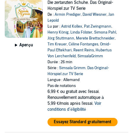
Die zertanzten Schuhe. Das Original-
Hörspiel zur TV Serie
De :
Armin Prediger
,
David Wiesner
,
Jan
Lepold
Lu par :
Astrid Kollex
,
Pat Zwingmann
,
Henry König
,
Linda Fölster
,
Simona Pahl
,
Jörg Stuttmann
,
Merete Brettschneider
,
Tim Kreuer
,
Céline Fontanges
,
Omid-
Aperçu
Paul Eftekhari
,
Reent Reins
,
Hubertus
Von Lerchenfeld
,
SimsalaGrimm
Durée : 26 min
Série :
Simsala Grimm. Das Original-
Hörspiel zur TV Serie
Langue : Allemand
Pas de notations
6,99 €
ou gratuit avec l'essai.
Renouvellement automatique à
5,99 €/mois après l'essai.
Voir
conditions d'éligibilité
Essayez Standard gratuitement