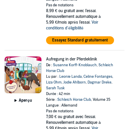
Pas de notations
8,99 €
ou gratuit avec l'essai.
Renouvellement automatique à
5,99 €/mois après l'essai.
Voir
conditions d'éligibilité
Essayez Standard gratuitement
Aufregung in der Pferdeklinik
De :
Susanne Korff-Knoblauch
,
Schleich
Horse Club
Lu par :
Leonie Landa
,
Celine Fontanges
,
Liza Ohm
,
Jodie Ahlborn
,
Dagmar Dreke
,
Sarah Tusk
Durée : 42 min
Série :
Schleich Horse Club
, Volume 35
Aperçu
Langue : Allemand
Pas de notations
7,00 €
ou gratuit avec l'essai.
Renouvellement automatique à
5,99 €/mois après l'essai.
Voir