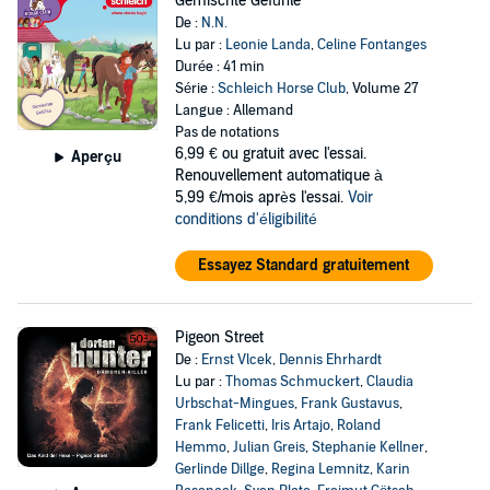
Gemischte Gefühle
De :
N.N.
Lu par :
Leonie Landa
,
Celine Fontanges
Durée : 41 min
Série :
Schleich Horse Club
, Volume 27
Langue : Allemand
Pas de notations
6,99 €
ou gratuit avec l'essai.
Aperçu
Renouvellement automatique à
5,99 €/mois après l'essai.
Voir
conditions d'éligibilité
Essayez Standard gratuitement
Pigeon Street
De :
Ernst Vlcek
,
Dennis Ehrhardt
Lu par :
Thomas Schmuckert
,
Claudia
Urbschat-Mingues
,
Frank Gustavus
,
Frank Felicetti
,
Iris Artajo
,
Roland
Hemmo
,
Julian Greis
,
Stephanie Kellner
,
Gerlinde Dillge
,
Regina Lemnitz
,
Karin