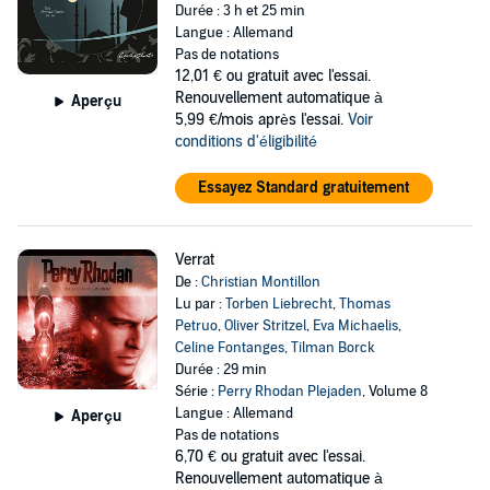
Durée : 3 h et 25 min
Langue : Allemand
Pas de notations
12,01 €
ou gratuit avec l'essai.
Renouvellement automatique à
Aperçu
5,99 €/mois après l'essai.
Voir
conditions d'éligibilité
Essayez Standard gratuitement
Verrat
De :
Christian Montillon
Lu par :
Torben Liebrecht
,
Thomas
Petruo
,
Oliver Stritzel
,
Eva Michaelis
,
Celine Fontanges
,
Tilman Borck
Durée : 29 min
Série :
Perry Rhodan Plejaden
, Volume 8
Langue : Allemand
Aperçu
Pas de notations
6,70 €
ou gratuit avec l'essai.
Renouvellement automatique à