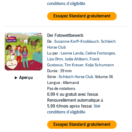
conditions d'éligibilité
Essayez Standard gratuitement
Der Fotowettbewerb
De :
Susanne Korff-Knoblauch
,
Schleich
Horse Club
Lu par :
Leonie Landa
,
Celine Fontanges
,
Liza Ohm
,
Jodie Ahlborn
,
Frank
Gustavus
,
Tim Kreuer
,
Kolja Schumann
Durée : 39 min
Série :
Schleich Horse Club
, Volume 36
Aperçu
Langue : Allemand
Pas de notations
6,99 €
ou gratuit avec l'essai.
Renouvellement automatique à
5,99 €/mois après l'essai.
Voir
conditions d'éligibilité
Essayez Standard gratuitement