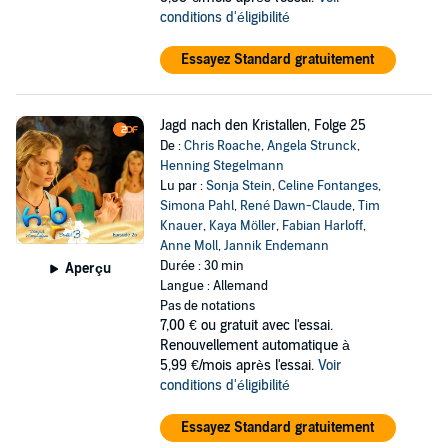
conditions d'éligibilité
Essayez Standard gratuitement
Jagd nach den Kristallen, Folge 25
De :
Chris Roache
,
Angela Strunck
,
Henning Stegelmann
Lu par :
Sonja Stein
,
Celine Fontanges
,
Simona Pahl
,
René Dawn-Claude
,
Tim
Knauer
,
Kaya Möller
,
Fabian Harloff
,
Anne Moll
,
Jannik Endemann
Durée : 30 min
Aperçu
Langue : Allemand
Pas de notations
7,00 €
ou gratuit avec l'essai.
Renouvellement automatique à
5,99 €/mois après l'essai.
Voir
conditions d'éligibilité
Essayez Standard gratuitement