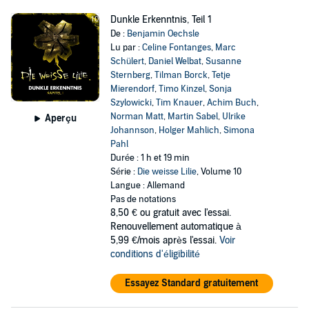
Dunkle Erkenntnis, Teil 1
De :
Benjamin Oechsle
Lu par :
Celine Fontanges
,
Marc
Schülert
,
Daniel Welbat
,
Susanne
Sternberg
,
Tilman Borck
,
Tetje
Mierendorf
,
Timo Kinzel
,
Sonja
Szylowicki
,
Tim Knauer
,
Achim Buch
,
Norman Matt
,
Martin Sabel
,
Ulrike
Aperçu
Johannson
,
Holger Mahlich
,
Simona
Pahl
Durée : 1 h et 19 min
Série :
Die weisse Lilie
, Volume 10
Langue : Allemand
Pas de notations
8,50 €
ou gratuit avec l'essai.
Renouvellement automatique à
5,99 €/mois après l'essai.
Voir
conditions d'éligibilité
Essayez Standard gratuitement