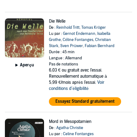
Die Welle
De :
Reinhold Tritt
,
Tomas Kröger
Lu par :
Gernot Endemann
,
Isabella
Grothe
,
Céline Fontanges
,
Christian
Stark
,
Sven Prüwer
,
Fabian Bernhard
Durée : 45 min
Langue : Allemand
Pas de notations
Aperçu
6,03 €
ou gratuit avec l'essai.
Renouvellement automatique à
5,99 €/mois après l'essai.
Voir
conditions d'éligibilité
Essayez Standard gratuitement
Mord in Mesopotamien
De :
Agatha Christie
Lu par :
Celine Fontanges