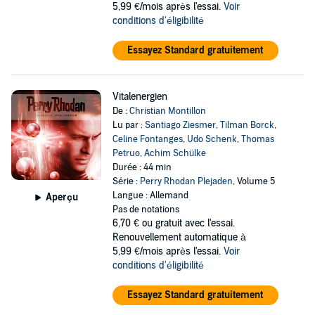
5,99 €/mois après l'essai.
Voir
conditions d'éligibilité
Essayez Standard gratuitement
Vitalenergien
De :
Christian Montillon
Lu par :
Santiago Ziesmer
,
Tilman Borck
,
Celine Fontanges
,
Udo Schenk
,
Thomas
Petruo
,
Achim Schülke
Durée : 44 min
Série :
Perry Rhodan Plejaden
, Volume 5
Langue : Allemand
Aperçu
Pas de notations
6,70 €
ou gratuit avec l'essai.
Renouvellement automatique à
5,99 €/mois après l'essai.
Voir
conditions d'éligibilité
Essayez Standard gratuitement