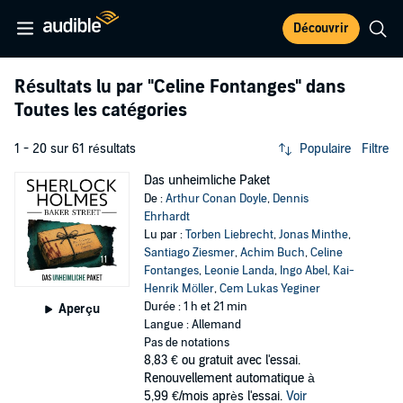
Découvrir
Résultats lu par
"Celine Fontanges"
dans
Toutes les catégories
1 - 20 sur 61 résultats
Populaire
Filtre
Das unheimliche Paket
De :
Arthur Conan Doyle
,
Dennis
Ehrhardt
Lu par :
Torben Liebrecht
,
Jonas Minthe
,
Santiago Ziesmer
,
Achim Buch
,
Celine
Fontanges
,
Leonie Landa
,
Ingo Abel
,
Kai-
Henrik Möller
,
Cem Lukas Yeginer
Durée : 1 h et 21 min
Aperçu
Langue : Allemand
Pas de notations
8,83 €
ou gratuit avec l'essai.
Renouvellement automatique à
5,99 €/mois après l'essai.
Voir