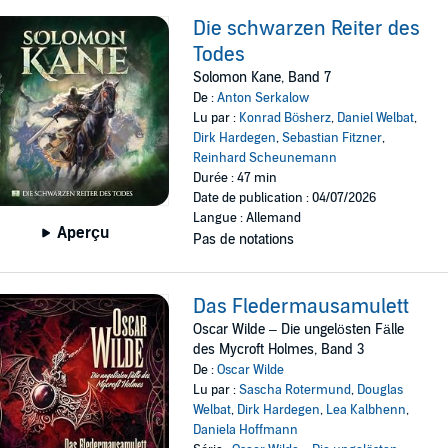
Die schwarzen Reiter des
Todes
Solomon Kane, Band 7
De :
Anton Serkalow
Lu par :
Konrad Bösherz
,
Daniel Welbat
,
Dirk Hardegen
,
Sebastian Fitzner
,
Reinhard Scheunemann
Durée : 47 min
Date de publication : 04/07/2026
Langue : Allemand
Aperçu
Pas de notations
Das Fledermausamulett
Oscar Wilde – Die ungelösten Fälle
des Mycroft Holmes, Band 3
De :
Oscar Wilde
Lu par :
Sascha Rotermund
,
Douglas
Welbat
,
Dirk Hardegen
,
Lea Kalbhenn
,
Daniela Hoffmann