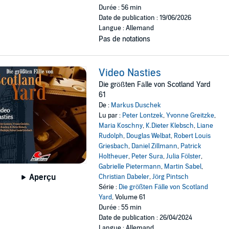
Durée : 56 min
Date de publication : 19/06/2026
Langue : Allemand
Pas de notations
Video Nasties
Die größten Fälle von Scotland Yard
61
De :
Markus Duschek
Lu par :
Peter Lontzek
,
Yvonne Greitzke
,
Maria Koschny
,
K.Dieter Klebsch
,
Liane
Rudolph
,
Douglas Welbat
,
Robert Louis
Griesbach
,
Daniel Zillmann
,
Patrick
Holtheuer
,
Peter Sura
,
Julia Fölster
,
Gabrielle Pietermann
,
Martin Sabel
,
Aperçu
Christian Dabeler
,
Jörg Pintsch
Série :
Die größten Fälle von Scotland
Yard
, Volume 61
Durée : 55 min
Date de publication : 26/04/2024
Langue : Allemand