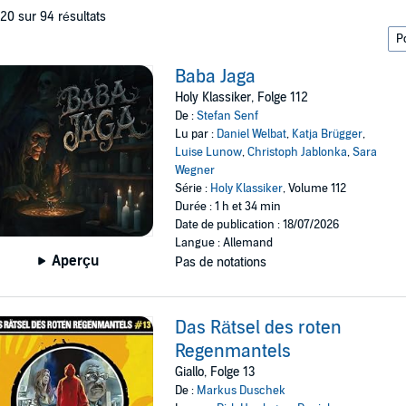
 20 sur 94 résultats
Baba Jaga
Holy Klassiker, Folge 112
De :
Stefan Senf
Lu par :
Daniel Welbat
,
Katja Brügger
,
Luise Lunow
,
Christoph Jablonka
,
Sara
Wegner
Série :
Holy Klassiker
, Volume 112
Durée : 1 h et 34 min
Date de publication : 18/07/2026
Langue : Allemand
Aperçu
Pas de notations
Das Rätsel des roten
Regenmantels
Giallo, Folge 13
De :
Markus Duschek