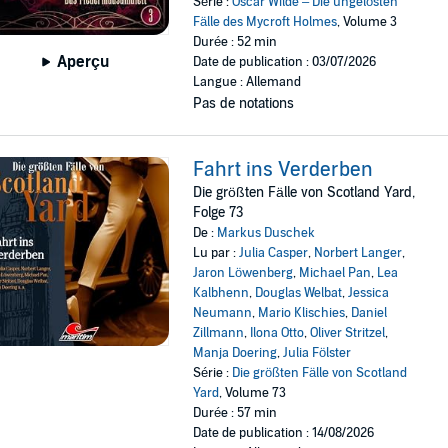
Série :
Oscar Wilde – Die ungelösten
Fälle des Mycroft Holmes
, Volume 3
Durée : 52 min
Aperçu
Date de publication : 03/07/2026
Langue : Allemand
Pas de notations
Fahrt ins Verderben
Die größten Fälle von Scotland Yard,
Folge 73
De :
Markus Duschek
Lu par :
Julia Casper
,
Norbert Langer
,
Jaron Löwenberg
,
Michael Pan
,
Lea
Kalbhenn
,
Douglas Welbat
,
Jessica
Neumann
,
Mario Klischies
,
Daniel
Zillmann
,
Ilona Otto
,
Oliver Stritzel
,
Manja Doering
,
Julia Fölster
Série :
Die größten Fälle von Scotland
Yard
, Volume 73
Durée : 57 min
Date de publication : 14/08/2026