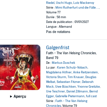
Riedel
,
Uschi Hugo
,
Lutz Mackensy
Série :
Mimi Rutherfurt und die Fälle…
,
Volume 77
Durée : 58 min
Date de publication : 01/01/2027
Langue : Allemand
Pas de notations
Galgenfrist
Faith - The Van Helsing Chronicles,
Band 79
De :
Markus Duschek
Lu par :
Karen Schulz-Vobach
,
Magdalena Höfner
,
Anke Reitzenstein
,
Victoria Sturm
,
Tim Knauer
,
Douglas
Welbat
,
Sebastian Fitzner
,
Deborah
Mock
,
Uwe Büschken
,
Yvonne Greitzke
,
Uve Teschner
,
Daniel Zillmann
,
Bernd
Aperçu
Egger
,
Gabrielle Pietermann
,
full cast
Série :
Faith - The Van Helsing
Chronicles
, Volume 79