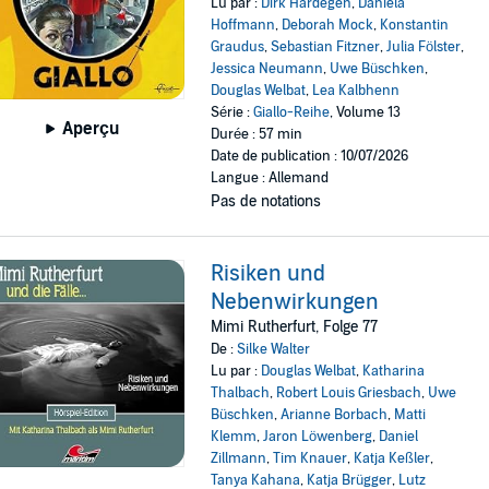
Lu par :
Dirk Hardegen
,
Daniela
Hoffmann
,
Deborah Mock
,
Konstantin
Graudus
,
Sebastian Fitzner
,
Julia Fölster
,
Jessica Neumann
,
Uwe Büschken
,
Douglas Welbat
,
Lea Kalbhenn
Série :
Giallo-Reihe
, Volume 13
Aperçu
Durée : 57 min
Date de publication : 10/07/2026
Langue : Allemand
Pas de notations
Risiken und
Nebenwirkungen
Mimi Rutherfurt, Folge 77
De :
Silke Walter
Lu par :
Douglas Welbat
,
Katharina
Thalbach
,
Robert Louis Griesbach
,
Uwe
Büschken
,
Arianne Borbach
,
Matti
Klemm
,
Jaron Löwenberg
,
Daniel
Zillmann
,
Tim Knauer
,
Katja Keßler
,
Tanya Kahana
,
Katja Brügger
,
Lutz