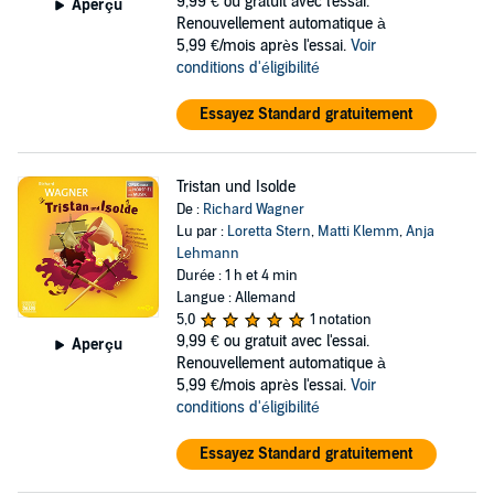
9,99 €
ou gratuit avec l'essai.
Aperçu
Renouvellement automatique à
5,99 €/mois après l'essai.
Voir
conditions d'éligibilité
Essayez Standard gratuitement
Tristan und Isolde
De :
Richard Wagner
Lu par :
Loretta Stern
,
Matti Klemm
,
Anja
Lehmann
Durée : 1 h et 4 min
Langue : Allemand
5,0
1 notation
9,99 €
ou gratuit avec l'essai.
Aperçu
Renouvellement automatique à
5,99 €/mois après l'essai.
Voir
conditions d'éligibilité
Essayez Standard gratuitement