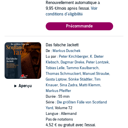
Renouvellement automatique à
9,95 €/mois après l'essai.
Voir
conditions d'éligibilité
Précommande
Das falsche Jackett
De :
Markus Duschek
Lu par :
Peter Kirchberger
,
K. Dieter
Klebsch
,
Dagmar Dreke
,
Peter Lontzek
,
Tobias Lelle
,
Tammo Kaulbarsch
,
Thomas Schmuckert
,
Manuel Straube
,
Gosta Liptow
,
Sönke Städtler
,
Tim
Knauer
,
Sina Zadra
,
Matti Klemm
,
Aperçu
Markus Pfeiffer
Durée : 55 min
Série :
Die größten Fälle von Scotland
Yard
, Volume 72
Langue : Allemand
Pas de notations
4,52 €
ou gratuit avec l'essai.