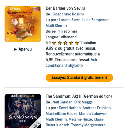
Der Barbier von Sevilla
De :
Gioacchino Rossini
Lu par :
Loretta Stern
,
Luca Zamperoni
,
Matti Klemm
Durée : 1 h et 5 min
Langue : Allemand
5,0
1 notation
9,99 €
ou gratuit avec l'essai.
Aperçu
Renouvellement automatique à
5,99 €/mois après l'essai.
Voir
conditions d'éligibilité
Essayez Standard gratuitement
The Sandman: Akt II (German edition)
De :
Neil Gaiman
,
Dirk Maggs
Lu par :
David Nathan
,
Andreas Fröhlich
,
Maximiliane Häcke
,
Manou Lubowski
,
Matti Klemm
,
Melanie Hinze
,
Klaus-
Dieter Klebsch
,
Tommy Morgenstern