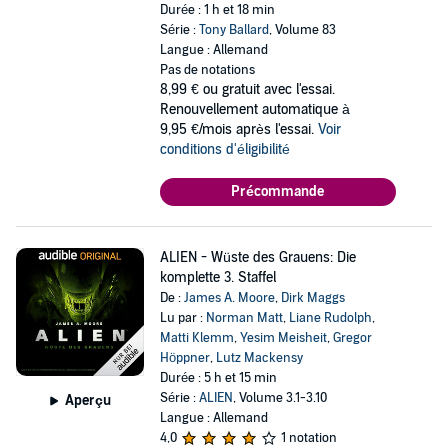
Durée : 1 h et 18 min
Série :
Tony Ballard
, Volume 83
Langue : Allemand
Pas de notations
8,99 €
ou gratuit avec l'essai.
Renouvellement automatique à
9,95 €/mois après l'essai.
Voir
conditions d'éligibilité
Précommande
ALIEN - Wüste des Grauens: Die
komplette 3. Staffel
De :
James A. Moore
,
Dirk Maggs
Lu par :
Norman Matt
,
Liane Rudolph
,
Matti Klemm
,
Yesim Meisheit
,
Gregor
Höppner
,
Lutz Mackensy
Durée : 5 h et 15 min
Série :
ALIEN
, Volume 3.1-3.10
Aperçu
Langue : Allemand
4,0
1 notation