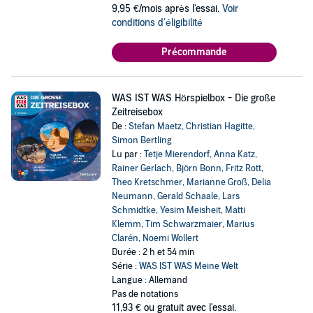
9,95 €/mois après l'essai.
Voir
conditions d'éligibilité
Précommande
WAS IST WAS Hörspielbox - Die große
Zeitreisebox
De :
Stefan Maetz
,
Christian Hagitte
,
Simon Bertling
Lu par :
Tetje Mierendorf
,
Anna Katz
,
Rainer Gerlach
,
Björn Bonn
,
Fritz Rott
,
Theo Kretschmer
,
Marianne Groß
,
Delia
Neumann
,
Gerald Schaale
,
Lars
Schmidtke
,
Yesim Meisheit
,
Matti
Klemm
,
Tim Schwarzmaier
,
Marius
Clarén
,
Noemi Wollert
Durée : 2 h et 54 min
Série :
WAS IST WAS Meine Welt
Langue : Allemand
Pas de notations
11,93 €
ou gratuit avec l'essai.