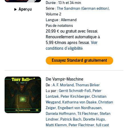
Durée : 13 h et 34 min
Série :
The Sandman (German edition)
,
Aperçu
Volume 2
Langue : Allemand
Pas de notations
20,99 €
ou gratuit avec l'essai.
Renouvellement automatique à
5,99 €/mois après l'essai.
Voir
conditions d'éligibilité
Essayez Standard gratuitement
Die Vampir-Maschine
De :
A. F. Morland
,
Thomas Birker
Lu par :
Gerrit Schmidt-Foß
,
Peter
Lontzek
,
Peter Kirchberger
,
Christian
Weygand
,
Katharina von Daake
,
Christian
Zeiger
,
Engelbert von Nordhausen
,
Daniela Hoffmann
,
Til Flechtner
,
Stefan
Lindner
,
Patrick Bach
,
Dorette Hugo
,
Matti Klemm
,
Peter Flechtner
,
full cast