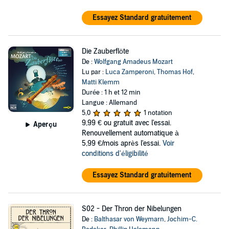
Essayez Standard gratuitement
Die Zauberflöte
De :
Wolfgang Amadeus Mozart
Lu par :
Luca Zamperoni
,
Thomas Hof
,
Matti Klemm
Durée : 1 h et 12 min
Langue : Allemand
5,0
1 notation
9,99 €
ou gratuit avec l'essai.
Aperçu
Renouvellement automatique à
5,99 €/mois après l'essai.
Voir
conditions d'éligibilité
Essayez Standard gratuitement
S02 - Der Thron der Nibelungen
De :
Balthasar von Weymarn
,
Jochim-C.