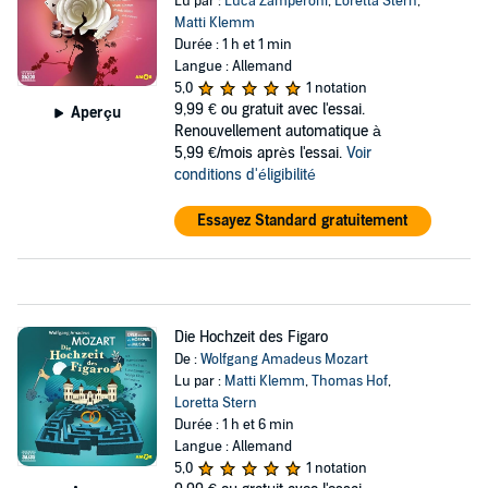
Lu par :
Luca Zamperoni
,
Loretta Stern
,
Matti Klemm
Durée : 1 h et 1 min
Langue : Allemand
5,0
1 notation
9,99 €
ou gratuit avec l'essai.
Aperçu
Renouvellement automatique à
5,99 €/mois après l'essai.
Voir
conditions d'éligibilité
Essayez Standard gratuitement
Die Hochzeit des Figaro
De :
Wolfgang Amadeus Mozart
Lu par :
Matti Klemm
,
Thomas Hof
,
Loretta Stern
Durée : 1 h et 6 min
Langue : Allemand
5,0
1 notation