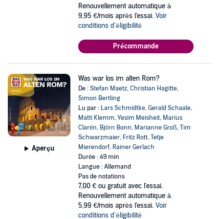
Renouvellement automatique à
9,95 €/mois après l'essai.
Voir
conditions d'éligibilité
Précommande
Was war los im alten Rom?
De :
Stefan Maetz
,
Christian Hagitte
,
Simon Bertling
Lu par :
Lars Schmidtke
,
Gerald Schaale
,
Matti Klemm
,
Yesim Meisheit
,
Marius
Clarén
,
Björn Bonn
,
Marianne Groß
,
Tim
Schwarzmaier
,
Fritz Rott
,
Tetje
Mierendorf
,
Rainer Gerlach
Aperçu
Durée : 49 min
Langue : Allemand
Pas de notations
7,00 €
ou gratuit avec l'essai.
Renouvellement automatique à
5,99 €/mois après l'essai.
Voir
conditions d'éligibilité