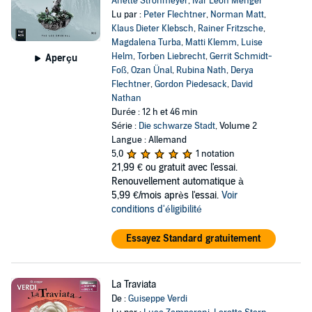
Anette Strohmeyer
,
Ivar Leon Menger
Lu par :
Peter Flechtner
,
Norman Matt
,
Klaus Dieter Klebsch
,
Rainer Fritzsche
,
Magdalena Turba
,
Matti Klemm
,
Luise
Helm
,
Torben Liebrecht
,
Gerrit Schmidt-
Aperçu
Foß
,
Ozan Ünal
,
Rubina Nath
,
Derya
Flechtner
,
Gordon Piedesack
,
David
Nathan
Durée : 12 h et 46 min
Série :
Die schwarze Stadt
, Volume 2
Langue : Allemand
5,0
1 notation
21,99 €
ou gratuit avec l'essai.
Renouvellement automatique à
5,99 €/mois après l'essai.
Voir
conditions d'éligibilité
Essayez Standard gratuitement
La Traviata
De :
Guiseppe Verdi