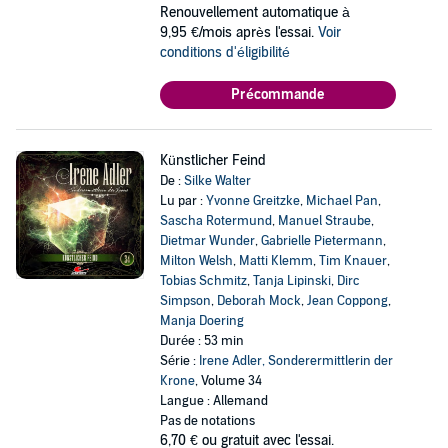
Renouvellement automatique à
9,95 €/mois après l'essai.
Voir
conditions d'éligibilité
Précommande
Künstlicher Feind
De :
Silke Walter
Lu par :
Yvonne Greitzke
,
Michael Pan
,
Sascha Rotermund
,
Manuel Straube
,
Dietmar Wunder
,
Gabrielle Pietermann
,
Milton Welsh
,
Matti Klemm
,
Tim Knauer
,
Tobias Schmitz
,
Tanja Lipinski
,
Dirc
Simpson
,
Deborah Mock
,
Jean Coppong
,
Manja Doering
Durée : 53 min
Série :
Irene Adler, Sonderermittlerin der
Krone
, Volume 34
Langue : Allemand
Pas de notations
6,70 €
ou gratuit avec l'essai.