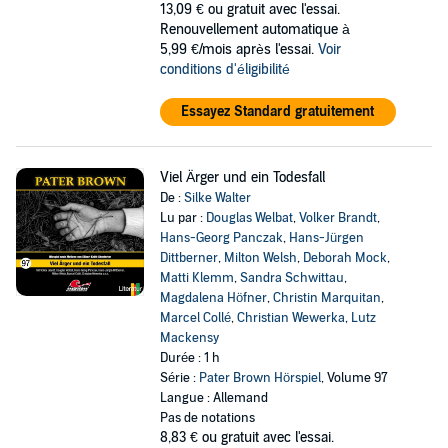
13,09 €
ou gratuit avec l'essai.
Renouvellement automatique à
5,99 €/mois après l'essai.
Voir
conditions d'éligibilité
Essayez Standard gratuitement
Viel Ärger und ein Todesfall
De :
Silke Walter
Lu par :
Douglas Welbat
,
Volker Brandt
,
Hans-Georg Panczak
,
Hans-Jürgen
Dittberner
,
Milton Welsh
,
Deborah Mock
,
Matti Klemm
,
Sandra Schwittau
,
Magdalena Höfner
,
Christin Marquitan
,
Marcel Collé
,
Christian Wewerka
,
Lutz
Mackensy
Durée : 1 h
Série :
Pater Brown Hörspiel
, Volume 97
Langue : Allemand
Pas de notations
8,83 €
ou gratuit avec l'essai.