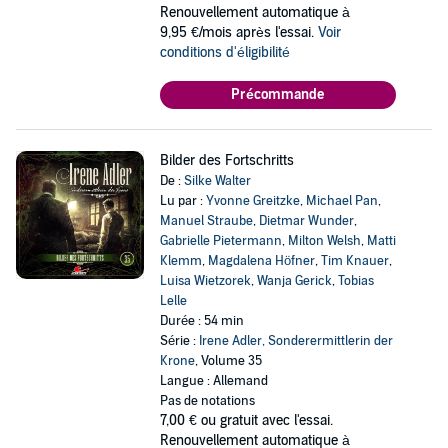
Renouvellement automatique à
9,95 €/mois après l'essai.
Voir
conditions d'éligibilité
Précommande
Bilder des Fortschritts
De :
Silke Walter
Lu par :
Yvonne Greitzke
,
Michael Pan
,
Manuel Straube
,
Dietmar Wunder
,
Gabrielle Pietermann
,
Milton Welsh
,
Matti
Klemm
,
Magdalena Höfner
,
Tim Knauer
,
Luisa Wietzorek
,
Wanja Gerick
,
Tobias
Lelle
Durée : 54 min
Série :
Irene Adler, Sonderermittlerin der
Krone
, Volume 35
Langue : Allemand
Pas de notations
7,00 €
ou gratuit avec l'essai.
Renouvellement automatique à