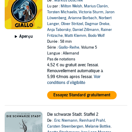
De :
Markus Duschek
Lu par :
Milton Welsh
,
Marius Clarén
,
Torsten Michaelis
,
Victoria Sturm
,
Jaron
Löwenberg
,
Arianne Borbach
,
Norbert
Langer
,
Oliver Stritzel
,
Dagmar Dreke
,
Anja Taborsky
,
Daniel Zillmann
,
Rainer
Fritzsche
,
Matti Klemm
,
Bodo Wolf
Aperçu
Durée : 58 min
Série :
Giallo-Reihe
, Volume 5
Langue : Allemand
Pas de notations
4,52 €
ou gratuit avec l'essai.
Renouvellement automatique à
5,99 €/mois après l'essai.
Voir
conditions d'éligibilité
Essayez Standard gratuitement
Die schwarze Stadt. Staffel 2
De :
Eric Niemann
,
Reinhard Prahl
,
Carsten Steenbergen
,
Melanie Bottke
,