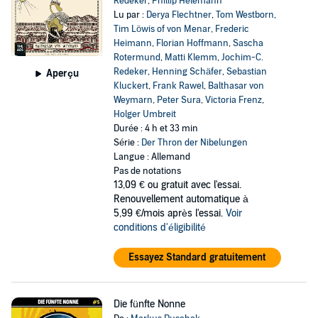
Redeker
,
Phillip Helemann
Lu par :
Derya Flechtner
,
Tom Westborn
,
Tim Löwis of von Menar
,
Frederic
Heimann
,
Florian Hoffmann
,
Sascha
Rotermund
,
Matti Klemm
,
Jochim-C.
Redeker
,
Henning Schäfer
,
Sebastian
Aperçu
Kluckert
,
Frank Rawel
,
Balthasar von
Weymarn
,
Peter Sura
,
Victoria Frenz
,
Holger Umbreit
Durée : 4 h et 33 min
Série :
Der Thron der Nibelungen
Langue : Allemand
Pas de notations
13,09 €
ou gratuit avec l'essai.
Renouvellement automatique à
5,99 €/mois après l'essai.
Voir
conditions d'éligibilité
Essayez Standard gratuitement
Die fünfte Nonne