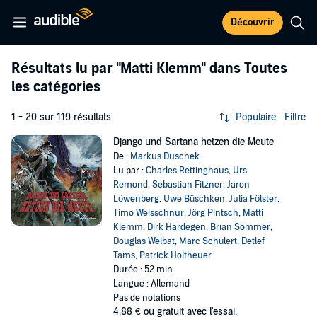
Découvrir
Résultats lu par
"Matti Klemm"
dans Toutes
les catégories
1 - 20 sur 119 résultats
Populaire
Filtre
Django und Sartana hetzen die Meute
De :
Markus Duschek
Lu par :
Charles Rettinghaus
,
Urs
Remond
,
Sebastian Fitzner
,
Jaron
Löwenberg
,
Uwe Büschken
,
Julia Fölster
,
Timo Weisschnur
,
Jörg Pintsch
,
Matti
Klemm
,
Dirk Hardegen
,
Brian Sommer
,
Douglas Welbat
,
Marc Schülert
,
Detlef
Tams
,
Patrick Holtheuer
Durée : 52 min
Langue : Allemand
Pas de notations
4,88 €
ou gratuit avec l'essai.