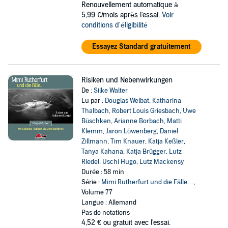
Renouvellement automatique à
5,99 €/mois après l'essai.
Voir
conditions d'éligibilité
Essayez Standard gratuitement
Risiken und Nebenwirkungen
De :
Silke Walter
Lu par :
Douglas Welbat
,
Katharina
Thalbach
,
Robert Louis Griesbach
,
Uwe
Büschken
,
Arianne Borbach
,
Matti
Klemm
,
Jaron Löwenberg
,
Daniel
Zillmann
,
Tim Knauer
,
Katja Keßler
,
Tanya Kahana
,
Katja Brügger
,
Lutz
Riedel
,
Uschi Hugo
,
Lutz Mackensy
Durée : 58 min
Série :
Mimi Rutherfurt und die Fälle…
,
Volume 77
Langue : Allemand
Pas de notations
4,52 €
ou gratuit avec l'essai.