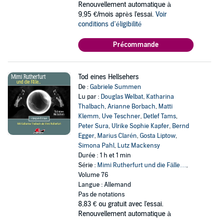
Renouvellement automatique à
9,95 €/mois après l'essai.
Voir
conditions d'éligibilité
Précommande
Tod eines Hellsehers
De :
Gabriele Summen
Lu par :
Douglas Welbat
,
Katharina
Thalbach
,
Arianne Borbach
,
Matti
Klemm
,
Uve Teschner
,
Detlef Tams
,
Peter Sura
,
Ulrike Sophie Kapfer
,
Bernd
Egger
,
Marius Clarén
,
Gosta Liptow
,
Simona Pahl
,
Lutz Mackensy
Durée : 1 h et 1 min
Série :
Mimi Rutherfurt und die Fälle…
,
Volume 76
Langue : Allemand
Pas de notations
8,83 €
ou gratuit avec l'essai.
Renouvellement automatique à