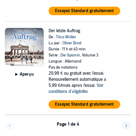
Essayez Standard gratuitement
Der letzte Auftrag
De :
Titus Müller
Lu par :
Oliver Brod
Durée : 11 h et 43 min
Série :
Die Spionin
, Volume 3
Langue : Allemand
Pas de notations
20,99 €
ou gratuit avec l'essai.
Aperçu
Renouvellement automatique à
5,99 €/mois après l'essai.
Voir
conditions d'éligibilité
Essayez Standard gratuitement
Page 1 de 4
Page précédente
Page 