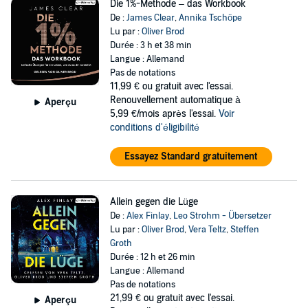
Die 1%-Methode – das Workbook
De :
James Clear
,
Annika Tschöpe
Lu par :
Oliver Brod
Durée : 3 h et 38 min
Langue : Allemand
Pas de notations
11,99 €
ou gratuit avec l'essai.
Renouvellement automatique à
Aperçu
5,99 €/mois après l'essai.
Voir
conditions d'éligibilité
Essayez Standard gratuitement
Allein gegen die Lüge
De :
Alex Finlay
,
Leo Strohm - Übersetzer
Lu par :
Oliver Brod
,
Vera Teltz
,
Steffen
Groth
Durée : 12 h et 26 min
Langue : Allemand
Pas de notations
21,99 €
ou gratuit avec l'essai.
Aperçu