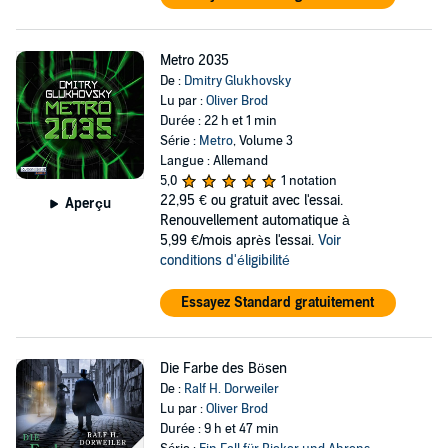
Metro 2035
De :
Dmitry Glukhovsky
Lu par :
Oliver Brod
Durée : 22 h et 1 min
Série :
Metro
, Volume 3
Langue : Allemand
5,0
1 notation
22,95 €
ou gratuit avec l'essai.
Aperçu
Renouvellement automatique à
5,99 €/mois après l'essai.
Voir
conditions d'éligibilité
Essayez Standard gratuitement
Die Farbe des Bösen
De :
Ralf H. Dorweiler
Lu par :
Oliver Brod
Durée : 9 h et 47 min