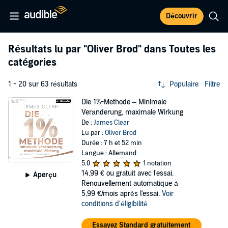
Découvrir
Résultats lu par
"Oliver Brod"
dans Toutes les
catégories
1 - 20 sur 63 résultats
Populaire
Filtre
Die 1%-Methode – Minimale
Veränderung, maximale Wirkung
De :
James Clear
Lu par :
Oliver Brod
Durée : 7 h et 52 min
Langue : Allemand
5,0
1 notation
14,99 €
ou gratuit avec l'essai.
Aperçu
Renouvellement automatique à
5,99 €/mois après l'essai.
Voir
conditions d'éligibilité
Essayez Standard gratuitement