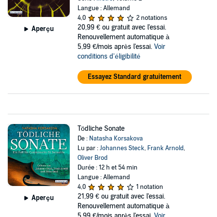
Langue : Allemand
4,0
2 notations
20,99 €
ou gratuit avec l'essai.
Aperçu
Renouvellement automatique à
5,99 €/mois après l'essai.
Voir
conditions d'éligibilité
Essayez Standard gratuitement
Tödliche Sonate
De :
Natasha Korsakova
Lu par :
Johannes Steck
,
Frank Arnold
,
Oliver Brod
Durée : 12 h et 54 min
Langue : Allemand
4,0
1 notation
21,99 €
ou gratuit avec l'essai.
Aperçu
Renouvellement automatique à
5,99 €/mois après l'essai.
Voir