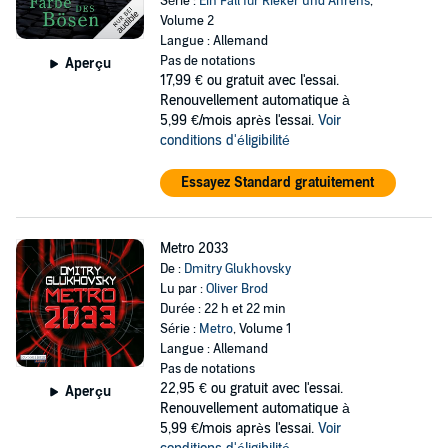
Série :
Ein Fall für Rieker und Ahrens
,
Volume 2
Langue : Allemand
Pas de notations
Aperçu
17,99 €
ou gratuit avec l'essai.
Renouvellement automatique à
5,99 €/mois après l'essai.
Voir
conditions d'éligibilité
Essayez Standard gratuitement
Metro 2033
De :
Dmitry Glukhovsky
Lu par :
Oliver Brod
Durée : 22 h et 22 min
Série :
Metro
, Volume 1
Langue : Allemand
Pas de notations
22,95 €
ou gratuit avec l'essai.
Aperçu
Renouvellement automatique à
5,99 €/mois après l'essai.
Voir