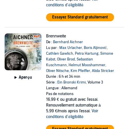
conditions d'éligibilité
Essayez Standard gratuitement
Brennweite
De :
Bernhard Aichner
Lu par :
Max Urlacher
,
Boris Aljinović
,
Cathlen Gawlich
,
Petra Hartung
,
Simone
Kabst
,
Oliver Brod
,
Sebastian
Kuschmann
,
Helmut Mooshammer
,
Oliver Nitsche
,
Kim Pfeiffer
,
Alida Stricker
Durée : 6 h et 34 min
Aperçu
Série :
Ein Bronski Krimi
, Volume 3
Langue : Allemand
Pas de notations
16,99 €
ou gratuit avec l'essai.
Renouvellement automatique à
5,99 €/mois après l'essai.
Voir
conditions d'éligibilité
Essayez Standard gratuitement