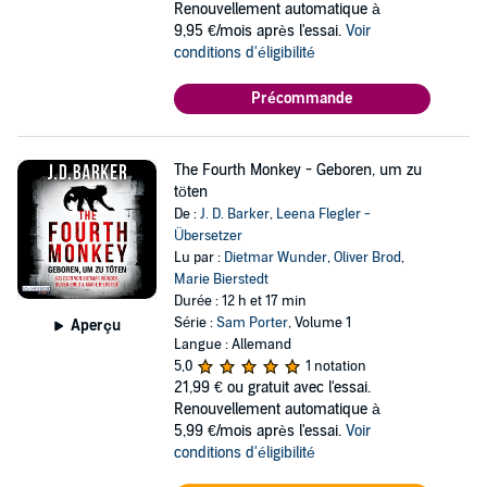
Renouvellement automatique à
9,95 €/mois après l'essai.
Voir
conditions d'éligibilité
Précommande
The Fourth Monkey - Geboren, um zu
töten
De :
J. D. Barker
,
Leena Flegler -
Übersetzer
Lu par :
Dietmar Wunder
,
Oliver Brod
,
Marie Bierstedt
Durée : 12 h et 17 min
Série :
Sam Porter
, Volume 1
Aperçu
Langue : Allemand
5,0
1 notation
21,99 €
ou gratuit avec l'essai.
Renouvellement automatique à
5,99 €/mois après l'essai.
Voir
conditions d'éligibilité