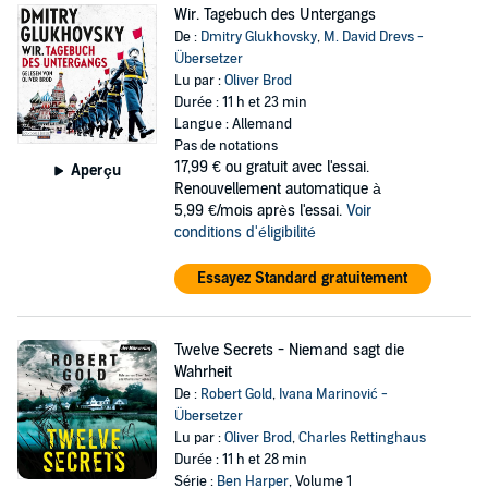
Wir. Tagebuch des Untergangs
De :
Dmitry Glukhovsky
,
M. David Drevs -
Übersetzer
Lu par :
Oliver Brod
Durée : 11 h et 23 min
Langue : Allemand
Pas de notations
17,99 €
ou gratuit avec l'essai.
Aperçu
Renouvellement automatique à
5,99 €/mois après l'essai.
Voir
conditions d'éligibilité
Essayez Standard gratuitement
Twelve Secrets - Niemand sagt die
Wahrheit
De :
Robert Gold
,
Ivana Marinović -
Übersetzer
Lu par :
Oliver Brod
,
Charles Rettinghaus
Durée : 11 h et 28 min
Série :
Ben Harper
, Volume 1