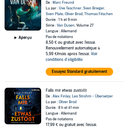
De :
Marc Freund
Lu par :
Uve Teschner
,
Sven Brieger
,
Sven Plate
,
Oliver Brod
,
Thomas Fitschen
Durée : 1 h et 9 min
Série :
Van Dusen
, Volume 27
Langue : Allemand
Pas de notations
Aperçu
8,50 €
ou gratuit avec l'essai.
Renouvellement automatique à
5,99 €/mois après l'essai.
Voir
conditions d'éligibilité
Essayez Standard gratuitement
Falls mir etwas zustößt
De :
Alex Finlay
,
Leo Strohm - Übersetzer
Lu par :
Oliver Brod
Durée : 8 h et 41 min
Langue : Allemand
Pas de notations
17,99 €
ou gratuit avec l'essai.