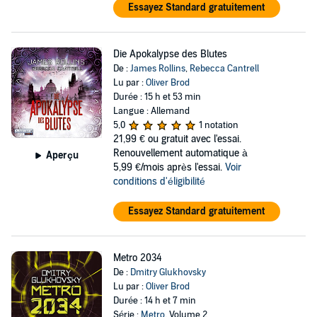
Essayez Standard gratuitement
Die Apokalypse des Blutes
De :
James Rollins
,
Rebecca Cantrell
Lu par :
Oliver Brod
Durée : 15 h et 53 min
Langue : Allemand
5,0
1 notation
21,99 €
ou gratuit avec l'essai.
Renouvellement automatique à
Aperçu
5,99 €/mois après l'essai.
Voir
conditions d'éligibilité
Essayez Standard gratuitement
Metro 2034
De :
Dmitry Glukhovsky
Lu par :
Oliver Brod
Durée : 14 h et 7 min
Série :
Metro
, Volume 2