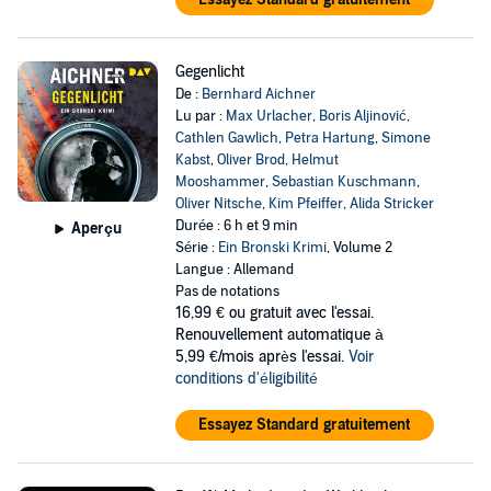
Gegenlicht
De :
Bernhard Aichner
Lu par :
Max Urlacher
,
Boris Aljinović
,
Cathlen Gawlich
,
Petra Hartung
,
Simone
Kabst
,
Oliver Brod
,
Helmut
Mooshammer
,
Sebastian Kuschmann
,
Oliver Nitsche
,
Kim Pfeiffer
,
Alida Stricker
Durée : 6 h et 9 min
Aperçu
Série :
Ein Bronski Krimi
, Volume 2
Langue : Allemand
Pas de notations
16,99 €
ou gratuit avec l'essai.
Renouvellement automatique à
5,99 €/mois après l'essai.
Voir
conditions d'éligibilité
Essayez Standard gratuitement