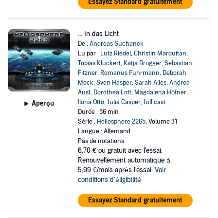
Essayez Standard gratuitement
... In das Licht
De :
Andreas Suchanek
Lu par :
Lutz Riedel
,
Christin Marquitan
,
Tobias Kluckert
,
Katja Brügger
,
Sebastian
Fitzner
,
Romanus Fuhrmann
,
Deborah
Mock
,
Sven Hasper
,
Sarah Alles
,
Andrea
Aust
,
Dorothea Lott
,
Magdalena Höfner
,
Ilona Otto
,
Julia Casper
,
full cast
Aperçu
Durée : 56 min
Série :
Heliosphere 2265
, Volume 31
Langue : Allemand
Pas de notations
6,70 €
ou gratuit avec l'essai.
Renouvellement automatique à
5,99 €/mois après l'essai.
Voir
conditions d'éligibilité
Essayez Standard gratuitement