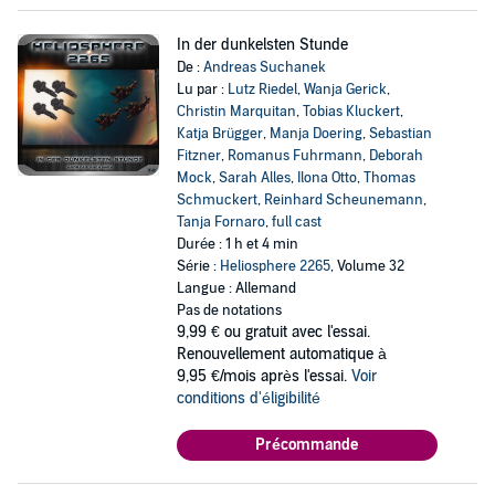
In der dunkelsten Stunde
De :
Andreas Suchanek
Lu par :
Lutz Riedel
,
Wanja Gerick
,
Christin Marquitan
,
Tobias Kluckert
,
Katja Brügger
,
Manja Doering
,
Sebastian
Fitzner
,
Romanus Fuhrmann
,
Deborah
Mock
,
Sarah Alles
,
Ilona Otto
,
Thomas
Schmuckert
,
Reinhard Scheunemann
,
Tanja Fornaro
,
full cast
Durée : 1 h et 4 min
Série :
Heliosphere 2265
, Volume 32
Langue : Allemand
Pas de notations
9,99 €
ou gratuit avec l'essai.
Renouvellement automatique à
9,95 €/mois après l'essai.
Voir
conditions d'éligibilité
Précommande