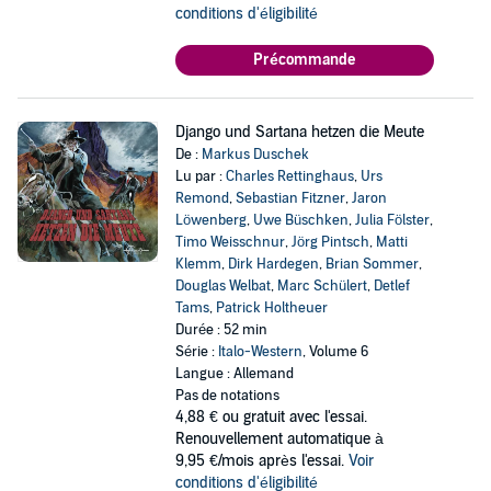
conditions d'éligibilité
Précommande
Django und Sartana hetzen die Meute
De :
Markus Duschek
Lu par :
Charles Rettinghaus
,
Urs
Remond
,
Sebastian Fitzner
,
Jaron
Löwenberg
,
Uwe Büschken
,
Julia Fölster
,
Timo Weisschnur
,
Jörg Pintsch
,
Matti
Klemm
,
Dirk Hardegen
,
Brian Sommer
,
Douglas Welbat
,
Marc Schülert
,
Detlef
Tams
,
Patrick Holtheuer
Durée : 52 min
Série :
Italo-Western
, Volume 6
Langue : Allemand
Pas de notations
4,88 €
ou gratuit avec l'essai.
Renouvellement automatique à
9,95 €/mois après l'essai.
Voir
conditions d'éligibilité