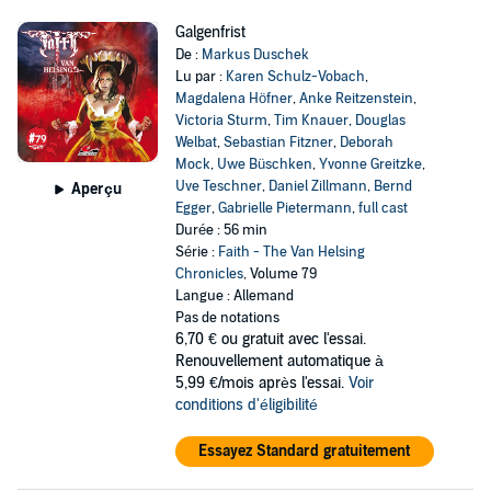
Galgenfrist
De :
Markus Duschek
Lu par :
Karen Schulz-Vobach
,
Magdalena Höfner
,
Anke Reitzenstein
,
Victoria Sturm
,
Tim Knauer
,
Douglas
Welbat
,
Sebastian Fitzner
,
Deborah
Mock
,
Uwe Büschken
,
Yvonne Greitzke
,
Uve Teschner
,
Daniel Zillmann
,
Bernd
Aperçu
Egger
,
Gabrielle Pietermann
,
full cast
Durée : 56 min
Série :
Faith - The Van Helsing
Chronicles
, Volume 79
Langue : Allemand
Pas de notations
6,70 €
ou gratuit avec l'essai.
Renouvellement automatique à
5,99 €/mois après l'essai.
Voir
conditions d'éligibilité
Essayez Standard gratuitement