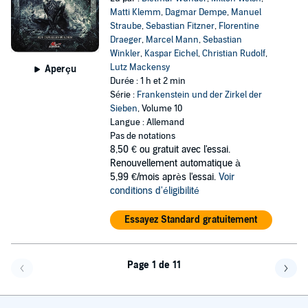
Matti Klemm
,
Dagmar Dempe
,
Manuel
Straube
,
Sebastian Fitzner
,
Florentine
Draeger
,
Marcel Mann
,
Sebastian
Winkler
,
Kaspar Eichel
,
Christian Rudolf
,
Lutz Mackensy
Aperçu
Durée : 1 h et 2 min
Série :
Frankenstein und der Zirkel der
Sieben
, Volume 10
Langue : Allemand
Pas de notations
8,50 €
ou gratuit avec l'essai.
Renouvellement automatique à
5,99 €/mois après l'essai.
Voir
conditions d'éligibilité
Essayez Standard gratuitement
Page 1 de 11
Page précédente
Page 