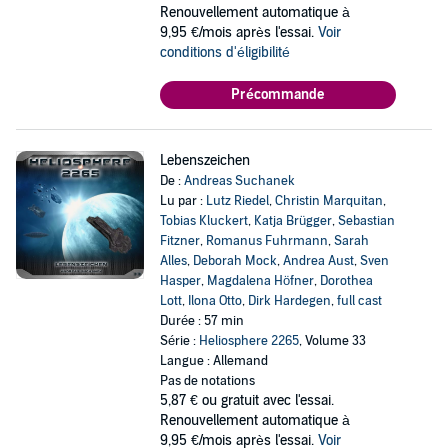
Renouvellement automatique à
9,95 €/mois après l'essai.
Voir
conditions d'éligibilité
Précommande
Lebenszeichen
De :
Andreas Suchanek
Lu par :
Lutz Riedel
,
Christin Marquitan
,
Tobias Kluckert
,
Katja Brügger
,
Sebastian
Fitzner
,
Romanus Fuhrmann
,
Sarah
Alles
,
Deborah Mock
,
Andrea Aust
,
Sven
Hasper
,
Magdalena Höfner
,
Dorothea
Lott
,
Ilona Otto
,
Dirk Hardegen
,
full cast
Durée : 57 min
Série :
Heliosphere 2265
, Volume 33
Langue : Allemand
Pas de notations
5,87 €
ou gratuit avec l'essai.
Renouvellement automatique à
9,95 €/mois après l'essai.
Voir