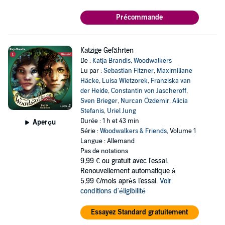
Précommande
Katzige Gefährten
De :
Katja Brandis
,
Woodwalkers
Lu par :
Sebastian Fitzner
,
Maximiliane
Häcke
,
Luisa Wietzorek
,
Franziska van
der Heide
,
Constantin von Jascheroff
,
Sven Brieger
,
Nurcan Özdemir
,
Alicia
Stefanis
,
Uriel Jung
Durée : 1 h et 43 min
Aperçu
Série :
Woodwalkers & Friends
, Volume 1
Langue : Allemand
Pas de notations
9,99 €
ou gratuit avec l'essai.
Renouvellement automatique à
5,99 €/mois après l'essai.
Voir
conditions d'éligibilité
Essayez Standard gratuitement