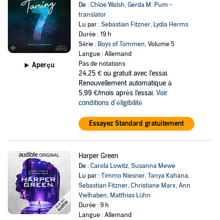
De :
Chloe Walsh
,
Gerda M. Pum -
translator
Lu par :
Sebastian Fitzner
,
Lydia Herms
Durée : 19 h
Série :
Boys of Tommen
, Volume 5
Langue : Allemand
Pas de notations
Aperçu
24,25 €
ou gratuit avec l'essai.
Renouvellement automatique à
5,99 €/mois après l'essai.
Voir
conditions d'éligibilité
Essayez Standard gratuitement
Harper Green
De :
Carola Lowitz
,
Susanna Mewe
Lu par :
Timmo Niesner
,
Tanya Kahana
,
Sebastian Fitzner
,
Christiane Marx
,
Ann
Vielhaben
,
Matthias Lühn
Durée : 9 h
Langue : Allemand