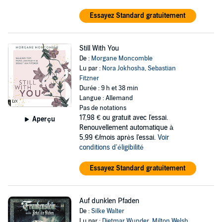
Essayez Standard gratuitement
Still With You
De :
Morgane Moncomble
Lu par :
Nora Jokhosha
,
Sebastian
Fitzner
Durée : 9 h et 38 min
Langue : Allemand
Pas de notations
17,98 €
ou gratuit avec l'essai.
Aperçu
Renouvellement automatique à
5,99 €/mois après l'essai.
Voir
conditions d'éligibilité
Essayez Standard gratuitement
Auf dunklen Pfaden
De :
Silke Walter
Lu par :
Dietmar Wunder
,
Milton Welsh
,