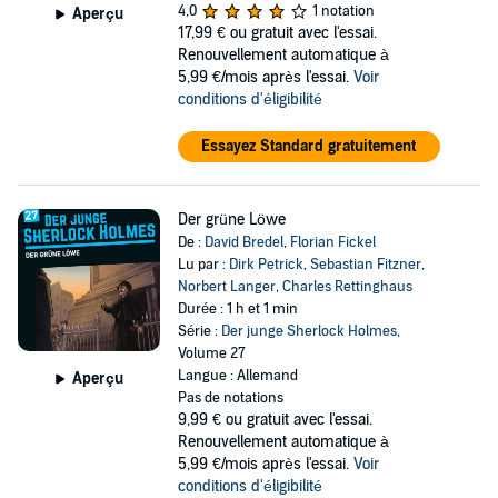
4,0
1 notation
Aperçu
17,99 €
ou gratuit avec l'essai.
Renouvellement automatique à
5,99 €/mois après l'essai.
Voir
conditions d'éligibilité
Essayez Standard gratuitement
Der grüne Löwe
De :
David Bredel
,
Florian Fickel
Lu par :
Dirk Petrick
,
Sebastian Fitzner
,
Norbert Langer
,
Charles Rettinghaus
Durée : 1 h et 1 min
Série :
Der junge Sherlock Holmes
,
Volume 27
Langue : Allemand
Aperçu
Pas de notations
9,99 €
ou gratuit avec l'essai.
Renouvellement automatique à
5,99 €/mois après l'essai.
Voir
conditions d'éligibilité