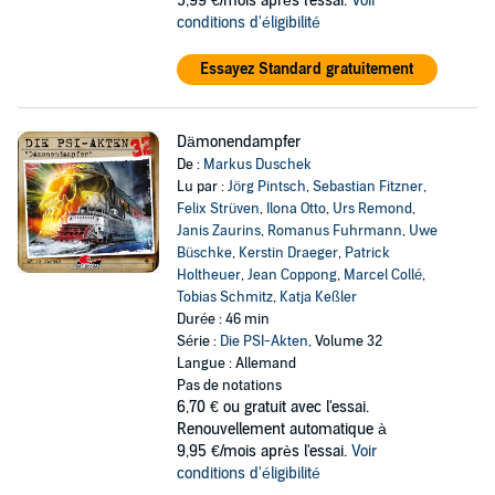
5,99 €/mois après l'essai.
Voir
conditions d'éligibilité
Essayez Standard gratuitement
Dämonendampfer
De :
Markus Duschek
Lu par :
Jörg Pintsch
,
Sebastian Fitzner
,
Felix Strüven
,
Ilona Otto
,
Urs Remond
,
Janis Zaurins
,
Romanus Fuhrmann
,
Uwe
Büschke
,
Kerstin Draeger
,
Patrick
Holtheuer
,
Jean Coppong
,
Marcel Collé
,
Tobias Schmitz
,
Katja Keßler
Durée : 46 min
Série :
Die PSI-Akten
, Volume 32
Langue : Allemand
Pas de notations
6,70 €
ou gratuit avec l'essai.
Renouvellement automatique à
9,95 €/mois après l'essai.
Voir
conditions d'éligibilité