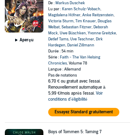
De :
Markus Duschek
Lu par :
Karen Schulz-Vobach
,
Magdalena Höfner
,
Anke Reitzenstein
,
Victoria Sturm
,
Tim Knauer
,
Douglas
Welbat
,
Sebastian Fitzner
,
Deborah
Mock
,
Uwe Büschken
,
Yvonne Greitzke
,
Detlef Tams
,
Uve Teschner
,
Dirk
Aperçu
Hardegen
,
Daniel Zillmann
Durée : 54 min
Série :
Faith - The Van Helsing
Chronicles
, Volume 78
Langue : Allemand
Pas de notations
6,70 €
ou gratuit avec l'essai.
Renouvellement automatique à
5,99 €/mois après l'essai.
Voir
conditions d'éligibilité
Essayez Standard gratuitement
Boys of Tommen 5: Taming 7