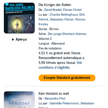
Die Königin der Ratten
De :
David Bredel
,
Florian Fickel
Lu par :
Charles Rettinghaus
,
Dirk
Petrick
,
Sebastian Fitzner
,
Roman
Knizka
Durée : 56 min
Série :
Der junge Sherlock Holmes
,
Volume 2
Aperçu
Langue : Allemand
Pas de notations
4,52 €
ou gratuit avec l'essai.
Renouvellement automatique à
5,99 €/mois après l'essai.
Voir
conditions d'éligibilité
Essayez Standard gratuitement
Kein Horizont zu weit
De :
Alexandra Flint
Lu par :
Gabrielle Pietermann
,
Sebastian