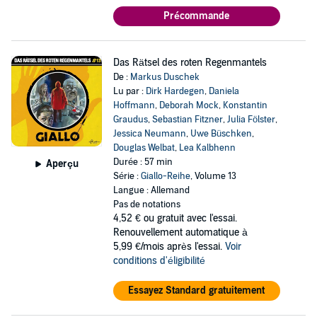
Précommande
Das Rätsel des roten Regenmantels
De :
Markus Duschek
Lu par :
Dirk Hardegen
,
Daniela
Hoffmann
,
Deborah Mock
,
Konstantin
Graudus
,
Sebastian Fitzner
,
Julia Fölster
,
Jessica Neumann
,
Uwe Büschken
,
Douglas Welbat
,
Lea Kalbhenn
Durée : 57 min
Aperçu
Série :
Giallo-Reihe
, Volume 13
Langue : Allemand
Pas de notations
4,52 €
ou gratuit avec l'essai.
Renouvellement automatique à
5,99 €/mois après l'essai.
Voir
conditions d'éligibilité
Essayez Standard gratuitement