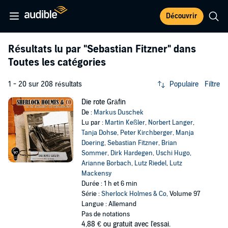
Découvrir
Résultats lu par
"Sebastian Fitzner"
dans
Toutes les catégories
1 - 20 sur 208 résultats
Populaire
Filtre
Die rote Gräfin
De :
Markus Duschek
Lu par :
Martin Keßler
,
Norbert Langer
,
Tanja Dohse
,
Peter Kirchberger
,
Manja
Doering
,
Sebastian Fitzner
,
Brian
Sommer
,
Dirk Hardegen
,
Uschi Hugo
,
Arianne Borbach
,
Lutz Riedel
,
Lutz
Mackensy
Durée : 1 h et 6 min
Série :
Sherlock Holmes & Co
, Volume 97
Langue : Allemand
Pas de notations
4,88 €
ou gratuit avec l'essai.