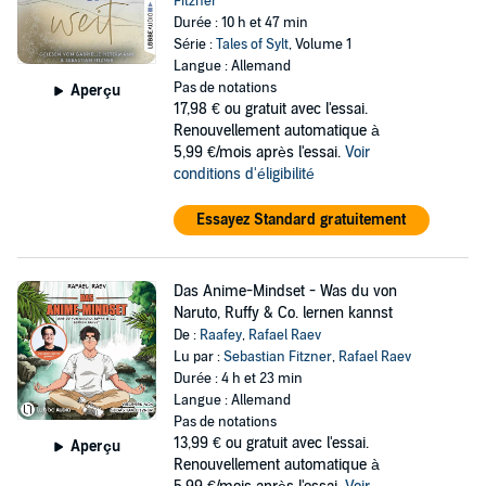
Fitzner
Durée : 10 h et 47 min
Série :
Tales of Sylt
, Volume 1
Langue : Allemand
Pas de notations
Aperçu
17,98 €
ou gratuit avec l'essai.
Renouvellement automatique à
5,99 €/mois après l'essai.
Voir
conditions d'éligibilité
Essayez Standard gratuitement
Das Anime-Mindset - Was du von
Naruto, Ruffy & Co. lernen kannst
De :
Raafey
,
Rafael Raev
Lu par :
Sebastian Fitzner
,
Rafael Raev
Durée : 4 h et 23 min
Langue : Allemand
Pas de notations
13,99 €
ou gratuit avec l'essai.
Aperçu
Renouvellement automatique à