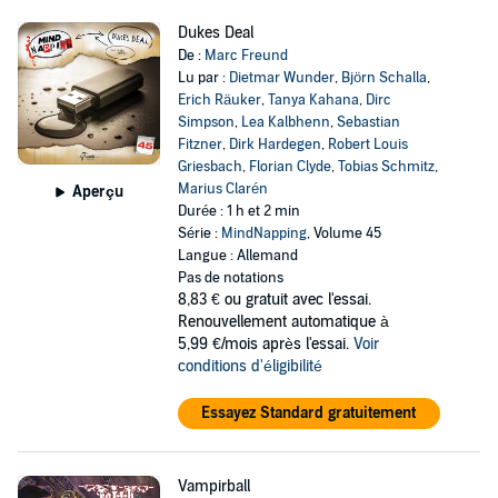
Dukes Deal
De :
Marc Freund
Lu par :
Dietmar Wunder
,
Björn Schalla
,
Erich Räuker
,
Tanya Kahana
,
Dirc
Simpson
,
Lea Kalbhenn
,
Sebastian
Fitzner
,
Dirk Hardegen
,
Robert Louis
Griesbach
,
Florian Clyde
,
Tobias Schmitz
,
Marius Clarén
Aperçu
Durée : 1 h et 2 min
Série :
MindNapping
, Volume 45
Langue : Allemand
Pas de notations
8,83 €
ou gratuit avec l'essai.
Renouvellement automatique à
5,99 €/mois après l'essai.
Voir
conditions d'éligibilité
Essayez Standard gratuitement
Vampirball