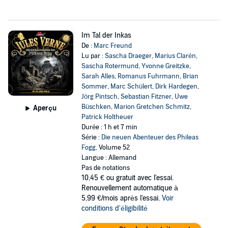
Im Tal der Inkas
De :
Marc Freund
Lu par :
Sascha Draeger
,
Marius Clarén
,
Sascha Rotermund
,
Yvonne Greitzke
,
Sarah Alles
,
Romanus Fuhrmann
,
Brian
Sommer
,
Marc Schülert
,
Dirk Hardegen
,
Jörg Pintsch
,
Sebastian Fitzner
,
Uwe
Büschken
,
Marion Gretchen Schmitz
,
Aperçu
Patrick Holtheuer
Durée : 1 h et 7 min
Série :
Die neuen Abenteuer des Phileas
Fogg
, Volume 52
Langue : Allemand
Pas de notations
10,45 €
ou gratuit avec l'essai.
Renouvellement automatique à
5,99 €/mois après l'essai.
Voir
conditions d'éligibilité