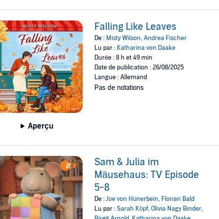
Falling Like Leaves
De :
Misty Wilson
,
Andrea Fischer
Lu par :
Katharina von Daake
Durée : 8 h et 49 min
Date de publication : 26/08/2025
Langue : Allemand
Pas de notations
Aperçu
Sam & Julia im
Mäusehaus: TV Episode
5-8
De :
Joe von Hünerbein
,
Florian Bald
Lu par :
Sarah Köpf
,
Olivia Nagy Binder
,
Birgit Arnold
,
Katharina von Daake
,