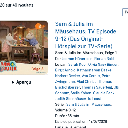
 20 sur 49 résultats
Sam & Julia im
Mäusehaus: TV Episode
9-12 (Das Original-
Hörspiel zur TV-Serie)
Sam & Julia im Mäusehaus, Folge 1
De :
Joe von Hünerbein
,
Florian Bald
Lu par :
Sarah Köpf
,
Olivia Nagy Binder
,
Birgit Arnold
,
Katharina von Daake
,
Norbert Becker
,
Ava Geralis
,
Petra
Zwingmann
,
Vlad Chiriac
,
Thomas
Aperçu
Bischofsberger
,
Thomas Sauerteig
,
Olli
Schmitz
,
Stella Kohen
,
Claudia Back
,
Judith Steinhäuser
,
full cast
Série :
Sam & Julia im Mäusehaus
,
Volume 9-12
Durée : 38 min
Date de publication : 17/07/2026
Langue : Allemand