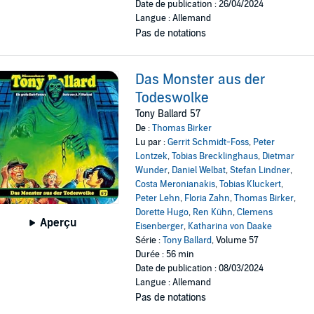
Date de publication : 26/04/2024
Langue : Allemand
Pas de notations
Das Monster aus der
Todeswolke
Tony Ballard 57
De :
Thomas Birker
Lu par :
Gerrit Schmidt-Foss
,
Peter
Lontzek
,
Tobias Brecklinghaus
,
Dietmar
Wunder
,
Daniel Welbat
,
Stefan Lindner
,
Costa Meronianakis
,
Tobias Kluckert
,
Peter Lehn
,
Floria Zahn
,
Thomas Birker
,
Dorette Hugo
,
Ren Kühn
,
Clemens
Aperçu
Eisenberger
,
Katharina von Daake
Série :
Tony Ballard
, Volume 57
Durée : 56 min
Date de publication : 08/03/2024
Langue : Allemand
Pas de notations