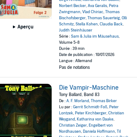
Norbert Becker
,
Ava Geralis
,
Petra
Zwingmann
,
Vlad Chiriac
,
Thomas
Bischofsberger
,
Thomas Sauerteig
,
Olli
Schmitz
,
Stella Kohen
,
Claudia Back
,
Aperçu
Judith Steinhäuser
Série :
Sam & Julia im Mäusehaus
,
Volume 5-8
Durée : 39 min
Date de publication : 10/07/2026
Langue : Allemand
Pas de notations
Die Vampir-Maschine
Tony Ballard, Band 83
De :
A. F. Morland
,
Thomas Birker
Lu par :
Gerrit Schmidt-Foß
,
Peter
Lontzek
,
Peter Kirchberger
,
Christian
Weygand
,
Katharina von Daake
,
Christian Zeiger
,
Engelbert von
Nordhausen
,
Daniela Hoffmann
,
Til