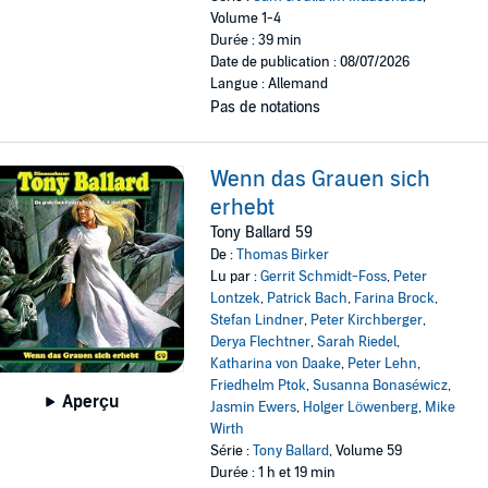
Volume 1-4
Durée : 39 min
Date de publication : 08/07/2026
Langue : Allemand
Pas de notations
Wenn das Grauen sich
erhebt
Tony Ballard 59
De :
Thomas Birker
Lu par :
Gerrit Schmidt-Foss
,
Peter
Lontzek
,
Patrick Bach
,
Farina Brock
,
Stefan Lindner
,
Peter Kirchberger
,
Derya Flechtner
,
Sarah Riedel
,
Katharina von Daake
,
Peter Lehn
,
Friedhelm Ptok
,
Susanna Bonaséwicz
,
Aperçu
Jasmin Ewers
,
Holger Löwenberg
,
Mike
Wirth
Série :
Tony Ballard
, Volume 59
Durée : 1 h et 19 min