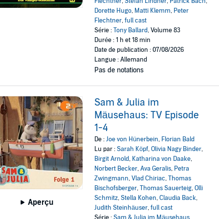
Flechtner
,
Stefan Lindner
,
Patrick Bach
,
Dorette Hugo
,
Matti Klemm
,
Peter
Flechtner
,
full cast
Série :
Tony Ballard
, Volume 83
Durée : 1 h et 18 min
Date de publication : 07/08/2026
Langue : Allemand
Pas de notations
Sam & Julia im
Mäusehaus: TV Episode
1-4
De :
Joe von Hünerbein
,
Florian Bald
Lu par :
Sarah Köpf
,
Olivia Nagy Binder
,
Birgit Arnold
,
Katharina von Daake
,
Norbert Becker
,
Ava Geralis
,
Petra
Zwingmann
,
Vlad Chiriac
,
Thomas
Bischofsberger
,
Thomas Sauerteig
,
Olli
Schmitz
,
Stella Kohen
,
Claudia Back
,
Aperçu
Judith Steinhäuser
,
full cast
Série :
Sam & Julia im Mäusehaus
,