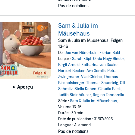
Pas de notations
Sam & Julia im
Mäusehaus
Sam & Julia im Mäusehaus, Folgen
13-16
De :
Joe von Hünerbein
,
Florian Bald
Lu par :
Sarah Köpf
,
Olivia Nagy Binder
,
Birgit Arnold
,
Katharina von Daake
,
Norbert Becker
,
Ava Geralis
,
Petra
Zwingmann
,
Vlad Chiriac
,
Thomas
Bischofsberger
,
Thomas Sauerteig
,
Olli
Aperçu
Schmitz
,
Stella Kohen
,
Claudia Back
,
Judith Steinhäuser
,
Regina Tannorella
Série :
Sam & Julia im Mäusehaus
,
Volume 13-16
Durée : 39 min
Date de publication : 31/07/2026
Langue : Allemand
Pas de notations