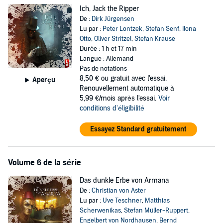
Ich, Jack the Ripper
De :
Dirk Jürgensen
Lu par :
Peter Lontzek
,
Stefan Senf
,
Ilona
Otto
,
Oliver Stritzel
,
Stefan Krause
Durée : 1 h et 17 min
Langue : Allemand
Pas de notations
8,50 €
ou gratuit avec l'essai.
Aperçu
Renouvellement automatique à
5,99 €/mois après l'essai.
Voir
conditions d'éligibilité
Essayez Standard gratuitement
Volume 6 de la série
Das dunkle Erbe von Armana
De :
Christian von Aster
Lu par :
Uve Teschner
,
Matthias
Scherwenikas
,
Stefan Müller-Ruppert
,
Engelbert von Nordhausen
,
Bernd