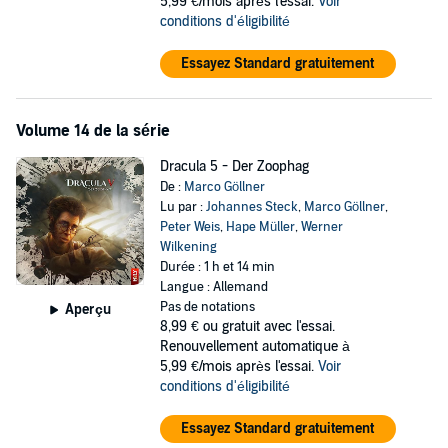
5,99 €/mois après l'essai.
Voir
conditions d'éligibilité
Essayez Standard gratuitement
Volume 14 de la série
Dracula 5 - Der Zoophag
De :
Marco Göllner
Lu par :
Johannes Steck
,
Marco Göllner
,
Peter Weis
,
Hape Müller
,
Werner
Wilkening
Durée : 1 h et 14 min
Langue : Allemand
Pas de notations
Aperçu
8,99 €
ou gratuit avec l'essai.
Renouvellement automatique à
5,99 €/mois après l'essai.
Voir
conditions d'éligibilité
Essayez Standard gratuitement