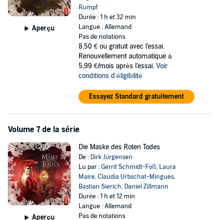
Rumpf
Durée : 1 h et 32 min
Langue : Allemand
Aperçu
Pas de notations
8,50 €
ou gratuit avec l'essai.
Renouvellement automatique à
5,99 €/mois après l'essai.
Voir
conditions d'éligibilité
Essayez Standard gratuitement
Volume 7 de la série
Die Maske des Roten Todes
De :
Dirk Jürgensen
Lu par :
Gerrit Schmidt-Foß
,
Laura
Maire
,
Claudia Urbschat-Mingues
,
Bastian Sierich
,
Daniel Zillmann
Durée : 1 h et 12 min
Langue : Allemand
Pas de notations
Aperçu