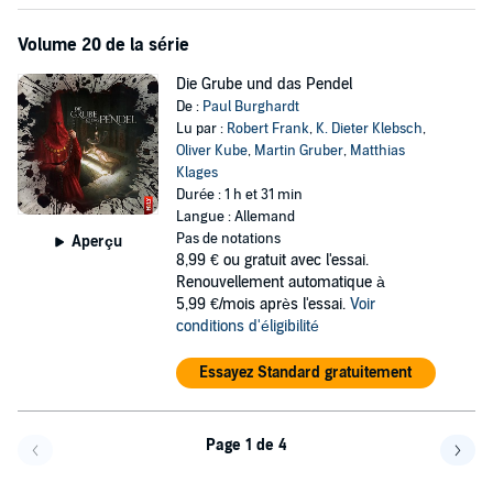
Volume 20 de la série
Die Grube und das Pendel
De :
Paul Burghardt
Lu par :
Robert Frank
,
K. Dieter Klebsch
,
Oliver Kube
,
Martin Gruber
,
Matthias
Klages
Durée : 1 h et 31 min
Langue : Allemand
Pas de notations
Aperçu
8,99 €
ou gratuit avec l'essai.
Renouvellement automatique à
5,99 €/mois après l'essai.
Voir
conditions d'éligibilité
Essayez Standard gratuitement
Page 1 de 4
Page précédente
Page 