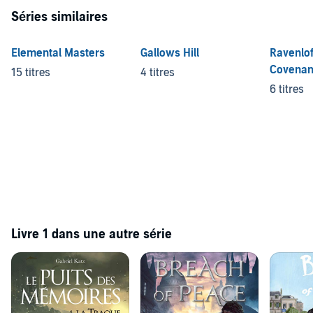
Séries similaires
Elemental Masters
Gallows Hill
Ravenlof
Covenan
15 titres
4 titres
6 titres
Livre 1 dans une autre série