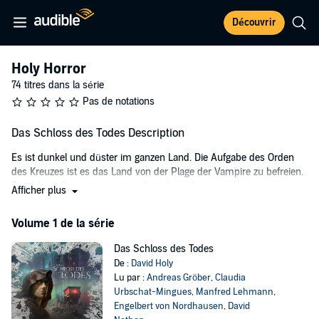
Découvrir
Holy Horror
74 titres dans la série
Pas de notations
Das Schloss des Todes Description
Es ist dunkel und düster im ganzen Land. Die Aufgabe des Orden
des Kreuzes ist es das Land von der Plage der Vampire zu befreien.
Eine kleine Gruppe ist in einer Kutsche unterwegs zu einem
Afficher plus
Routineauftrag. Der Name „Schloss des Todes“ ist hierbei nicht nur
gleichzeitig der Ort des Geschehens, sondern auch Programm. Das
Volume 1 de la série
Schloss wird heimgesucht und so versuchen die Gefährten das
Mysterium des Schlosses zu lösen!
Das Schloss des Todes
De :
David Holy
©2018 Holysoft GmbH (P)2018 Holysoft GmbH
Lu par :
Andreas Gröber
,
Claudia
Urbschat-Mingues
,
Manfred Lehmann
,
Engelbert von Nordhausen
,
David