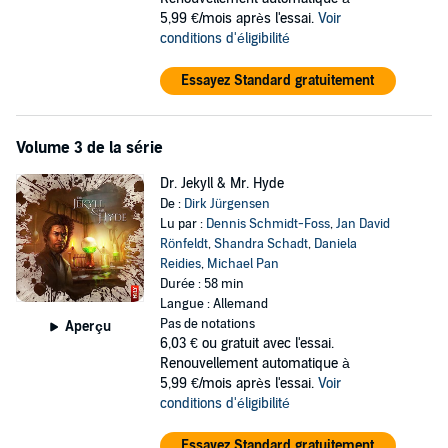
5,99 €/mois après l'essai.
Voir
conditions d'éligibilité
Essayez Standard gratuitement
Volume 3 de la série
Dr. Jekyll & Mr. Hyde
De :
Dirk Jürgensen
Lu par :
Dennis Schmidt-Foss
,
Jan David
Rönfeldt
,
Shandra Schadt
,
Daniela
Reidies
,
Michael Pan
Durée : 58 min
Langue : Allemand
Pas de notations
Aperçu
6,03 €
ou gratuit avec l'essai.
Renouvellement automatique à
5,99 €/mois après l'essai.
Voir
conditions d'éligibilité
Essayez Standard gratuitement