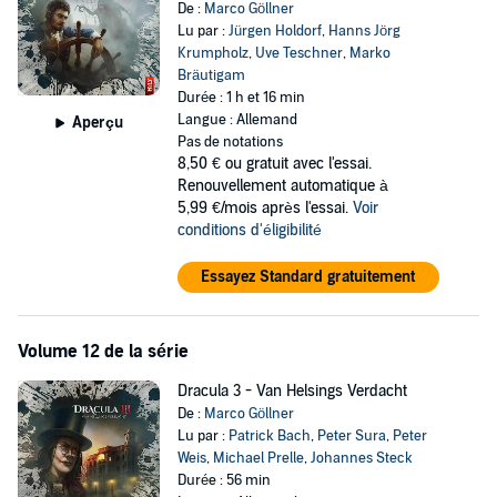
De :
Marco Göllner
Lu par :
Jürgen Holdorf
,
Hanns Jörg
Krumpholz
,
Uve Teschner
,
Marko
Bräutigam
Durée : 1 h et 16 min
Langue : Allemand
Aperçu
Pas de notations
8,50 €
ou gratuit avec l'essai.
Renouvellement automatique à
5,99 €/mois après l'essai.
Voir
conditions d'éligibilité
Essayez Standard gratuitement
Volume 12 de la série
Dracula 3 - Van Helsings Verdacht
De :
Marco Göllner
Lu par :
Patrick Bach
,
Peter Sura
,
Peter
Weis
,
Michael Prelle
,
Johannes Steck
Durée : 56 min