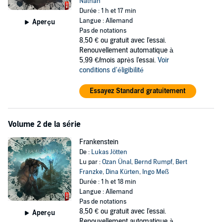
Nathan
Durée : 1 h et 17 min
Langue : Allemand
Aperçu
Pas de notations
8,50 €
ou gratuit avec l'essai.
Renouvellement automatique à
5,99 €/mois après l'essai.
Voir
conditions d'éligibilité
Essayez Standard gratuitement
Volume 2 de la série
Frankenstein
De :
Lukas Jötten
Lu par :
Ozan Ünal
,
Bernd Rumpf
,
Bert
Franzke
,
Dina Kürten
,
Ingo Meß
Durée : 1 h et 18 min
Langue : Allemand
Pas de notations
8,50 €
ou gratuit avec l'essai.
Aperçu
Renouvellement automatique à