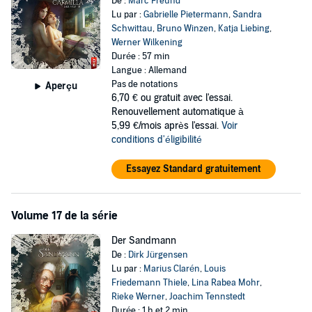
De :
Marc Freund
Lu par :
Gabrielle Pietermann
,
Sandra
Schwittau
,
Bruno Winzen
,
Katja Liebing
,
Werner Wilkening
Durée : 57 min
Langue : Allemand
Pas de notations
Aperçu
6,70 €
ou gratuit avec l'essai.
Renouvellement automatique à
5,99 €/mois après l'essai.
Voir
conditions d'éligibilité
Essayez Standard gratuitement
Volume 17 de la série
Der Sandmann
De :
Dirk Jürgensen
Lu par :
Marius Clarén
,
Louis
Friedemann Thiele
,
Lina Rabea Mohr
,
Rieke Werner
,
Joachim Tennstedt
Durée : 1 h et 2 min