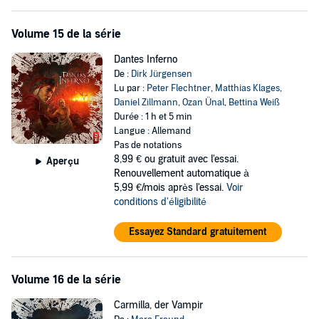
Volume 15 de la série
Dantes Inferno
De :
Dirk Jürgensen
Lu par :
Peter Flechtner
,
Matthias Klages
,
Daniel Zillmann
,
Ozan Ünal
,
Bettina Weiß
Durée : 1 h et 5 min
Langue : Allemand
Pas de notations
8,99 €
ou gratuit avec l'essai.
Aperçu
Renouvellement automatique à
5,99 €/mois après l'essai.
Voir
conditions d'éligibilité
Essayez Standard gratuitement
Volume 16 de la série
Carmilla, der Vampir