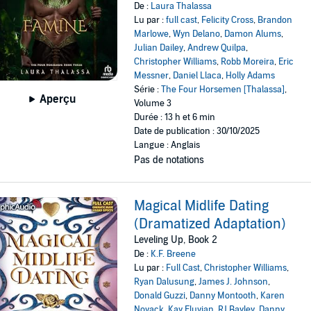
De :
Laura Thalassa
Lu par :
full cast
,
Felicity Cross
,
Brandon
Marlowe
,
Wyn Delano
,
Damon Alums
,
Julian Dailey
,
Andrew Quilpa
,
Christopher Williams
,
Robb Moreira
,
Eric
Messner
,
Daniel Llaca
,
Holly Adams
Série :
The Four Horsemen [Thalassa]
,
Aperçu
Volume 3
Durée : 13 h et 6 min
Date de publication : 30/10/2025
Langue : Anglais
Pas de notations
Magical Midlife Dating
(Dramatized Adaptation)
Leveling Up, Book 2
De :
K.F. Breene
Lu par :
Full Cast
,
Christopher Williams
,
Ryan Dalusung
,
James J. Johnson
,
Donald Guzzi
,
Danny Montooth
,
Karen
Novack
,
Kay Eluvian
,
RJ Bayley
,
Danny