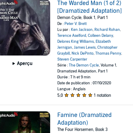
The Warded Man (1 of 2)
[Dramatized Adaptation]
Demon Cycle, Book 1, Part 1
De :
Peter V. Brett
Lu par :
Ken Jackson
,
Richard Rohan
,
Terence Aselford
,
Colleen Delany
,
Delores King Williams
,
Elizabeth
Jernigan
,
James Lewis
,
Christopher
Graybill
,
Nick DePinto
,
Thomas Penny
,
Steven Carpenter
Aperçu
Série :
The Demon Cycle
, Volume 1,
Dramatized Adaptation, Part 1
Durée : 7 h et 9 min
Date de publication : 07/10/2020
Langue : Anglais
5,0
1 notation
Famine (Dramatized
Adaptation)
The Four Horsemen, Book 3