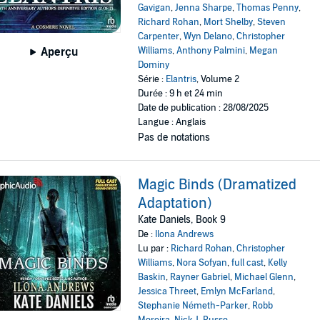
Gavigan
,
Jenna Sharpe
,
Thomas Penny
,
Richard Rohan
,
Mort Shelby
,
Steven
Carpenter
,
Wyn Delano
,
Christopher
Williams
,
Anthony Palmini
,
Megan
Aperçu
Dominy
Série :
Elantris
, Volume 2
Durée : 9 h et 24 min
Date de publication : 28/08/2025
Langue : Anglais
Pas de notations
Magic Binds (Dramatized
Adaptation)
Kate Daniels, Book 9
De :
Ilona Andrews
Lu par :
Richard Rohan
,
Christopher
Williams
,
Nora Sofyan
,
full cast
,
Kelly
Baskin
,
Rayner Gabriel
,
Michael Glenn
,
Jessica Threet
,
Emlyn McFarland
,
Stephanie Németh-Parker
,
Robb