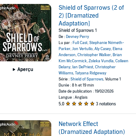
Shield of Sparrows (2 of
2) [Dramatized
Adaptation]
Shield of Sparrows 1
De :
Devney Perry
Lu par :
Full Cast
,
Stephanie Németh-
Parker
,
Jon Vertullo
,
Aly Casey
,
Elena
Anderson
,
Christopher Walker
,
Brian
Kim McCormick
,
Zoleka Vundla
,
Colleen
Delany
,
Ian DePriest
,
Christopher
Aperçu
Williams
,
Tatyana Ridgeway
Série :
Shield of Sparrows
, Volume 1
Durée : 8 h et 19 min
Date de publication : 19/02/2026
Langue : Anglais
5,0
3 notations
Network Effect
(Dramatized Adaptation)