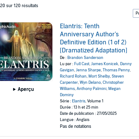
 20 sur 120 résultats
Elantris: Tenth
Anniversary Author's
Definitive Edition (1 of 2)
[Dramatized Adaptation]
De :
Brandon Sanderson
Lu par :
Full Cast
,
James Konicek
,
Danny
Gavigan
,
Jenna Sharpe
,
Thomas Penny
,
Richard Rohan
,
Mort Shelby
,
Steven
Carpenter
,
Wyn Delano
,
Christopher
Williams
,
Anthony Palmini
,
Megan
Aperçu
Dominy
Série :
Elantris
, Volume 1
Durée : 13 h et 25 min
Date de publication : 27/05/2025
Langue : Anglais
Pas de notations