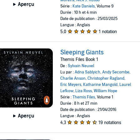
Moreira
,
Nick J. Russo
Aperçu
Série :
Kate Daniels
, Volume 9
Durée : 10 h et 4 min
Date de publication : 25/03/2025
Langue : Anglais
5,0
1 notation
Sleeping Giants
Themis Files Book 1
De :
Sylvain Neuvel
Lu par :
Adna Sablyich
,
Andy Secombe
,
Charlie Anson
,
Christopher Ragland
,
Eric Meyers
,
Katharine Mangold
,
Laurel
Lefkow
,
Liza Ross
,
William Hope
Série :
Themis Files
, Volume 1
Durée : 8 h et 27 min
Date de publication : 21/04/2016
Aperçu
Langue : Anglais
4,3
19 notations