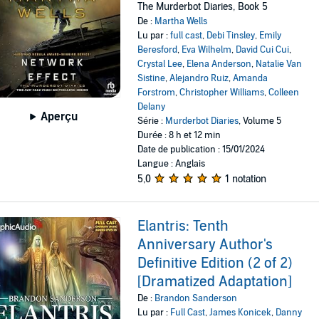
The Murderbot Diaries, Book 5
De :
Martha Wells
Lu par :
full cast
,
Debi Tinsley
,
Emily
Beresford
,
Eva Wilhelm
,
David Cui Cui
,
Crystal Lee
,
Elena Anderson
,
Natalie Van
Sistine
,
Alejandro Ruiz
,
Amanda
Forstrom
,
Christopher Williams
,
Colleen
Delany
Aperçu
Série :
Murderbot Diaries
, Volume 5
Durée : 8 h et 12 min
Date de publication : 15/01/2024
Langue : Anglais
5,0
1 notation
Elantris: Tenth
Anniversary Author's
Definitive Edition (2 of 2)
[Dramatized Adaptation]
De :
Brandon Sanderson
Lu par :
Full Cast
,
James Konicek
,
Danny