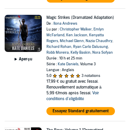
Magic Strikes (Dramatized Adaptation)
De :
Ilona Andrews
Lu par :
Christopher Walker
,
Emlyn
McFarland
,
Ken Jackson
,
Kenyatta
Rogers
,
Michael Glenn
,
Nazia Chaudhry
,
Richard Rohan
,
Ryan Carlo Dalusung
,
Robb Moreira
,
Kelly Baskin
,
Nora Sofyan
Durée : 10 h et 25 min
Aperçu
Série :
Kate Daniels
, Volume 3
Langue : Anglais
5,0
3 notations
17,99 €
ou gratuit avec l'essai.
Renouvellement automatique à
5,99 €/mois après l'essai.
Voir
conditions d'éligibilité
Essayez Standard gratuitement