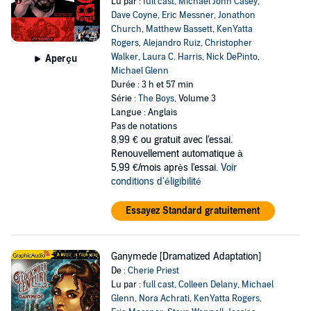
Lu par :
full cast
,
Michael John Casey
,
Dave Coyne
,
Eric Messner
,
Jonathon
Church
,
Matthew Bassett
,
KenYatta
Rogers
,
Alejandro Ruiz
,
Christopher
Walker
,
Laura C. Harris
,
Nick DePinto
,
Aperçu
Michael Glenn
Durée : 3 h et 57 min
Série :
The Boys
, Volume 3
Langue : Anglais
Pas de notations
8,99 €
ou gratuit avec l'essai.
Renouvellement automatique à
5,99 €/mois après l'essai.
Voir
conditions d'éligibilité
Essayez Standard gratuitement
Ganymede [Dramatized Adaptation]
De :
Cherie Priest
Lu par :
full cast
,
Colleen Delany
,
Michael
Glenn
,
Nora Achrati
,
KenYatta Rogers
,