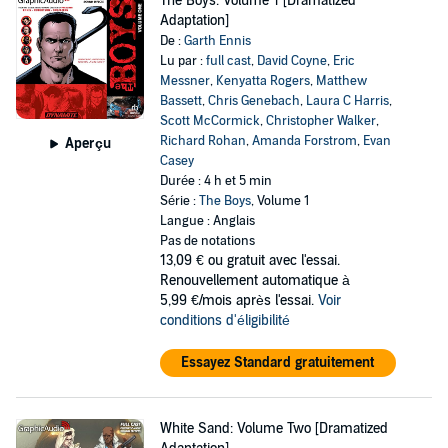
The Boys: Volume 1 [Dramatized
Adaptation]
De :
Garth Ennis
Lu par :
full cast
,
David Coyne
,
Eric
Messner
,
Kenyatta Rogers
,
Matthew
Bassett
,
Chris Genebach
,
Laura C Harris
,
Scott McCormick
,
Christopher Walker
,
Richard Rohan
,
Amanda Forstrom
,
Evan
Aperçu
Casey
Durée : 4 h et 5 min
Série :
The Boys
, Volume 1
Langue : Anglais
Pas de notations
13,09 €
ou gratuit avec l'essai.
Renouvellement automatique à
5,99 €/mois après l'essai.
Voir
conditions d'éligibilité
Essayez Standard gratuitement
White Sand: Volume Two [Dramatized