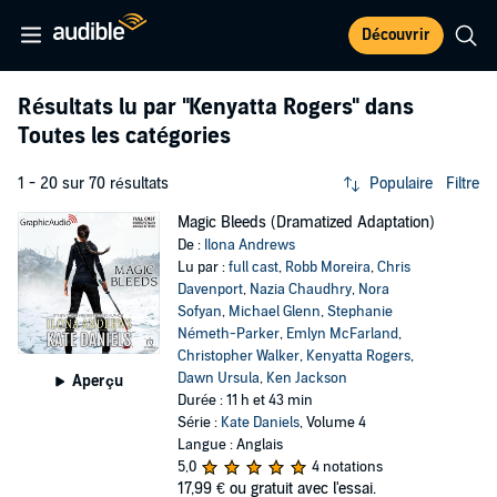
Découvrir
Résultats lu par
"Kenyatta Rogers"
dans
Toutes les catégories
1 - 20 sur 70 résultats
Populaire
Filtre
Magic Bleeds (Dramatized Adaptation)
De :
Ilona Andrews
Lu par :
full cast
,
Robb Moreira
,
Chris
Davenport
,
Nazia Chaudhry
,
Nora
Sofyan
,
Michael Glenn
,
Stephanie
Németh-Parker
,
Emlyn McFarland
,
Christopher Walker
,
Kenyatta Rogers
,
Dawn Ursula
,
Ken Jackson
Aperçu
Durée : 11 h et 43 min
Série :
Kate Daniels
, Volume 4
Langue : Anglais
5,0
4 notations
17,99 €
ou gratuit avec l'essai.