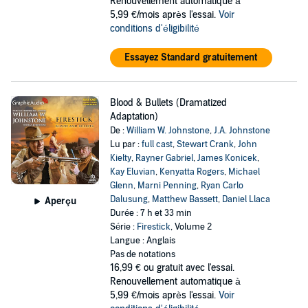
Renouvellement automatique à
5,99 €/mois après l'essai.
Voir
conditions d'éligibilité
Essayez Standard gratuitement
Blood & Bullets (Dramatized
Adaptation)
De :
William W. Johnstone
,
J.A. Johnstone
Lu par :
full cast
,
Stewart Crank
,
John
Kielty
,
Rayner Gabriel
,
James Konicek
,
Kay Eluvian
,
Kenyatta Rogers
,
Michael
Glenn
,
Marni Penning
,
Ryan Carlo
Dalusung
,
Matthew Bassett
,
Daniel Llaca
Aperçu
Durée : 7 h et 33 min
Série :
Firestick
, Volume 2
Langue : Anglais
Pas de notations
16,99 €
ou gratuit avec l'essai.
Renouvellement automatique à
5,99 €/mois après l'essai.
Voir