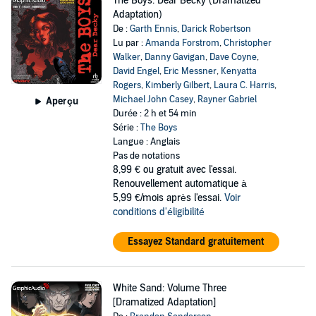
The Boys: Dear Becky (Dramatized
Adaptation)
De :
Garth Ennis
,
Darick Robertson
Lu par :
Amanda Forstrom
,
Christopher
Walker
,
Danny Gavigan
,
Dave Coyne
,
David Engel
,
Eric Messner
,
Kenyatta
Rogers
,
Kimberly Gilbert
,
Laura C. Harris
,
Michael John Casey
,
Rayner Gabriel
Aperçu
Durée : 2 h et 54 min
Série :
The Boys
Langue : Anglais
Pas de notations
8,99 €
ou gratuit avec l'essai.
Renouvellement automatique à
5,99 €/mois après l'essai.
Voir
conditions d'éligibilité
Essayez Standard gratuitement
White Sand: Volume Three
[Dramatized Adaptation]