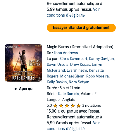
Renouvellement automatique à
5,99 €/mois après l'essai.
Voir
conditions d'éligibilité
Essayez Standard gratuitement
Magic Burns (Dramatized Adaptation)
De :
Ilona Andrews
Lu par :
Chris Davenport
,
Danny Gavigan
,
Dawn Ursula
,
Drew Kopas
,
Emlyn
McFarland
,
Eva Wilhelm
,
Kenyatta
Rogers
,
Michael Glenn
,
Robb Moreira
,
Kelly Baskin
,
Nora Sofyan
Durée : 8 h et 11 min
Aperçu
Série :
Kate Daniels
, Volume 2
Langue : Anglais
5,0
3 notations
15,00 €
ou gratuit avec l'essai.
Renouvellement automatique à
5,99 €/mois après l'essai.
Voir
conditions d'éligibilité