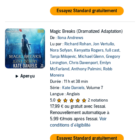
Essayez Standard gratuitement
Magic Breaks (Dramatized Adaptation)
De :
Ilona Andrews
Lu par :
Richard Rohan
,
Jon Vertullo
,
Nora Sofyan
,
Kenyatta Rogers
,
full cast
,
Tanja Milojevic
,
Michael Glenn
,
Gregory
Linington
,
Chris Davenport
,
Emlyn
McFarland
,
Anthony Palmini
,
Robb
Moreira
Aperçu
Durée : 11 h et 38 min
Série :
Kate Daniels
, Volume 7
Langue : Anglais
5,0
2 notations
17,99 €
ou gratuit avec l'essai.
Renouvellement automatique à
5,99 €/mois après l'essai.
Voir
conditions d'éligibilité
Essayez Standard gratuitement