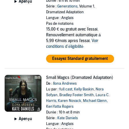
Durée : 6 h et 10 min
Aperçu
Série :
Generations
, Volume 1,
Dramatized Adaptation
Langue : Anglais
Pas de notations
15,00 €
ou gratuit avec l'essai.
Renouvellement automatique à
5,99 €/mois après l'essai.
Voir
conditions d'éligibilité
Essayez Standard gratuitement
Small Magics (Dramatized Adaptation)
De :
Ilona Andrews
Lu par :
full cast
,
Kelly Baskin
,
Nora
Sofyan
,
Bradley Foster Smith
,
Laura C.
Harris
,
Karen Novack
,
Michael Glenn
,
KenYatta Rogers
Durée : 10 h et 8 min
Série :
Kate Daniels
Aperçu
Langue : Anglais