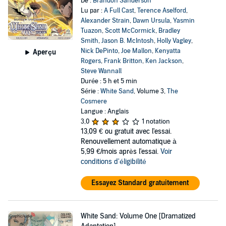
De :
Brandon Sanderson
Lu par :
A Full Cast
,
Terence Aselford
,
Alexander Strain
,
Dawn Ursula
,
Yasmin
Tuazon
,
Scott McCormick
,
Bradley
Smith
,
Jason B. McIntosh
,
Holly Vagley
,
Nick DePinto
,
Joe Mallon
,
Kenyatta
Aperçu
Rogers
,
Frank Britton
,
Ken Jackson
,
Steve Wannall
Durée : 5 h et 5 min
Série :
White Sand
, Volume 3,
The
Cosmere
Langue : Anglais
3,0
1 notation
13,09 €
ou gratuit avec l'essai.
Renouvellement automatique à
5,99 €/mois après l'essai.
Voir
conditions d'éligibilité
Essayez Standard gratuitement
White Sand: Volume One [Dramatized