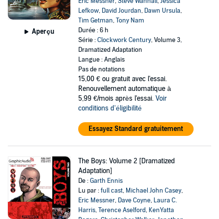
Eric Messner
,
Steve Wannall
,
Jessica
Lefkow
,
David Jourdan
,
Dawn Ursula
,
Tim Getman
,
Tony Nam
Durée : 6 h
Aperçu
Série :
Clockwork Century
, Volume 3,
Dramatized Adaptation
Langue : Anglais
Pas de notations
15,00 €
ou gratuit avec l'essai.
Renouvellement automatique à
5,99 €/mois après l'essai.
Voir
conditions d'éligibilité
Essayez Standard gratuitement
The Boys: Volume 2 [Dramatized
Adaptation]
De :
Garth Ennis
Lu par :
full cast
,
Michael John Casey
,
Eric Messner
,
Dave Coyne
,
Laura C.
Harris
,
Terence Aselford
,
KenYatta