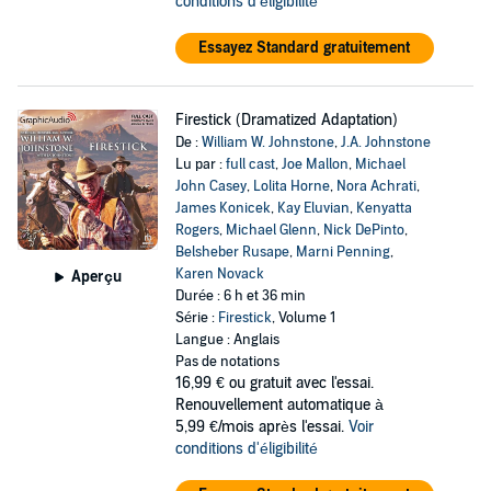
conditions d'éligibilité
Essayez Standard gratuitement
Firestick (Dramatized Adaptation)
De :
William W. Johnstone
,
J.A. Johnstone
Lu par :
full cast
,
Joe Mallon
,
Michael
John Casey
,
Lolita Horne
,
Nora Achrati
,
James Konicek
,
Kay Eluvian
,
Kenyatta
Rogers
,
Michael Glenn
,
Nick DePinto
,
Belsheber Rusape
,
Marni Penning
,
Karen Novack
Aperçu
Durée : 6 h et 36 min
Série :
Firestick
, Volume 1
Langue : Anglais
Pas de notations
16,99 €
ou gratuit avec l'essai.
Renouvellement automatique à
5,99 €/mois après l'essai.
Voir
conditions d'éligibilité