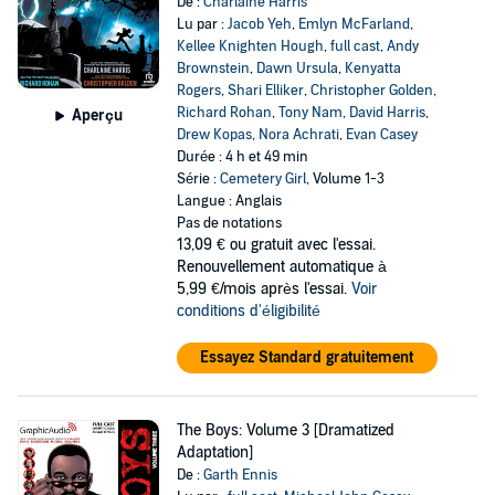
De :
Charlaine Harris
Lu par :
Jacob Yeh
,
Emlyn McFarland
,
Kellee Knighten Hough
,
full cast
,
Andy
Brownstein
,
Dawn Ursula
,
Kenyatta
Rogers
,
Shari Elliker
,
Christopher Golden
,
Richard Rohan
,
Tony Nam
,
David Harris
,
Aperçu
Drew Kopas
,
Nora Achrati
,
Evan Casey
Durée : 4 h et 49 min
Série :
Cemetery Girl
, Volume 1-3
Langue : Anglais
Pas de notations
13,09 €
ou gratuit avec l'essai.
Renouvellement automatique à
5,99 €/mois après l'essai.
Voir
conditions d'éligibilité
Essayez Standard gratuitement
The Boys: Volume 3 [Dramatized
Adaptation]
De :
Garth Ennis