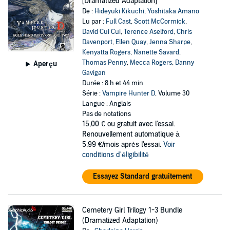
[Dramatized Adaptation]
De :
Hideyuki Kikuchi
,
Yoshitaka Amano
Lu par :
Full Cast
,
Scott McCormick
,
David Cui Cui
,
Terence Aselford
,
Chris
Davenport
,
Ellen Quay
,
Jenna Sharpe
,
Kenyatta Rogers
,
Nanette Savard
,
Thomas Penny
,
Mecca Rogers
,
Danny
Aperçu
Gavigan
Durée : 8 h et 44 min
Série :
Vampire Hunter D
, Volume 30
Langue : Anglais
Pas de notations
15,00 €
ou gratuit avec l'essai.
Renouvellement automatique à
5,99 €/mois après l'essai.
Voir
conditions d'éligibilité
Essayez Standard gratuitement
Cemetery Girl Trilogy 1-3 Bundle
(Dramatized Adaptation)