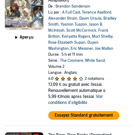
Adaptation]
De :
Brandon Sanderson
Lu par :
A Full Cast
,
Terence Aselford
,
Alexander Strain
,
Dawn Ursula
,
Bradley
Smith
,
Yasmin Tuazon
,
Jason B.
McIntosh
,
Scott McCormick
,
Frank
Britton
,
Kenyatta Rogers
,
Mort Shelby
,
Aperçu
Rose Elizabeth Supan
,
Duyen
Washington
,
Eric Messner
,
Joe Mallon
Durée : 5 h et 11 min
Série :
The Cosmere
,
White Sand
,
Volume 2
Langue : Anglais
4,0
2 notations
13,09 €
ou gratuit avec l'essai.
Renouvellement automatique à
5,99 €/mois après l'essai.
Voir
conditions d'éligibilité
Essayez Standard gratuitement