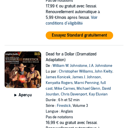
Pas de notations
17,99 €
ou gratuit avec l'essai.
Renouvellement automatique à
5,99 €/mois après l'essai.
Voir
conditions d'éligibilité
Essayez Standard gratuitement
Dead for a Dollar (Dramatized
Adaptation)
De :
William W. Johnstone
,
J.A. Johnstone
Lu par :
Christopher Williams
,
John Kielty
,
James Konicek
,
James J. Johnson
,
Kenyatta Rogers
,
Marni Penning
,
full
cast
,
Mike Carnes
,
Michael Glenn
,
David
Jourdan
,
Chris Davenport
,
Kay Eluvian
Aperçu
Durée : 6 h et 52 min
Série :
Firestick
, Volume 3
Langue : Anglais
Pas de notations
16,99 €
ou gratuit avec l'essai.