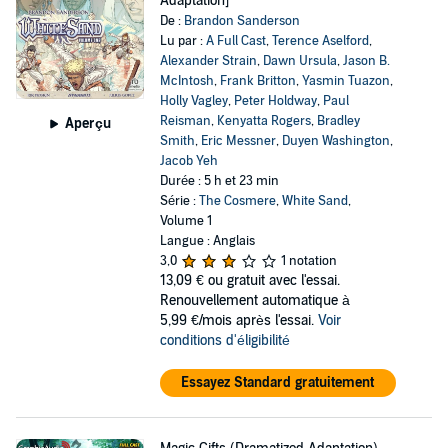
Adaptation]
De :
Brandon Sanderson
Lu par :
A Full Cast
,
Terence Aselford
,
Alexander Strain
,
Dawn Ursula
,
Jason B.
McIntosh
,
Frank Britton
,
Yasmin Tuazon
,
Holly Vagley
,
Peter Holdway
,
Paul
Reisman
,
Kenyatta Rogers
,
Bradley
Aperçu
Smith
,
Eric Messner
,
Duyen Washington
,
Jacob Yeh
Durée : 5 h et 23 min
Série :
The Cosmere
,
White Sand
,
Volume 1
Langue : Anglais
3,0
1 notation
13,09 €
ou gratuit avec l'essai.
Renouvellement automatique à
5,99 €/mois après l'essai.
Voir
conditions d'éligibilité
Essayez Standard gratuitement