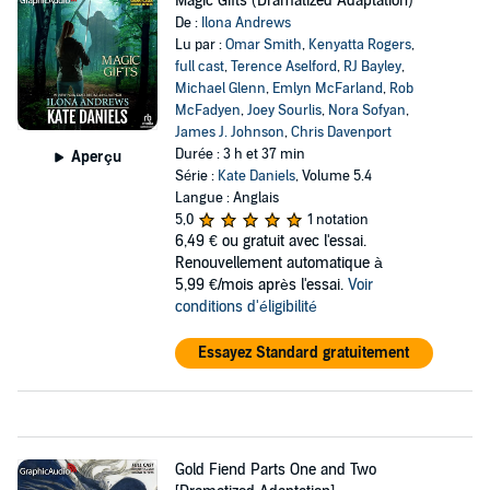
Magic Gifts (Dramatized Adaptation)
De :
Ilona Andrews
Lu par :
Omar Smith
,
Kenyatta Rogers
,
full cast
,
Terence Aselford
,
RJ Bayley
,
Michael Glenn
,
Emlyn McFarland
,
Rob
McFadyen
,
Joey Sourlis
,
Nora Sofyan
,
James J. Johnson
,
Chris Davenport
Durée : 3 h et 37 min
Aperçu
Série :
Kate Daniels
, Volume 5.4
Langue : Anglais
5,0
1 notation
6,49 €
ou gratuit avec l'essai.
Renouvellement automatique à
5,99 €/mois après l'essai.
Voir
conditions d'éligibilité
Essayez Standard gratuitement
Gold Fiend Parts One and Two