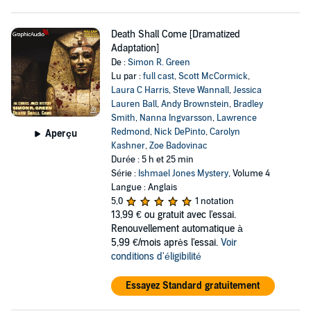
Death Shall Come [Dramatized
Adaptation]
De :
Simon R. Green
Lu par :
full cast
,
Scott McCormick
,
Laura C Harris
,
Steve Wannall
,
Jessica
Lauren Ball
,
Andy Brownstein
,
Bradley
Smith
,
Nanna Ingvarsson
,
Lawrence
Redmond
,
Nick DePinto
,
Carolyn
Aperçu
Kashner
,
Zoe Badovinac
Durée : 5 h et 25 min
Série :
Ishmael Jones Mystery
, Volume 4
Langue : Anglais
5,0
1 notation
13,99 €
ou gratuit avec l'essai.
Renouvellement automatique à
5,99 €/mois après l'essai.
Voir
conditions d'éligibilité
Essayez Standard gratuitement