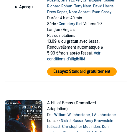
Rogers
,
Shari Elliker
,
Christopher Golden
,
Richard Rohan
,
Tony Nam
,
David Harris
,
Aperçu
Drew Kopas
,
Nora Achrati
,
Evan Casey
Durée : 4 h et 49 min
Série :
Cemetery Girl
, Volume 1-3
Langue : Anglais
Pas de notations
13,09 €
ou gratuit avec l'essai.
Renouvellement automatique à
5,99 €/mois après l'essai.
Voir
conditions d'éligibilité
Essayez Standard gratuitement
A Hill of Beans (Dramatized
Adaptation)
De :
William W. Johnstone
,
J.A. Johnstone
Lu par :
Nick J. Russo
,
Andy Brownstein
,
full cast
,
Christopher McLinden
,
Ken