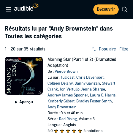
Découvrir
Résultats lu par
"Andy Brownstein"
dans
Toutes les catégories
1 - 20 sur 95 résultats
Populaire
Filtre
Morning Star (Part 1 of 2) (Dramatized
Adaptation)
De :
Pierce Brown
Lu par :
full cast
,
Chris Davenport
,
Colleen Delany
,
Danny Gavigan
,
Stewart
Crank
,
Jon Vertullo
,
Jenna Sharpe
,
Andrew James Spooner
,
Laura C. Harris
,
Kimberly Gilbert
,
Bradley Foster Smith
,
Aperçu
Andy Brownstein
Durée : 9 h et 46 min
Série :
Red Rising
, Volume 3
Langue : Anglais
5,0
5 notations