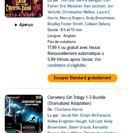
Lu par :
full cast
,
Danny Gavigan
,
Earl
Fisher
,
Eric Messner
,
Ken Jackson
,
Jon
Vertullo
,
Christopher Walker
,
Laura C.
Harris
,
Mecca Rogers
,
Andy Brownstein
,
Bradley Foster Smith
,
Colleen Delany
Aperçu
Durée : 8 h et 13 min
Langue : Anglais
Pas de notations
17,99 €
ou gratuit avec l'essai.
Renouvellement automatique à
5,99 €/mois après l'essai.
Voir
conditions d'éligibilité
Essayez Standard gratuitement
Cemetery Girl Trilogy 1-3 Bundle
(Dramatized Adaptation)
De :
Charlaine Harris
Lu par :
Jacob Yeh
,
Emlyn McFarland
,
Kellee Knighten Hough
,
full cast
,
Andy
Brownstein
,
Dawn Ursula
,
Kenyatta