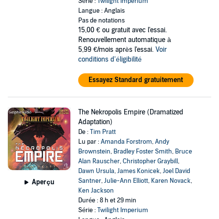
Série :
Twilight Imperium
Langue : Anglais
Pas de notations
15,00 €
ou gratuit avec l'essai.
Renouvellement automatique à
5,99 €/mois après l'essai.
Voir
conditions d'éligibilité
Essayez Standard gratuitement
The Nekropolis Empire (Dramatized
Adaptation)
De :
Tim Pratt
Lu par :
Amanda Forstrom
,
Andy
Brownstein
,
Bradley Foster Smith
,
Bruce
Alan Rauscher
,
Christopher Graybill
,
Dawn Ursula
,
James Konicek
,
Joel David
Santner
,
Julie-Ann Elliott
,
Karen Novack
,
Aperçu
Ken Jackson
Durée : 8 h et 29 min
Série :
Twilight Imperium