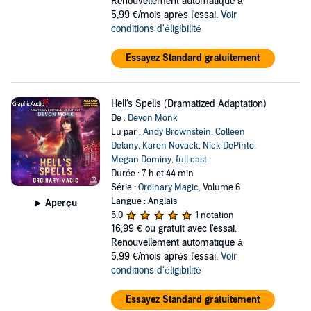
Renouvellement automatique à
5,99 €/mois après l'essai.
Voir
conditions d'éligibilité
Essayez Standard gratuitement
Hell's Spells (Dramatized Adaptation)
De :
Devon Monk
Lu par :
Andy Brownstein
,
Colleen
Delany
,
Karen Novack
,
Nick DePinto
,
Megan Dominy
,
full cast
Durée : 7 h et 44 min
Série :
Ordinary Magic
, Volume 6
Langue : Anglais
Aperçu
5,0
1 notation
16,99 €
ou gratuit avec l'essai.
Renouvellement automatique à
5,99 €/mois après l'essai.
Voir
conditions d'éligibilité
Essayez Standard gratuitement