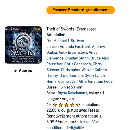
Essayez Standard gratuitement
Theft of Swords [Dramatized
Adaptation]
De :
Michael J. Sullivan
Lu par :
Amanda Forstrom
,
Andrew
Quilpa
,
Andy Brownstein
,
Andy
Clemence
,
Bradley Smith
,
Bruce Alan
Rauscher
,
Chris Genebach
,
Chris
Stinson
,
Christopher Walker
,
Colleen
Aperçu
Delany
,
David Jourdan
,
Dylan Lynch
,
Henry Kramer
,
Jeff Allin
,
Jonathan Feuer
Durée : 16 h et 59 min
Série :
Riyria Revelations
, Volume 1
Langue : Anglais
4,6
5 notations
22,00 €
ou gratuit avec l'essai.
Renouvellement automatique à
5,99 €/mois après l'essai.
Voir
conditions d'éligibilité