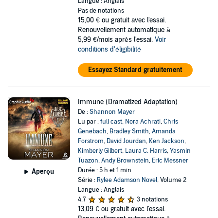
Langue : Anglais
Pas de notations
15,00 €
ou gratuit avec l'essai.
Renouvellement automatique à
5,99 €/mois après l'essai.
Voir
conditions d'éligibilité
Essayez Standard gratuitement
Immune (Dramatized Adaptation)
De :
Shannon Mayer
Lu par :
full cast
,
Nora Achrati
,
Chris
Genebach
,
Bradley Smith
,
Amanda
Forstrom
,
David Jourdan
,
Ken Jackson
,
Kimberly Gilbert
,
Laura C. Harris
,
Yasmin
Tuazon
,
Andy Brownstein
,
Eric Messner
Durée : 5 h et 1 min
Aperçu
Série :
Rylee Adamson Novel
, Volume 2
Langue : Anglais
4,7
3 notations
13,09 €
ou gratuit avec l'essai.