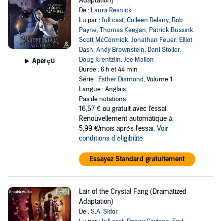
Adaptation]
De :
Laura Resnick
Lu par :
full cast
,
Colleen Delany
,
Bob
Payne
,
Thomas Keegan
,
Patrick Bussink
,
Scott McCormick
,
Jonathan Feuer
,
Elliot
Dash
,
Andy Brownstein
,
Dani Stoller
,
Doug Krentzlin
,
Joe Mallon
Aperçu
Durée : 6 h et 44 min
Série :
Esther Diamond
, Volume 1
Langue : Anglais
Pas de notations
16,57 €
ou gratuit avec l'essai.
Renouvellement automatique à
5,99 €/mois après l'essai.
Voir
conditions d'éligibilité
Essayez Standard gratuitement
Lair of the Crystal Fang (Dramatized
Adaptation)
De :
S.A. Sidor