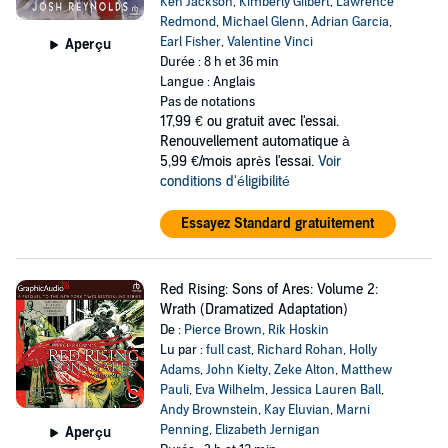
Ken Jackson
,
Kimberly Gilbert
,
Lawrence
Redmond
,
Michael Glenn
,
Adrian Garcia
,
Earl Fisher
,
Valentine Vinci
Aperçu
Durée : 8 h et 36 min
Langue : Anglais
Pas de notations
17,99 €
ou gratuit avec l'essai.
Renouvellement automatique à
5,99 €/mois après l'essai.
Voir
conditions d'éligibilité
Essayez Standard gratuitement
Red Rising: Sons of Ares: Volume 2:
Wrath (Dramatized Adaptation)
De :
Pierce Brown
,
Rik Hoskin
Lu par :
full cast
,
Richard Rohan
,
Holly
Adams
,
John Kielty
,
Zeke Alton
,
Matthew
Pauli
,
Eva Wilhelm
,
Jessica Lauren Ball
,
Andy Brownstein
,
Kay Eluvian
,
Marni
Penning
,
Elizabeth Jernigan
Aperçu