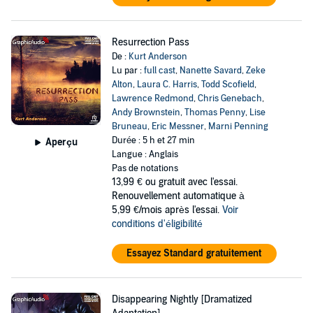
Resurrection Pass
De :
Kurt Anderson
Lu par :
full cast
,
Nanette Savard
,
Zeke
Alton
,
Laura C. Harris
,
Todd Scofield
,
Lawrence Redmond
,
Chris Genebach
,
Andy Brownstein
,
Thomas Penny
,
Lise
Bruneau
,
Eric Messner
,
Marni Penning
Durée : 5 h et 27 min
Aperçu
Langue : Anglais
Pas de notations
13,99 €
ou gratuit avec l'essai.
Renouvellement automatique à
5,99 €/mois après l'essai.
Voir
conditions d'éligibilité
Essayez Standard gratuitement
Disappearing Nightly [Dramatized