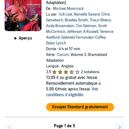
Adaptation]
De :
Michael Moorcock
Lu par :
full cast
,
Nanette Savard
,
Chris
Genebach
,
Bradley Smith
,
Tracy Olivera
,
Andy Brownstein
,
Tim Getman
,
Scott
McCormick
,
Jefferson A Russell
,
Terence
Aselford
,
Gabriela Fernandez-Coffey
,
Aperçu
Dylan Lynch
Durée : 4 h et 57 min
Série :
Corum
, Volume 3, Dramatized
Adaptation
Langue : Anglais
3,5
2 notations
13,09 €
ou gratuit avec l'essai.
Renouvellement automatique à
5,99 €/mois après l'essai.
Voir
conditions d'éligibilité
Essayez Standard gratuitement
Page 1 de 5