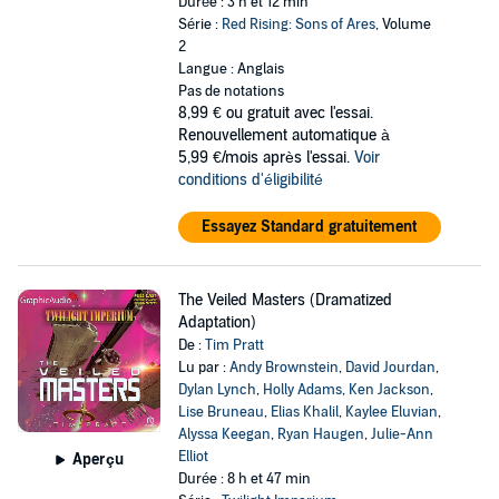
Durée : 3 h et 12 min
Série :
Red Rising: Sons of Ares
, Volume
2
Langue : Anglais
Pas de notations
8,99 €
ou gratuit avec l'essai.
Renouvellement automatique à
5,99 €/mois après l'essai.
Voir
conditions d'éligibilité
Essayez Standard gratuitement
The Veiled Masters (Dramatized
Adaptation)
De :
Tim Pratt
Lu par :
Andy Brownstein
,
David Jourdan
,
Dylan Lynch
,
Holly Adams
,
Ken Jackson
,
Lise Bruneau
,
Elias Khalil
,
Kaylee Eluvian
,
Alyssa Keegan
,
Ryan Haugen
,
Julie-Ann
Elliot
Aperçu
Durée : 8 h et 47 min