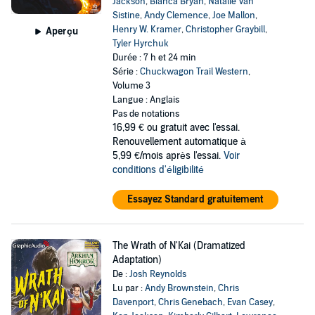
Jackson
,
Bianca Bryan
,
Natalie Van
Sistine
,
Andy Clemence
,
Joe Mallon
,
Henry W. Kramer
,
Christopher Graybill
,
Aperçu
Tyler Hyrchuk
Durée : 7 h et 24 min
Série :
Chuckwagon Trail Western
,
Volume 3
Langue : Anglais
Pas de notations
16,99 €
ou gratuit avec l'essai.
Renouvellement automatique à
5,99 €/mois après l'essai.
Voir
conditions d'éligibilité
Essayez Standard gratuitement
The Wrath of N'Kai (Dramatized
Adaptation)
De :
Josh Reynolds
Lu par :
Andy Brownstein
,
Chris
Davenport
,
Chris Genebach
,
Evan Casey
,