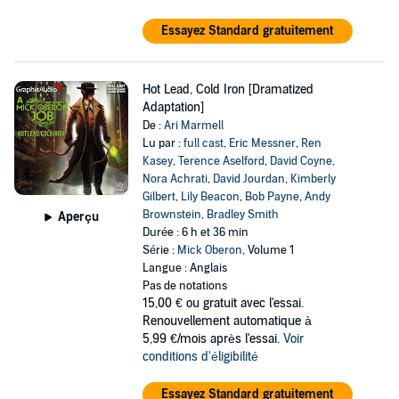
Essayez Standard gratuitement
Hot Lead, Cold Iron [Dramatized
Adaptation]
De :
Ari Marmell
Lu par :
full cast
,
Eric Messner
,
Ren
Kasey
,
Terence Aselford
,
David Coyne
,
Nora Achrati
,
David Jourdan
,
Kimberly
Gilbert
,
Lily Beacon
,
Bob Payne
,
Andy
Brownstein
,
Bradley Smith
Aperçu
Durée : 6 h et 36 min
Série :
Mick Oberon
, Volume 1
Langue : Anglais
Pas de notations
15,00 €
ou gratuit avec l'essai.
Renouvellement automatique à
5,99 €/mois après l'essai.
Voir
conditions d'éligibilité
Essayez Standard gratuitement