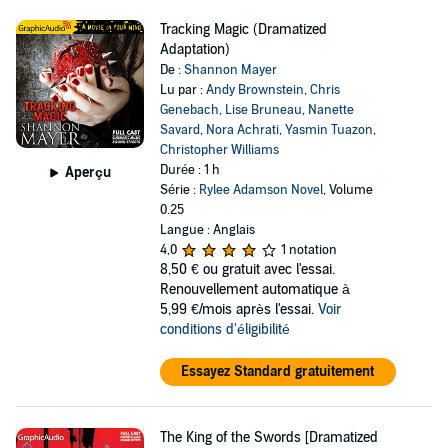
Tracking Magic (Dramatized
Adaptation)
De :
Shannon Mayer
Lu par :
Andy Brownstein
,
Chris
Genebach
,
Lise Bruneau
,
Nanette
Savard
,
Nora Achrati
,
Yasmin Tuazon
,
Christopher Williams
Durée : 1 h
Aperçu
Série :
Rylee Adamson Novel
, Volume
0.25
Langue : Anglais
4,0
1 notation
8,50 €
ou gratuit avec l'essai.
Renouvellement automatique à
5,99 €/mois après l'essai.
Voir
conditions d'éligibilité
Essayez Standard gratuitement
The King of the Swords [Dramatized