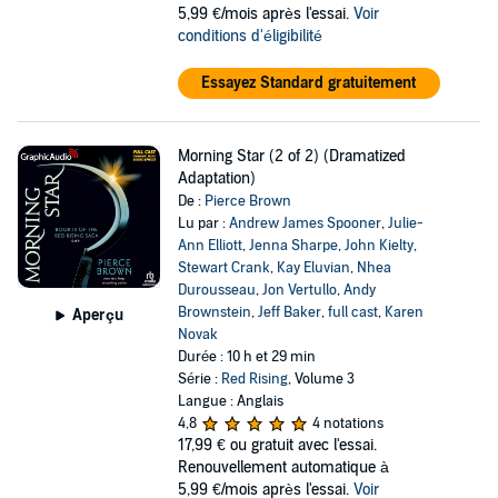
5,99 €/mois après l'essai.
Voir
conditions d'éligibilité
Essayez Standard gratuitement
Morning Star (2 of 2) (Dramatized
Adaptation)
De :
Pierce Brown
Lu par :
Andrew James Spooner
,
Julie-
Ann Elliott
,
Jenna Sharpe
,
John Kielty
,
Stewart Crank
,
Kay Eluvian
,
Nhea
Durousseau
,
Jon Vertullo
,
Andy
Brownstein
,
Jeff Baker
,
full cast
,
Karen
Aperçu
Novak
Durée : 10 h et 29 min
Série :
Red Rising
, Volume 3
Langue : Anglais
4,8
4 notations
17,99 €
ou gratuit avec l'essai.
Renouvellement automatique à
5,99 €/mois après l'essai.
Voir