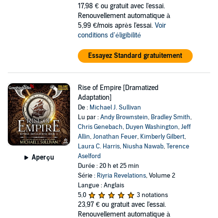
17,98 €
ou gratuit avec l'essai.
Renouvellement automatique à
5,99 €/mois après l'essai.
Voir
conditions d'éligibilité
Essayez Standard gratuitement
Rise of Empire [Dramatized
Adaptation]
De :
Michael J. Sullivan
Lu par :
Andy Brownstein
,
Bradley Smith
,
Chris Genebach
,
Duyen Washington
,
Jeff
Allin
,
Jonathan Feuer
,
Kimberly Gilbert
,
Laura C. Harris
,
Niusha Nawab
,
Terence
Aselford
Aperçu
Durée : 20 h et 25 min
Série :
Riyria Revelations
, Volume 2
Langue : Anglais
5,0
3 notations
23,97 €
ou gratuit avec l'essai.
Renouvellement automatique à