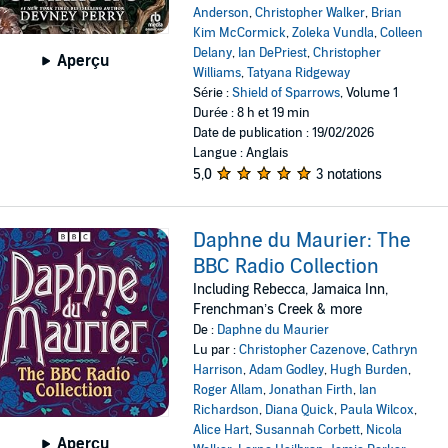
Anderson
,
Christopher Walker
,
Brian
Kim McCormick
,
Zoleka Vundla
,
Colleen
Delany
,
Ian DePriest
,
Christopher
Aperçu
Williams
,
Tatyana Ridgeway
Série :
Shield of Sparrows
, Volume 1
Durée : 8 h et 19 min
Date de publication : 19/02/2026
Langue : Anglais
5,0
3 notations
Daphne du Maurier: The
BBC Radio Collection
Including Rebecca, Jamaica Inn,
Frenchman’s Creek & more
De :
Daphne du Maurier
Lu par :
Christopher Cazenove
,
Cathryn
Harrison
,
Adam Godley
,
Hugh Burden
,
Roger Allam
,
Jonathan Firth
,
Ian
Richardson
,
Diana Quick
,
Paula Wilcox
,
Alice Hart
,
Susannah Corbett
,
Nicola
Aperçu