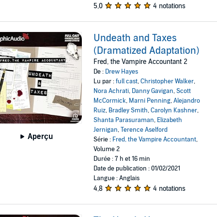
5,0
4 notations
Undeath and Taxes
(Dramatized Adaptation)
Fred, the Vampire Accountant 2
De :
Drew Hayes
Lu par :
full cast
,
Christopher Walker
,
Nora Achrati
,
Danny Gavigan
,
Scott
McCormick
,
Marni Penning
,
Alejandro
Ruiz
,
Bradley Smith
,
Carolyn Kashner
,
Shanta Parasuraman
,
Elizabeth
Jernigan
,
Terence Aselford
Aperçu
Série :
Fred, the Vampire Accountant
,
Volume 2
Durée : 7 h et 16 min
Date de publication : 01/02/2021
Langue : Anglais
4,8
4 notations