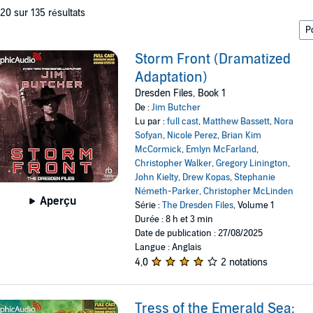
 20 sur 135 résultats
Storm Front (Dramatized
Adaptation)
Dresden Files, Book 1
De :
Jim Butcher
Lu par :
full cast
,
Matthew Bassett
,
Nora
Sofyan
,
Nicole Perez
,
Brian Kim
McCormick
,
Emlyn McFarland
,
Christopher Walker
,
Gregory Linington
,
John Kielty
,
Drew Kopas
,
Stephanie
Németh-Parker
,
Christopher McLinden
Aperçu
Série :
The Dresden Files
, Volume 1
Durée : 8 h et 3 min
Date de publication : 27/08/2025
Langue : Anglais
4,0
2 notations
Tress of the Emerald Sea: