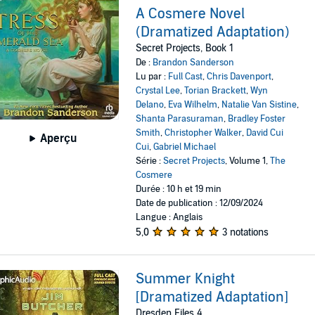
A Cosmere Novel
(Dramatized Adaptation)
Secret Projects, Book 1
De :
Brandon Sanderson
Lu par :
Full Cast
,
Chris Davenport
,
Crystal Lee
,
Torian Brackett
,
Wyn
Delano
,
Eva Wilhelm
,
Natalie Van Sistine
,
Shanta Parasuraman
,
Bradley Foster
Smith
,
Christopher Walker
,
David Cui
Aperçu
Cui
,
Gabriel Michael
Série :
Secret Projects
, Volume 1,
The
Cosmere
Durée : 10 h et 19 min
Date de publication : 12/09/2024
Langue : Anglais
5,0
3 notations
Summer Knight
[Dramatized Adaptation]
Dresden Files 4