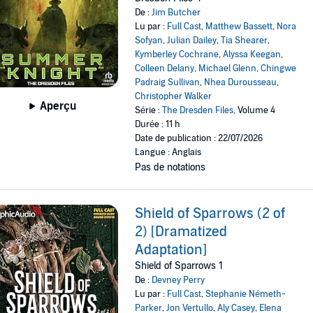
De :
Jim Butcher
Lu par :
Full Cast
,
Matthew Bassett
,
Nora
Sofyan
,
Julian Dailey
,
Tia Shearer
,
Kymberley Cochrane
,
Alyssa Keegan
,
Colleen Delany
,
Michael Glenn
,
Chingwe
Padraig Sullivan
,
Nhea Durousseau
,
Christopher Walker
Aperçu
Série :
The Dresden Files
, Volume 4
Durée : 11 h
Date de publication : 22/07/2026
Langue : Anglais
Pas de notations
Shield of Sparrows (2 of
2) [Dramatized
Adaptation]
Shield of Sparrows 1
De :
Devney Perry
Lu par :
Full Cast
,
Stephanie Németh-
Parker
,
Jon Vertullo
,
Aly Casey
,
Elena