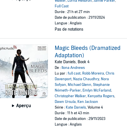
Walker
,
Lorna Heilbron
,
Jamie Parker
,
Full Cast
Durée : 21 h et 27 min
Date de publication : 21/11/2024
Langue : Anglais
Pas de notations
Magic Bleeds (Dramatized
Adaptation)
Kate Daniels, Book 4
De :
Ilona Andrews
Lu par :
full cast
,
Robb Moreira
,
Chris
Davenport
,
Nazia Chaudhry
,
Nora
Sofyan
,
Michael Glenn
,
Stephanie
Németh-Parker
,
Emlyn McFarland
,
Christopher Walker
,
Kenyatta Rogers
,
Dawn Ursula
,
Ken Jackson
Aperçu
Série :
Kate Daniels
, Volume 4
Durée : 11 h et 43 min
Date de publication : 29/11/2023
Langue : Anglais