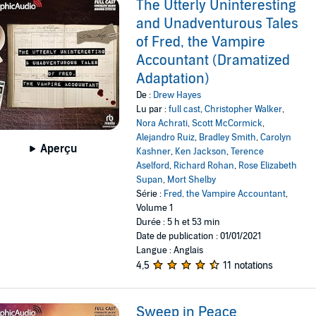
The Utterly Uninteresting
and Unadventurous Tales
of Fred, the Vampire
Accountant (Dramatized
Adaptation)
De :
Drew Hayes
Lu par :
full cast
,
Christopher Walker
,
Nora Achrati
,
Scott McCormick
,
Alejandro Ruiz
,
Bradley Smith
,
Carolyn
Aperçu
Kashner
,
Ken Jackson
,
Terence
Aselford
,
Richard Rohan
,
Rose Elizabeth
Supan
,
Mort Shelby
Série :
Fred, the Vampire Accountant
,
Volume 1
Durée : 5 h et 53 min
Date de publication : 01/01/2021
Langue : Anglais
4,5
11 notations
Sweep in Peace