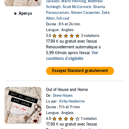
Jackson
,
Marni Penning
,
Matthew
Schleigh
,
Scott McCormick
,
Shanta
Parasuraman
,
Steven Carpenter
,
Zeke
Aperçu
Alton
,
full cast
Durée : 8 h et 24 min
Langue : Anglais
5,0
3 notations
17,99 €
ou gratuit avec l'essai.
Renouvellement automatique à
5,99 €/mois après l'essai.
Voir
conditions d'éligibilité
Essayez Standard gratuitement
Out of House and Home
De :
Drew Hayes
Lu par :
Kirby Heyborne
Durée : 11 h et 11 min
Langue : Anglais
4,0
1 notation
17,99 €
ou gratuit avec l'essai.