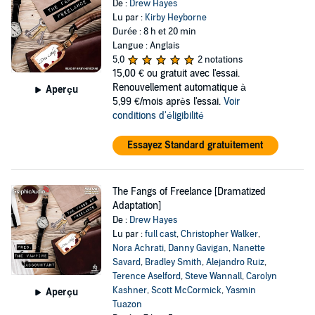
De :
Drew Hayes
Lu par :
Kirby Heyborne
Durée : 8 h et 20 min
Langue : Anglais
5,0
2 notations
15,00 €
ou gratuit avec l'essai.
Renouvellement automatique à
Aperçu
5,99 €/mois après l'essai.
Voir
conditions d'éligibilité
Essayez Standard gratuitement
The Fangs of Freelance [Dramatized
Adaptation]
De :
Drew Hayes
Lu par :
full cast
,
Christopher Walker
,
Nora Achrati
,
Danny Gavigan
,
Nanette
Savard
,
Bradley Smith
,
Alejandro Ruiz
,
Terence Aselford
,
Steve Wannall
,
Carolyn
Kashner
,
Scott McCormick
,
Yasmin
Aperçu
Tuazon