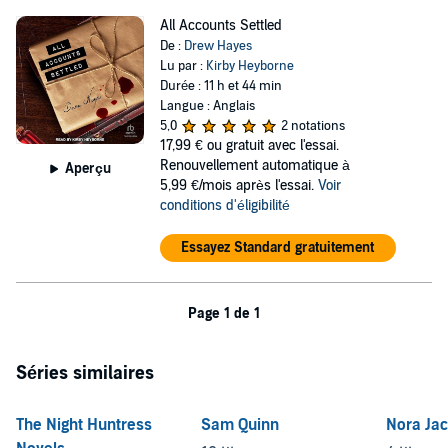
All Accounts Settled
De :
Drew Hayes
Lu par :
Kirby Heyborne
Durée : 11 h et 44 min
Langue : Anglais
5,0
2 notations
17,99 €
ou gratuit avec l'essai.
Renouvellement automatique à
Aperçu
5,99 €/mois après l'essai.
Voir
conditions d'éligibilité
Essayez Standard gratuitement
Page 1 de 1
Séries similaires
The Night Huntress
Sam Quinn
Nora Ja