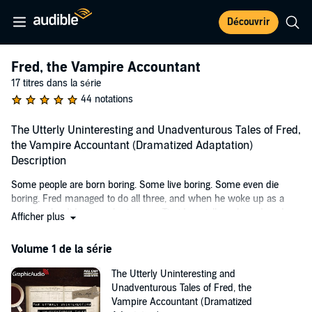
Découvrir
Fred, the Vampire Accountant
17 titres dans la série
44 notations
The Utterly Uninteresting and Unadventurous Tales of Fred,
the Vampire Accountant (Dramatized Adaptation)
Description
Some people are born boring. Some live boring. Some even die
boring. Fred managed to do all three, and when he woke up as a
vampire, he did so as a boring one. Timid, socially awkward, and
Afficher plus
plagued by self-esteem issues, Fred has never been the
adventurous sort.
Volume 1 de la série
One fateful night - different from the night he died, which was more
The Utterly Uninteresting and
inconvenient than fateful - Fred reconnects with an old friend at his
Unadventurous Tales of Fred, the
high school reunion. This rekindled relationship sets off a chain of
Vampire Accountant (Dramatized
events thrusting him right into the chaos that is the parahuman