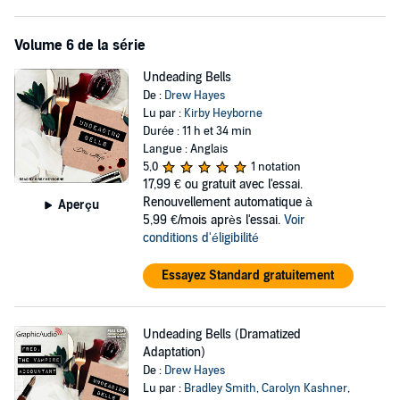
Volume 6 de la série
Undeading Bells
De :
Drew Hayes
Lu par :
Kirby Heyborne
Durée : 11 h et 34 min
Langue : Anglais
5,0
1 notation
17,99 €
ou gratuit avec l'essai.
Renouvellement automatique à
Aperçu
5,99 €/mois après l'essai.
Voir
conditions d'éligibilité
Essayez Standard gratuitement
Undeading Bells (Dramatized
Adaptation)
De :
Drew Hayes
Lu par :
Bradley Smith
,
Carolyn Kashner
,