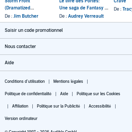
Storm Front
Le livre des Portes:
Crave
(Dramatized
Une saga de Fantasy et
De :
Trac
Adaptation)
d’amour Interdit
De :
Jim Butcher
De :
Audrey Verreault
Saisir un code promotionnel
Nous contacter
Aide
Conditions d'utilisation
Mentions légales
Politique de confidentialité
Aide
Politique sur les Cookies
Affiliation
Politique sur la Publicité
Accessibilité
Version ordinateur