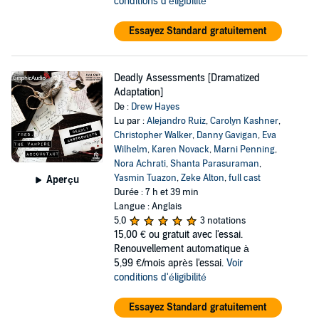
conditions d'éligibilité
Essayez Standard gratuitement
Deadly Assessments [Dramatized
Adaptation]
De :
Drew Hayes
Lu par :
Alejandro Ruiz
,
Carolyn Kashner
,
Christopher Walker
,
Danny Gavigan
,
Eva
Wilhelm
,
Karen Novack
,
Marni Penning
,
Nora Achrati
,
Shanta Parasuraman
,
Yasmin Tuazon
,
Zeke Alton
,
full cast
Aperçu
Durée : 7 h et 39 min
Langue : Anglais
5,0
3 notations
15,00 €
ou gratuit avec l'essai.
Renouvellement automatique à
5,99 €/mois après l'essai.
Voir
conditions d'éligibilité
Essayez Standard gratuitement