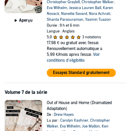
Christopher Graybill
,
Christopher Walker
,
Eva Wilhelm
,
Jessica Lauren Ball
,
Karen
Novack
,
Nanette Savard
,
Nora Achrati
,
Shanta Parasuraman
,
Yasmin Tuazon
Aperçu
Durée : 9 h et 6 min
Langue : Anglais
5,0
3 notations
17,98 €
ou gratuit avec l'essai.
Renouvellement automatique à
5,99 €/mois après l'essai.
Voir
conditions d'éligibilité
Essayez Standard gratuitement
Volume 7 de la série
Out of House and Home (Dramatized
Adaptation)
De :
Drew Hayes
Lu par :
Carolyn Kashner
,
Christopher
Walker
,
Eva Wilhelm
,
Joe Mallon
,
Ken