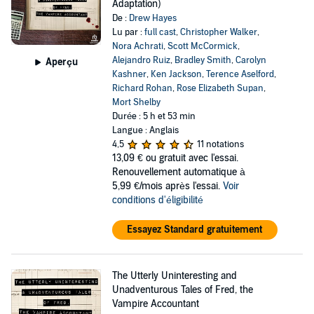
Adaptation)
world, a world with chipper zombies, truck driver wereponies,
De :
Drew Hayes
maniacal necromancers, ancient dragons, and now one undead
Lu par :
full cast
,
Christopher Walker
,
accountant trying his best to “survive”.
Nora Achrati
,
Scott McCormick
,
Because even after it’s over, life can still be a downright bloody
Alejandro Ruiz
,
Bradley Smith
,
Carolyn
Aperçu
mess!
Kashner
,
Ken Jackson
,
Terence Aselford
,
Richard Rohan
,
Rose Elizabeth Supan
,
Performed by Christopher Walker, Nora Achrati, Scott McCormick,
Mort Shelby
Alejandro Ruiz, Bradley Smith, Carolyn Kashner, Ken Jackson,
Durée : 5 h et 53 min
Terence Aselford, Richard Rohan, Rose Elizabeth Supan, Mort
Langue : Anglais
Shelby, Colleen Delany, Zeke Alton, Henry Kramer, Nanette Savard,
4,5
11 notations
and David Zitney.
13,09 €
ou gratuit avec l'essai.
Renouvellement automatique à
©2014 Drew Hayes (P)2020 GraphicAudio
5,99 €/mois après l'essai.
Voir
conditions d'éligibilité
Essayez Standard gratuitement
The Utterly Uninteresting and
Unadventurous Tales of Fred, the
Vampire Accountant