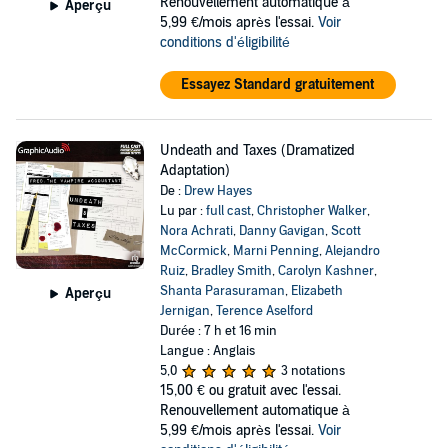
Renouvellement automatique à
Aperçu
5,99 €/mois après l'essai.
Voir
conditions d'éligibilité
Essayez Standard gratuitement
Undeath and Taxes (Dramatized
Adaptation)
De :
Drew Hayes
Lu par :
full cast
,
Christopher Walker
,
Nora Achrati
,
Danny Gavigan
,
Scott
McCormick
,
Marni Penning
,
Alejandro
Ruiz
,
Bradley Smith
,
Carolyn Kashner
,
Shanta Parasuraman
,
Elizabeth
Aperçu
Jernigan
,
Terence Aselford
Durée : 7 h et 16 min
Langue : Anglais
5,0
3 notations
15,00 €
ou gratuit avec l'essai.
Renouvellement automatique à
5,99 €/mois après l'essai.
Voir