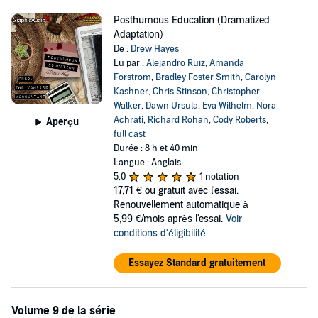
Posthumous Education (Dramatized
Adaptation)
De :
Drew Hayes
Lu par :
Alejandro Ruiz
,
Amanda
Forstrom
,
Bradley Foster Smith
,
Carolyn
Kashner
,
Chris Stinson
,
Christopher
Walker
,
Dawn Ursula
,
Eva Wilhelm
,
Nora
Achrati
,
Richard Rohan
,
Cody Roberts
,
Aperçu
full cast
Durée : 8 h et 40 min
Langue : Anglais
5,0
1 notation
17,71 €
ou gratuit avec l'essai.
Renouvellement automatique à
5,99 €/mois après l'essai.
Voir
conditions d'éligibilité
Essayez Standard gratuitement
Volume 9 de la série