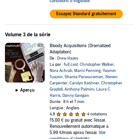
conditions d'éligibilité
Essayez Standard gratuitement
Volume 3 de la série
Bloody Acquisitions (Dramatized
Adaptation)
De :
Drew Hayes
Lu par :
full cast
,
Christopher Walker
,
Nora Achrati
,
Marni Penning
,
Yasmin
Tuazon
,
Shanta Parasuraman
,
Steven
Carpenter
,
Carolyn Kashner
,
Christopher
Graybill
,
Anthony Palmini
,
Laura C.
Aperçu
Harris
,
Danny Gavigan
Durée : 8 h et 7 min
Langue : Anglais
4,8
4 notations
15,00 €
ou gratuit avec l'essai.
Renouvellement automatique à
5,99 €/mois après l'essai.
Voir
conditions d'éligibilité