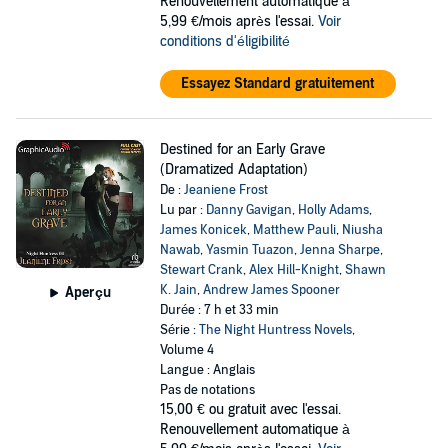
Renouvellement automatique à
5,99 €/mois après l'essai.
Voir
conditions d'éligibilité
Essayez Standard gratuitement
Destined for an Early Grave
(Dramatized Adaptation)
De :
Jeaniene Frost
Lu par :
Danny Gavigan
,
Holly Adams
,
James Konicek
,
Matthew Pauli
,
Niusha
Nawab
,
Yasmin Tuazon
,
Jenna Sharpe
,
Stewart Crank
,
Alex Hill-Knight
,
Shawn
K. Jain
,
Andrew James Spooner
Aperçu
Durée : 7 h et 33 min
Série :
The Night Huntress Novels
,
Volume 4
Langue : Anglais
Pas de notations
15,00 €
ou gratuit avec l'essai.
Renouvellement automatique à