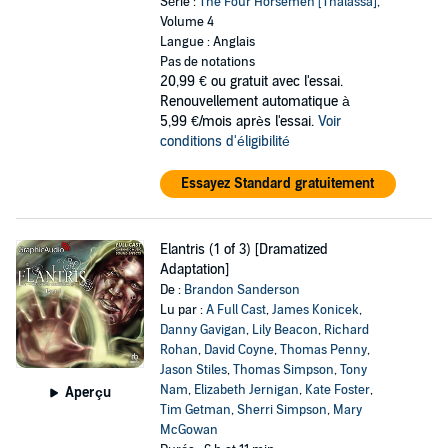
Série :
The Four Horsemen [Thalassa]
,
Volume 4
Langue : Anglais
Pas de notations
20,99 €
ou gratuit avec l'essai.
Renouvellement automatique à
5,99 €/mois après l'essai.
Voir
conditions d'éligibilité
Essayez Standard gratuitement
Elantris (1 of 3) [Dramatized
Adaptation]
De :
Brandon Sanderson
Lu par :
A Full Cast
,
James Konicek
,
Danny Gavigan
,
Lily Beacon
,
Richard
Rohan
,
David Coyne
,
Thomas Penny
,
Jason Stiles
,
Thomas Simpson
,
Tony
Nam
,
Elizabeth Jernigan
,
Kate Foster
,
Aperçu
Tim Getman
,
Sherri Simpson
,
Mary
McGowan