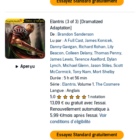
Essayez Standard gratuitement
Elantris (3 of 3) [Dramatized
Adaptation]
De :
Brandon Sanderson
Lu par :
A Full Cast
,
James Konicek
,
Danny Gavigan
,
Richard Rohan
,
Lily
Beacon
,
Colleen Delany
,
Thomas Penny
,
James Lewis
,
Terence Aselford
,
Dylan
Lynch
,
Michael Glenn
,
Jason Stiles
,
Scott
Aperçu
McCormick
,
Tony Nam
,
Mort Shelby
Durée : 5 h et 56 min
Série :
Elantris
, Volume 1,
The Cosmere
Langue : Anglais
5,0
1 notation
13,09 €
ou gratuit avec l'essai.
Renouvellement automatique à
5,99 €/mois après l'essai.
Voir
conditions d'éligibilité
Essayez Standard gratuitement