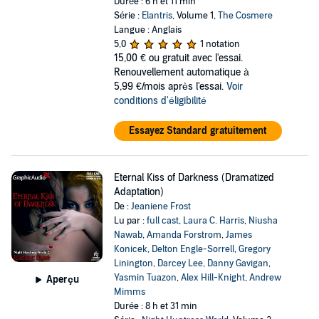
Durée : 6 h et 11 min
Série :
Elantris
, Volume 1,
The Cosmere
Langue : Anglais
5,0
1 notation
15,00 €
ou gratuit avec l'essai.
Renouvellement automatique à
5,99 €/mois après l'essai.
Voir
conditions d'éligibilité
Essayez Standard gratuitement
Eternal Kiss of Darkness (Dramatized
Adaptation)
De :
Jeaniene Frost
Lu par :
full cast
,
Laura C. Harris
,
Niusha
Nawab
,
Amanda Forstrom
,
James
Konicek
,
Delton Engle-Sorrell
,
Gregory
Linington
,
Darcey Lee
,
Danny Gavigan
,
Yasmin Tuazon
,
Alex Hill-Knight
,
Andrew
Aperçu
Mimms
Durée : 8 h et 31 min