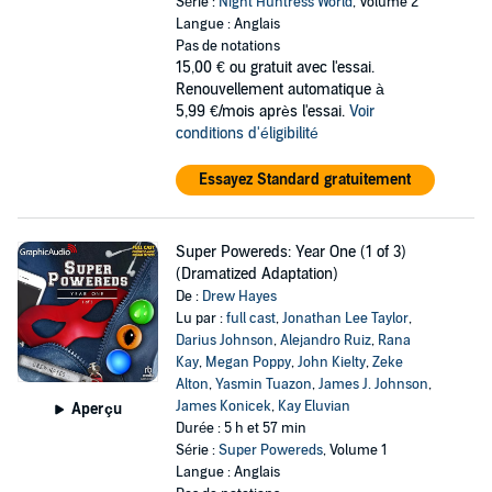
Série :
Night Huntress World
, Volume 2
Langue : Anglais
Pas de notations
15,00 €
ou gratuit avec l'essai.
Renouvellement automatique à
5,99 €/mois après l'essai.
Voir
conditions d'éligibilité
Essayez Standard gratuitement
Super Powereds: Year One (1 of 3)
(Dramatized Adaptation)
De :
Drew Hayes
Lu par :
full cast
,
Jonathan Lee Taylor
,
Darius Johnson
,
Alejandro Ruiz
,
Rana
Kay
,
Megan Poppy
,
John Kielty
,
Zeke
Alton
,
Yasmin Tuazon
,
James J. Johnson
,
James Konicek
,
Kay Eluvian
Aperçu
Durée : 5 h et 57 min
Série :
Super Powereds
, Volume 1
Langue : Anglais