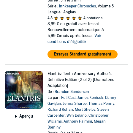
Durée : 3 h et 9 min
Série :
Innkeeper Chronicles
, Volume 5
Langue : Anglais
4,8
4 notations
8,99 €
ou gratuit avec l'essai.
Renouvellement automatique à
5,99 €/mois après l'essai.
Voir
conditions d'éligibilité
Essayez Standard gratuitement
Elantris: Tenth Anniversary Author's
Definitive Edition (2 of 2) [Dramatized
Adaptation]
De :
Brandon Sanderson
Lu par :
Full Cast
,
James Konicek
,
Danny
Gavigan
,
Jenna Sharpe
,
Thomas Penny
,
Richard Rohan
,
Mort Shelby
,
Steven
Carpenter
,
Wyn Delano
,
Christopher
Aperçu
Williams
,
Anthony Palmini
,
Megan
Dominy