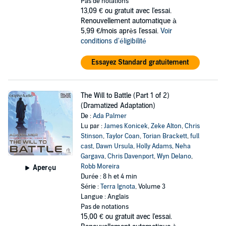
Pas de notations
13,09 €
ou gratuit avec l'essai.
Renouvellement automatique à
5,99 €/mois après l'essai.
Voir
conditions d'éligibilité
Essayez Standard gratuitement
The Will to Battle (Part 1 of 2)
(Dramatized Adaptation)
De :
Ada Palmer
Lu par :
James Konicek
,
Zeke Alton
,
Chris
Stinson
,
Taylor Coan
,
Torian Brackett
,
full
cast
,
Dawn Ursula
,
Holly Adams
,
Neha
Gargava
,
Chris Davenport
,
Wyn Delano
,
Robb Moreira
Aperçu
Durée : 8 h et 4 min
Série :
Terra Ignota
, Volume 3
Langue : Anglais
Pas de notations
15,00 €
ou gratuit avec l'essai.