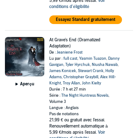
5,99 €/mois après l'essai.
Voir
conditions d'éligibilité
Essayez Standard gratuitement
At Grave's End (Dramatized
Adaptation)
De :
Jeaniene Frost
Lu par :
full cast
,
Yasmin Tuazon
,
Danny
Gavigan
,
Tyler Hyrchuk
,
Niusha Nawab
,
James Konicek
,
Stewart Crank
,
Holly
Adams
,
Christopher Graybill
,
Alex Hill-
Knight
,
Troy Allan
,
John Kielty
Aperçu
Durée : 7 h et 27 min
Série :
The Night Huntress Novels
,
Volume 3
Langue : Anglais
Pas de notations
21,99 €
ou gratuit avec l'essai.
Renouvellement automatique à
5,99 €/mois après l'essai.
Voir