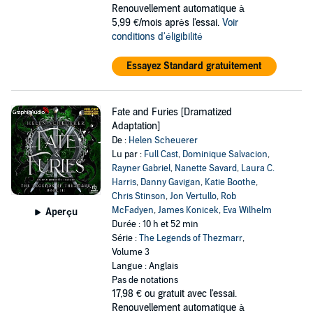
Renouvellement automatique à
5,99 €/mois après l'essai.
Voir
conditions d'éligibilité
Essayez Standard gratuitement
Fate and Furies [Dramatized
Adaptation]
De :
Helen Scheuerer
Lu par :
Full Cast
,
Dominique Salvacion
,
Rayner Gabriel
,
Nanette Savard
,
Laura C.
Harris
,
Danny Gavigan
,
Katie Boothe
,
Chris Stinson
,
Jon Vertullo
,
Rob
McFadyen
,
James Konicek
,
Eva Wilhelm
Aperçu
Durée : 10 h et 52 min
Série :
The Legends of Thezmarr
,
Volume 3
Langue : Anglais
Pas de notations
17,98 €
ou gratuit avec l'essai.
Renouvellement automatique à