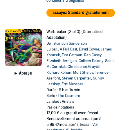
conditions d'éligibilité
Essayez Standard gratuitement
Warbreaker (2 of 3) [Dramatized
Adaptation]
De :
Brandon Sanderson
Lu par :
A Full Cast
,
David Coyne
,
James
Konicek
,
Tim Getman
,
Ren Casey
,
Elizabeth Jernigan
,
Colleen Delany
,
Scott
McCormick
,
Christopher Graybill
,
Richard Rohan
,
Mort Shelby
,
Terence
Aperçu
Aselford
,
Steven Carpenter
,
Sunny
Lasskey
,
Eric Messner
Durée : 5 h et 14 min
Série :
The Cosmere
Langue : Anglais
Pas de notations
13,09 €
ou gratuit avec l'essai.
Renouvellement automatique à
5,99 €/mois après l'essai.
Voir