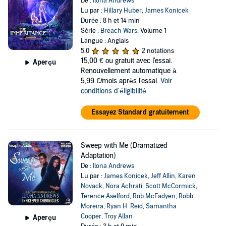
De :
Ilona Andrews
Lu par :
Hillary Huber
,
James Konicek
Durée : 8 h et 14 min
Série :
Breach Wars
, Volume 1
Langue : Anglais
5,0
2 notations
15,00 €
ou gratuit avec l'essai.
Aperçu
Renouvellement automatique à
5,99 €/mois après l'essai.
Voir
conditions d'éligibilité
Essayez Standard gratuitement
Sweep with Me (Dramatized
Adaptation)
De :
Ilona Andrews
Lu par :
James Konicek
,
Jeff Allin
,
Karen
Novack
,
Nora Achrati
,
Scott McCormick
,
Terence Aselford
,
Rob McFadyen
,
Robb
Moreira
,
Ryan H. Reid
,
Samantha
Cooper
,
Troy Allan
Aperçu