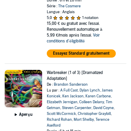
Durée : 6 h et 20 min
Série :
The Cosmere
Langue : Anglais
5,0
1 notation
15,00 €
ou gratuit avec l'essai.
Renouvellement automatique à
5,99 €/mois après l'essai.
Voir
conditions d'éligibilité
Essayez Standard gratuitement
Warbreaker (1 of 3) [Dramatized
Adaptation]
De :
Brandon Sanderson
Lu par :
A Full Cast
,
Dylan Lynch
,
James
Konicek
,
Ken Jackson
,
Karen Carbone
,
Elizabeth Jernigan
,
Colleen Delany
,
Tim
Getman
,
Steven Carpenter
,
David Coyne
,
Scott McCormick
,
Christopher Graybill
,
Aperçu
Richard Rohan
,
Mort Shelby
,
Terence
Aselford