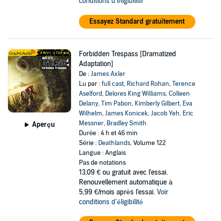
conditions d'éligibilité
Essayez Standard gratuitement
Forbidden Trespass [Dramatized
Adaptation]
De :
James Axler
Lu par :
full cast
,
Richard Rohan
,
Terence
Aselford
,
Delores King Williams
,
Colleen
Delany
,
Tim Pabon
,
Kimberly Gilbert
,
Eva
Wilhelm
,
James Konicek
,
Jacob Yeh
,
Eric
Messner
,
Bradley Smith
Aperçu
Durée : 4 h et 46 min
Série :
Deathlands
, Volume 122
Langue : Anglais
Pas de notations
13,09 €
ou gratuit avec l'essai.
Renouvellement automatique à
5,99 €/mois après l'essai.
Voir
conditions d'éligibilité