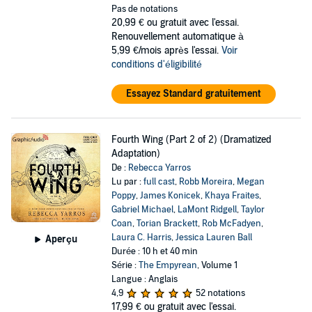
Pas de notations
20,99 €
ou gratuit avec l'essai.
Renouvellement automatique à
5,99 €/mois après l'essai.
Voir
conditions d'éligibilité
Essayez Standard gratuitement
Fourth Wing (Part 2 of 2) (Dramatized
Adaptation)
De :
Rebecca Yarros
Lu par :
full cast
,
Robb Moreira
,
Megan
Poppy
,
James Konicek
,
Khaya Fraites
,
Gabriel Michael
,
LaMont Ridgell
,
Taylor
Coan
,
Torian Brackett
,
Rob McFadyen
,
Laura C. Harris
,
Jessica Lauren Ball
Aperçu
Durée : 10 h et 40 min
Série :
The Empyrean
, Volume 1
Langue : Anglais
4,9
52 notations
17,99 €
ou gratuit avec l'essai.