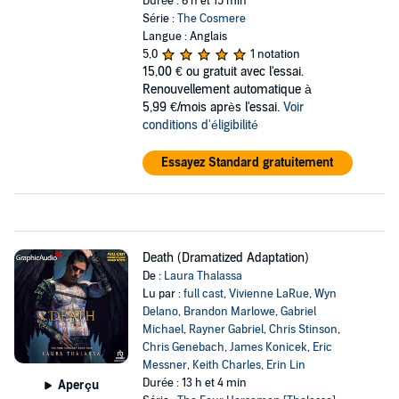
Durée : 6 h et 15 min
Série :
The Cosmere
Langue : Anglais
5,0
1 notation
15,00 €
ou gratuit avec l'essai.
Renouvellement automatique à
5,99 €/mois après l'essai.
Voir
conditions d'éligibilité
Essayez Standard gratuitement
Death (Dramatized Adaptation)
De :
Laura Thalassa
Lu par :
full cast
,
Vivienne LaRue
,
Wyn
Delano
,
Brandon Marlowe
,
Gabriel
Michael
,
Rayner Gabriel
,
Chris Stinson
,
Chris Genebach
,
James Konicek
,
Eric
Messner
,
Keith Charles
,
Erin Lin
Durée : 13 h et 4 min
Aperçu