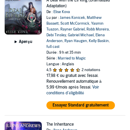
A Deal with the Elf King (Dramatized
Adaptation)
De :
Elise Kova
Lu par :
James Konicek
,
Matthew
Bassett
,
Scott McCormick
,
Yasmin
Tuazon
,
Rayner Gabriel
,
Robb Moreira
,
Debi Tinsley
,
Gabriel Michael
,
Elena
Anderson
,
Ryan Haugen
,
Kelly Baskin
,
Aperçu
full cast
Durée : 9 h et 35 min
Série :
Married to Magic
Langue : Anglais
4,5
2 notations
17,98 €
ou gratuit avec l'essai.
Renouvellement automatique à
5,99 €/mois après l'essai.
Voir
conditions d'éligibilité
Essayez Standard gratuitement
The Inheritance