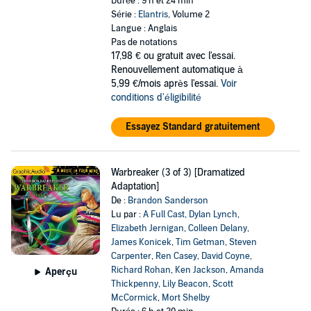
Durée : 9 h et 24 min
Série :
Elantris
, Volume 2
Langue : Anglais
Pas de notations
17,98 €
ou gratuit avec l'essai.
Renouvellement automatique à
5,99 €/mois après l'essai.
Voir
conditions d'éligibilité
Essayez Standard gratuitement
Warbreaker (3 of 3) [Dramatized
Adaptation]
De :
Brandon Sanderson
Lu par :
A Full Cast
,
Dylan Lynch
,
Elizabeth Jernigan
,
Colleen Delany
,
James Konicek
,
Tim Getman
,
Steven
Carpenter
,
Ren Casey
,
David Coyne
,
Richard Rohan
,
Ken Jackson
,
Amanda
Aperçu
Thickpenny
,
Lily Beacon
,
Scott
McCormick
,
Mort Shelby