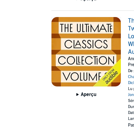
Th
Tw
Lo
Wh
Au
Ann
Pre
De 
Cha
Dic
Lu 
Aperçu
Jon
Sér
Dur
Dat
Lan
Pas