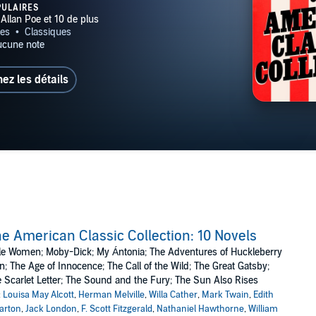
ingway, Mark Twain,
PULAIRES
ck Douglass, & More
hez les détails
e American Classic Collection: 10 Novels
tle Women; Moby-Dick; My Ántonia; The Adventures of Huckleberry
n; The Age of Innocence; The Call of the Wild; The Great Gatsby;
 Scarlet Letter; The Sound and the Fury; The Sun Also Rises
:
Louisa May Alcott
,
Herman Melville
,
Willa Cather
,
Mark Twain
,
Edith
arton
,
Jack London
,
F. Scott Fitzgerald
,
Nathaniel Hawthorne
,
William