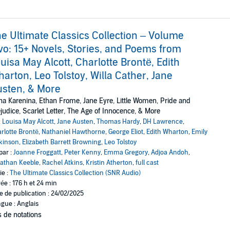
e Ultimate Classics Collection – Volume
o: 15+ Novels, Stories, and Poems from
uisa May Alcott, Charlotte Brontë, Edith
arton, Leo Tolstoy, Willa Cather, Jane
sten, & More
a Karenina, Ethan Frome, Jane Eyre, Little Women, Pride and
judice, Scarlet Letter, The Age of Innocence, & More
:
Louisa May Alcott
,
Jane Austen
,
Thomas Hardy
,
DH Lawrence
,
rlotte Brontë
,
Nathaniel Hawthorne
,
George Eliot
,
Edith Wharton
,
Emily
kinson
,
Elizabeth Barrett Browning
,
Leo Tolstoy
par :
Joanne Froggatt
,
Peter Kenny
,
Emma Gregory
,
Adjoa Andoh
,
athan Keeble
,
Rachel Atkins
,
Kristin Atherton
,
full cast
ie :
The Ultimate Classics Collection (SNR Audio)
ée : 176 h et 24 min
e de publication : 24/02/2025
gue : Anglais
 de notations