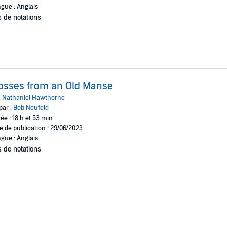
gue : Anglais
 de notations
osses from an Old Manse
:
Nathaniel Hawthorne
par :
Bob Neufeld
ée : 18 h et 53 min
e de publication : 29/06/2023
gue : Anglais
 de notations