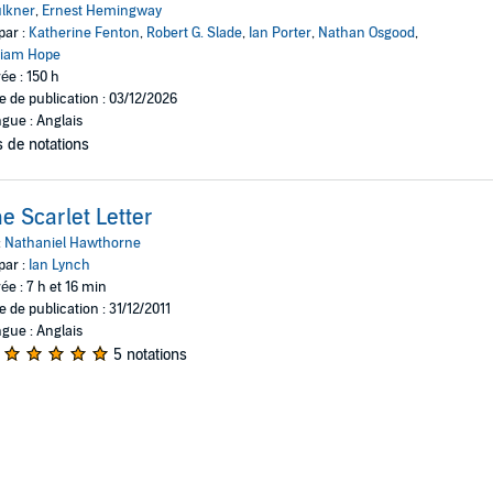
lkner
,
Ernest Hemingway
par :
Katherine Fenton
,
Robert G. Slade
,
Ian Porter
,
Nathan Osgood
,
liam Hope
ée : 150 h
e de publication : 03/12/2026
gue : Anglais
 de notations
e Scarlet Letter
:
Nathaniel Hawthorne
par :
Ian Lynch
ée : 7 h et 16 min
e de publication : 31/12/2011
gue : Anglais
5 notations