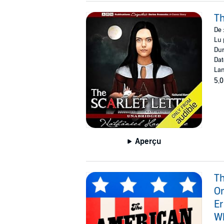
Th
De 
Lu 
Dur
Dat
Lan
5,0
Aperçu
Th
On
Er
Wh