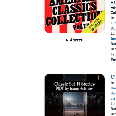
A F
Adv
Gat
De 
Fit
Dic
Lu 
Jon
Aperçu
Dur
Dat
Lan
Pas
Cl
De 
Ha
Owe
var
Lu 
Dur
Dat