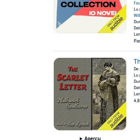
Fau
Lu 
Wil
Dur
Dat
Lan
Pas
Th
De 
Lu 
Dur
Dat
Lan
4,8
Aperçu