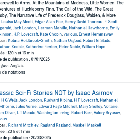
arewell to Arms, At the Mountains of Madness, Little Women, The
entures of Huckleberry Finn, The Call of the Wild, The Great
sby, The Narrative Life of Frederick Douglass, Walden, & More
:
Louisa May Alcott
,
Edgar Allan Poe
,
Henry David Thoreau
,
F. Scott
zgerald
,
Jack London
,
Herman Melville
,
Nathaniel Hawthorne
,
Emily
kinson
,
H.P. Lovecraft
,
Kate Chopin
,
various
,
Ernest Hemingway
par :
Kobna Holdbrook-Smith
,
Nathan Osgood
,
Robert G. Slade
,
athan Keeble
,
Katherine Fenton
,
Peter Noble
,
William Hope
ée : 120 h et 16 min
e de publication : 01/01/2025
gue : Anglais
 de notations
assic Sci-Fi Stories NOT by Isaac Asimov
:
H G Wells
,
Jack London
,
Rudyard Kipling
,
H P Lovecraft
,
Nathaniel
wthorne
,
Jules Verne
,
Edward Page Mitchell
,
Mary Shelley
,
Voltaire
,
n Oliver
,
L T Meade
,
Washington Irving
,
Robert Barr
,
Valery Bryusov
,
ious
par :
Richard Mitchley
,
Ragland Ragland
,
Maskell Maskell
ée : 20 h et 1 min
e de publication : 20/03/2025