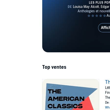
Lovecraft, Ernest Hem
LES PLUS PO
Edith Wharton, Frederi
Affic
Top ventes
Th
Lit
Fin
The
De 
Wh