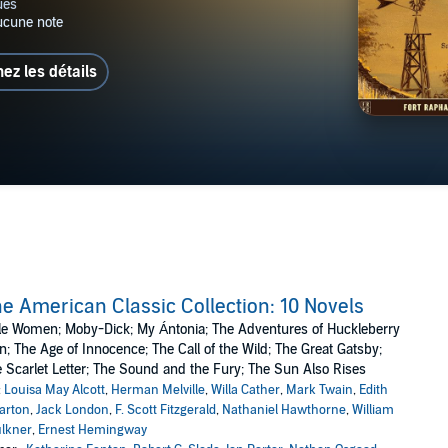
hez les détails
e American Classic Collection: 10 Novels
tle Women; Moby-Dick; My Ántonia; The Adventures of Huckleberry
n; The Age of Innocence; The Call of the Wild; The Great Gatsby;
 Scarlet Letter; The Sound and the Fury; The Sun Also Rises
:
Louisa May Alcott
,
Herman Melville
,
Willa Cather
,
Mark Twain
,
Edith
arton
,
Jack London
,
F. Scott Fitzgerald
,
Nathaniel Hawthorne
,
William
lkner
,
Ernest Hemingway