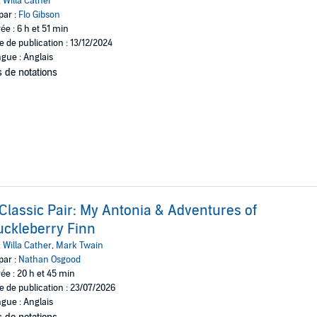
:
Willa Cather
par :
Flo Gibson
ée : 6 h et 51 min
e de publication : 13/12/2024
gue : Anglais
 de notations
Classic Pair: My Antonia & Adventures of
ckleberry Finn
:
Willa Cather
,
Mark Twain
par :
Nathan Osgood
ée : 20 h et 45 min
e de publication : 23/07/2026
gue : Anglais