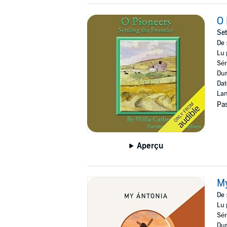
O 
Set
De 
Lu 
Sér
Dur
Dat
Lan
Pas
Aperçu
My
De 
Lu 
Sér
Dur