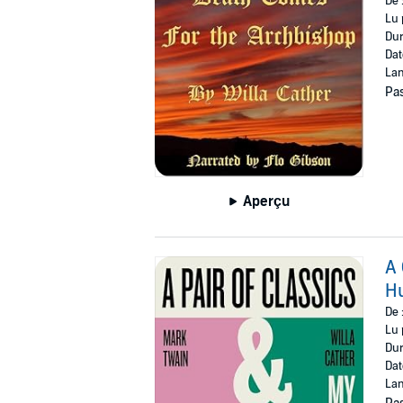
De 
Lu 
Dur
Dat
Lan
Pas
Aperçu
A 
Hu
De 
Lu 
Dur
Dat
Lan