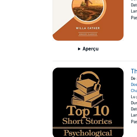
Dat
Lan
Pas
Aperçu
Th
De 
Dos
Cha
Lu 
Dur
Dat
Lan
Pas