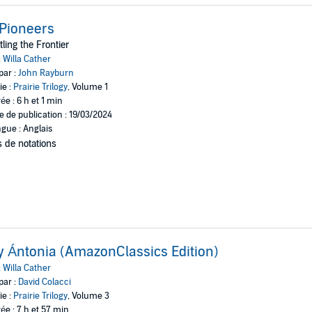
Pioneers
tling the Frontier
:
Willa Cather
par :
John Rayburn
ie :
Prairie Trilogy
, Volume 1
ée : 6 h et 1 min
e de publication : 19/03/2024
gue : Anglais
 de notations
 Ántonia (AmazonClassics Edition)
:
Willa Cather
par :
David Colacci
ie :
Prairie Trilogy
, Volume 3
ée : 7 h et 57 min