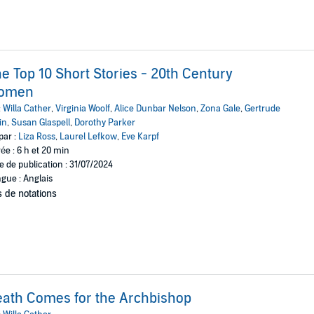
e Top 10 Short Stories - 20th Century
omen
:
Willa Cather
,
Virginia Woolf
,
Alice Dunbar Nelson
,
Zona Gale
,
Gertrude
in
,
Susan Glaspell
,
Dorothy Parker
par :
Liza Ross
,
Laurel Lefkow
,
Eve Karpf
ée : 6 h et 20 min
e de publication : 31/07/2024
gue : Anglais
 de notations
ath Comes for the Archbishop