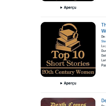
Aperçu
Th
W
De 
Ste
Lu 
Dur
Dat
Lan
Pas
Aperçu
De