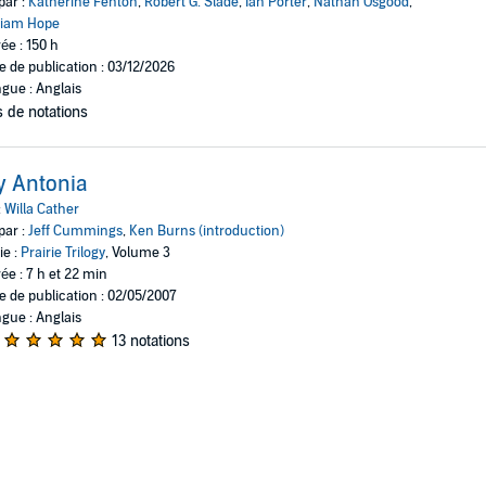
par :
Katherine Fenton
,
Robert G. Slade
,
Ian Porter
,
Nathan Osgood
,
liam Hope
ée : 150 h
e de publication : 03/12/2026
gue : Anglais
 de notations
y Antonia
:
Willa Cather
par :
Jeff Cummings
,
Ken Burns (introduction)
ie :
Prairie Trilogy
, Volume 3
ée : 7 h et 22 min
e de publication : 02/05/2007
gue : Anglais
13 notations