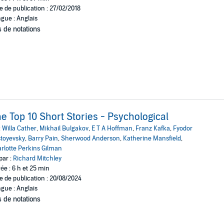
e de publication : 27/02/2018
gue : Anglais
 de notations
e Top 10 Short Stories - Psychological
:
Willa Cather
,
Mikhail Bulgakov
,
E T A Hoffman
,
Franz Kafka
,
Fyodor
toyevsky
,
Barry Pain
,
Sherwood Anderson
,
Katherine Mansfield
,
rlotte Perkins Gilman
par :
Richard Mitchley
ée : 6 h et 25 min
e de publication : 20/08/2024
gue : Anglais
 de notations