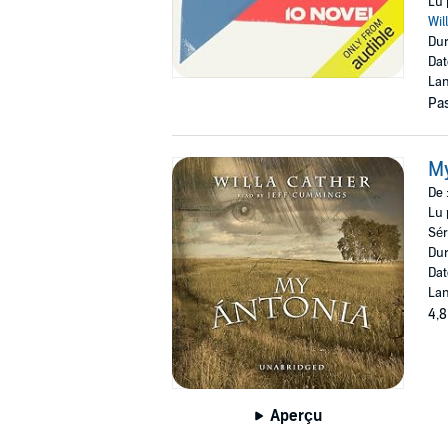
Lu 
Wil
Dur
Dat
Lan
Pas
M
De 
Lu 
Sér
Dur
Dat
Lan
4,8
Aperçu