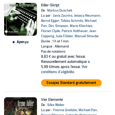
Killer-Skript
De :
Markus Duschek
Lu par :
Janis Zaurins
,
Jessica Neumann
,
Bernd Egger
,
Tobias Schmitz
,
Michael
Pan
,
Dirc Simpson
,
Mario Klischies
,
Florian Clyde
,
Patrick Holtheuer
,
Jean
Coppong
,
Julia Fölster
,
Manuel Straube
Durée : 1 h et 1 min
Aperçu
Langue : Allemand
Pas de notations
8,83 €
ou gratuit avec l'essai.
Renouvellement automatique à
5,99 €/mois après l'essai.
Voir
conditions d'éligibilité
Essayez Standard gratuitement
Vier Elemente
De :
Silke Walter
Lu par :
Yvonne Greitzke
,
Michael Pan
,