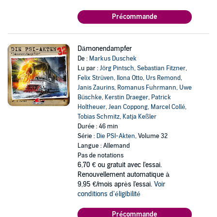
Précommande
Dämonendampfer
De :
Markus Duschek
Lu par :
Jörg Pintsch
,
Sebastian Fitzner
,
Felix Strüven
,
Ilona Otto
,
Urs Remond
,
Janis Zaurins
,
Romanus Fuhrmann
,
Uwe
Büschke
,
Kerstin Draeger
,
Patrick
Holtheuer
,
Jean Coppong
,
Marcel Collé
,
Tobias Schmitz
,
Katja Keßler
Durée : 46 min
Série :
Die PSI-Akten
, Volume 32
Langue : Allemand
Pas de notations
6,70 €
ou gratuit avec l'essai.
Renouvellement automatique à
9,95 €/mois après l'essai.
Voir
conditions d'éligibilité
Précommande