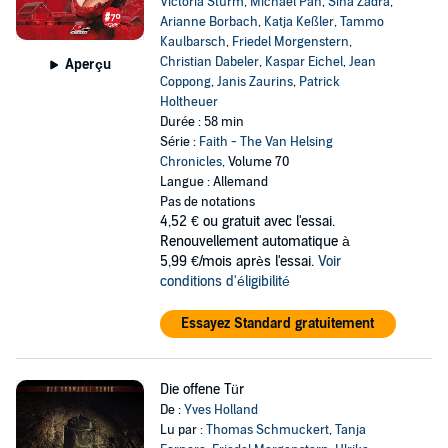
Victoria Sturm
,
Michael Pan
,
Sina Zadra
,
Arianne Borbach
,
Katja Keßler
,
Tammo
Kaulbarsch
,
Friedel Morgenstern
,
Christian Dabeler
,
Kaspar Eichel
,
Jean
Aperçu
Coppong
,
Janis Zaurins
,
Patrick
Holtheuer
Durée : 58 min
Série :
Faith - The Van Helsing
Chronicles
, Volume 70
Langue : Allemand
Pas de notations
4,52 €
ou gratuit avec l'essai.
Renouvellement automatique à
5,99 €/mois après l'essai.
Voir
conditions d'éligibilité
Essayez Standard gratuitement
Die offene Tür
De :
Yves Holland
Lu par :
Thomas Schmuckert
,
Tanja