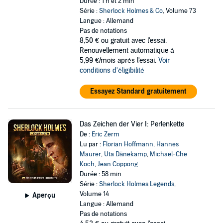
Durée : 1 h et 2 min
Série :
Sherlock Holmes & Co
, Volume 73
Langue : Allemand
Pas de notations
8,50 €
ou gratuit avec l'essai.
Renouvellement automatique à
5,99 €/mois après l'essai.
Voir
conditions d'éligibilité
Essayez Standard gratuitement
Das Zeichen der Vier I: Perlenkette
De :
Eric Zerm
Lu par :
Florian Hoffmann
,
Hannes
Maurer
,
Uta Dänekamp
,
Michael-Che
Koch
,
Jean Coppong
Durée : 58 min
Série :
Sherlock Holmes Legends
,
Volume 14
Aperçu
Langue : Allemand
Pas de notations