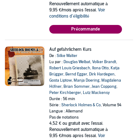
Renouvellement automatique à
9,95 €/mois après l'essai.
Voir
conditions d'éligibilité
Précommande
Auf gefährlichem Kurs
De :
Silke Walter
Lu par :
Douglas Welbat
,
Volker Brandt
,
Robert Louis Griesbach
,
Ilona Otto
,
Katja
Brügger
,
Bernd Egger
,
Dirk Hardegen
,
Gosta Liptow
,
Manja Doering
,
Magdalena
Höfner
,
Brian Sommer
,
Jean Coppong
,
Peter Kirchberger
,
Lutz Mackensy
Durée : 56 min
Série :
Sherlock Holmes & Co
, Volume 94
Langue : Allemand
Pas de notations
4,52 €
ou gratuit avec l'essai.
Renouvellement automatique à
9,95 €/mois après l'essai.
Voir