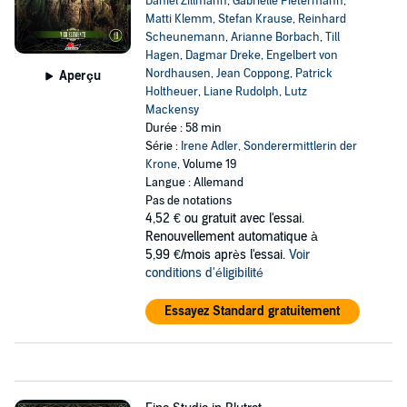
Daniel Zillmann
,
Gabrielle Pietermann
,
Matti Klemm
,
Stefan Krause
,
Reinhard
Scheunemann
,
Arianne Borbach
,
Till
Hagen
,
Dagmar Dreke
,
Engelbert von
Nordhausen
,
Jean Coppong
,
Patrick
Aperçu
Holtheuer
,
Liane Rudolph
,
Lutz
Mackensy
Durée : 58 min
Série :
Irene Adler, Sonderermittlerin der
Krone
, Volume 19
Langue : Allemand
Pas de notations
4,52 €
ou gratuit avec l'essai.
Renouvellement automatique à
5,99 €/mois après l'essai.
Voir
conditions d'éligibilité
Essayez Standard gratuitement