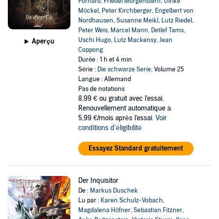
Fornaro
,
Friedel Morgenstern
,
Ulrike
Möckel
,
Peter Kirchberger
,
Engelbert von
Nordhausen
,
Susanne Meikl
,
Lutz Riedel
,
Peter Weis
,
Marcel Mann
,
Detlef Tams
,
Uschi Hugo
,
Lutz Mackensy
,
Jean
Aperçu
Coppong
Durée : 1 h et 4 min
Série :
Die schwarze Serie
, Volume 25
Langue : Allemand
Pas de notations
8,99 €
ou gratuit avec l'essai.
Renouvellement automatique à
5,99 €/mois après l'essai.
Voir
conditions d'éligibilité
Essayez Standard gratuitement
Der Inquisitor
De :
Markus Duschek
Lu par :
Karen Schulz-Vobach
,
Magdalena Höfner
,
Sebastian Fitzner
,