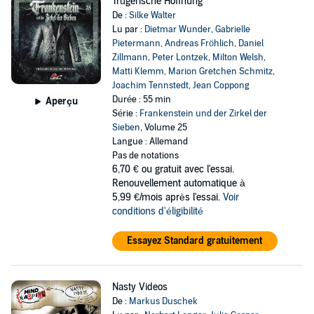
Trügerische Hoffnung
De :
Silke Walter
Lu par :
Dietmar Wunder
,
Gabrielle
Pietermann
,
Andreas Fröhlich
,
Daniel
Zillmann
,
Peter Lontzek
,
Milton Welsh
,
Matti Klemm
,
Marion Gretchen Schmitz
,
Joachim Tennstedt
,
Jean Coppong
Durée : 55 min
Aperçu
Série :
Frankenstein und der Zirkel der
Sieben
, Volume 25
Langue : Allemand
Pas de notations
6,70 €
ou gratuit avec l'essai.
Renouvellement automatique à
5,99 €/mois après l'essai.
Voir
conditions d'éligibilité
Essayez Standard gratuitement
Nasty Videos
De :
Markus Duschek