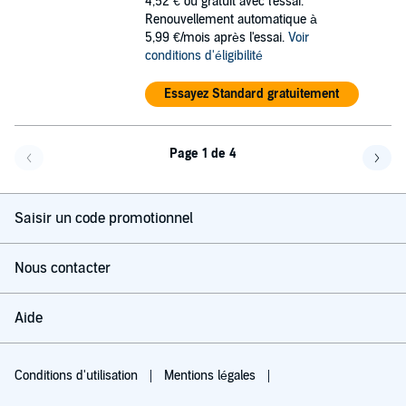
4,52 €
ou gratuit avec l'essai.
Renouvellement automatique à
5,99 €/mois après l'essai.
Voir
conditions d'éligibilité
Essayez Standard gratuitement
Page 1 de 4
Page précédente
Page 
Saisir un code promotionnel
Nous contacter
Aide
Conditions d'utilisation
Mentions légales