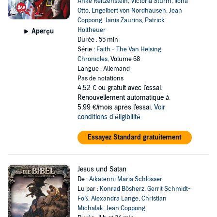
Anke Reitzenstein
,
Victoria Sturm
,
Ilona
Otto
,
Engelbert von Nordhausen
,
Jean
Coppong
,
Janis Zaurins
,
Patrick
Holtheuer
Aperçu
Durée : 55 min
Série :
Faith - The Van Helsing
Chronicles
, Volume 68
Langue : Allemand
Pas de notations
4,52 €
ou gratuit avec l'essai.
Renouvellement automatique à
5,99 €/mois après l'essai.
Voir
conditions d'éligibilité
Essayez Standard gratuitement
Jesus und Satan
De :
Aikaterini Maria Schlösser
Lu par :
Konrad Bösherz
,
Gerrit Schmidt-
Foß
,
Alexandra Lange
,
Christian
Michalak
,
Jean Coppong