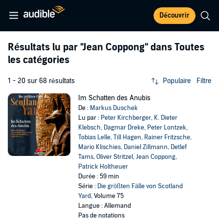
Découvrir
Résultats lu par
"Jean Coppong"
dans Toutes
les catégories
1 - 20 sur 68 résultats
Populaire
Filtre
Im Schatten des Anubis
De :
Markus Duschek
Lu par :
Peter Kirchberger
,
K. Dieter
Klebsch
,
Dagmar Dreke
,
Peter Lontzek
,
Tobias Lelle
,
Till Hagen
,
Rainer Fritzsche
,
Mario Klischies
,
Daniel Zillmann
,
Detlef
Tams
,
Oliver Stritzel
,
Jean Coppong
,
Patrick Holtheuer
Durée : 59 min
Série :
Die größten Fälle von Scotland
Yard
, Volume 75
Langue : Allemand
Pas de notations