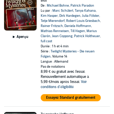
Blut
De :
Michael Bohne
,
Patrick Paradon
Lu par :
Marc Schülert
,
Tanya Kahana
,
Kim Hasper
,
Dirk Hardegen
,
Julia Fölster
,
Tetje Mierendorf
,
Robert Louis Griesbach
,
Rainer Fritzsch
,
Daniela Hoffmann
,
Mathias Renneisen
,
Till Hagen
,
Marius
Clarén
,
Jean Coppong
,
Patrick Holtheuer
,
Aperçu
full cast
Durée : 1 h et 4 min
Série :
Twilight Mysteries - Die neuen
Folgen
, Volume 14
Langue : Allemand
Pas de notations
8,99 €
ou gratuit avec l'essai.
Renouvellement automatique à
5,99 €/mois après l'essai.
Voir
conditions d'éligibilité
Essayez Standard gratuitement