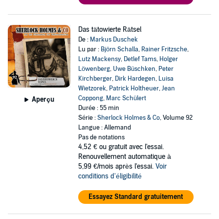
Das tätowierte Rätsel
De :
Markus Duschek
Lu par :
Björn Schalla
,
Rainer Fritzsche
,
Lutz Mackensy
,
Detlef Tams
,
Holger
Löwenberg
,
Uwe Büschken
,
Peter
Kirchberger
,
Dirk Hardegen
,
Luisa
Wietzorek
,
Patrick Holtheuer
,
Jean
Coppong
,
Marc Schülert
Aperçu
Durée : 55 min
Série :
Sherlock Holmes & Co
, Volume 92
Langue : Allemand
Pas de notations
4,52 €
ou gratuit avec l'essai.
Renouvellement automatique à
5,99 €/mois après l'essai.
Voir
conditions d'éligibilité
Essayez Standard gratuitement