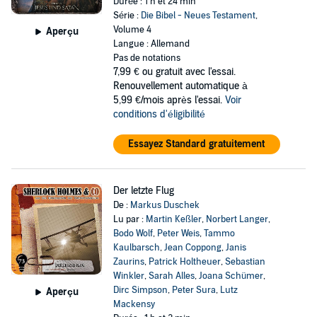
Durée : 1 h et 24 min
Série :
Die Bibel - Neues Testament
,
Volume 4
Aperçu
Langue : Allemand
Pas de notations
7,99 €
ou gratuit avec l'essai.
Renouvellement automatique à
5,99 €/mois après l'essai.
Voir
conditions d'éligibilité
Essayez Standard gratuitement
Der letzte Flug
De :
Markus Duschek
Lu par :
Martin Keßler
,
Norbert Langer
,
Bodo Wolf
,
Peter Weis
,
Tammo
Kaulbarsch
,
Jean Coppong
,
Janis
Zaurins
,
Patrick Holtheuer
,
Sebastian
Winkler
,
Sarah Alles
,
Joana Schümer
,
Dirc Simpson
,
Peter Sura
,
Lutz
Aperçu
Mackensy