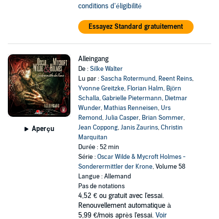
conditions d'éligibilité
Essayez Standard gratuitement
Alleingang
De :
Silke Walter
Lu par :
Sascha Rotermund
,
Reent Reins
,
Yvonne Greitzke
,
Florian Halm
,
Björn
Schalla
,
Gabrielle Pietermann
,
Dietmar
Wunder
,
Mathias Renneisen
,
Urs
Remond
,
Julia Casper
,
Brian Sommer
,
Jean Coppong
,
Janis Zaurins
,
Christin
Aperçu
Marquitan
Durée : 52 min
Série :
Oscar Wilde & Mycroft Holmes -
Sonderermittler der Krone
, Volume 58
Langue : Allemand
Pas de notations
4,52 €
ou gratuit avec l'essai.
Renouvellement automatique à
5,99 €/mois après l'essai.
Voir