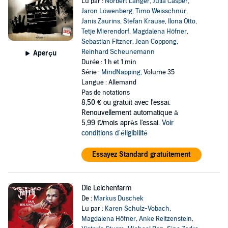
Lu par :
Norbert Langer
,
Julia Casper
,
Jaron Löwenberg
,
Timo Weisschnur
,
Janis Zaurins
,
Stefan Krause
,
Ilona Otto
,
Tetje Mierendorf
,
Magdalena Höfner
,
Sebastian Fitzner
,
Jean Coppong
,
Reinhard Scheunemann
Aperçu
Durée : 1 h et 1 min
Série :
MindNapping
, Volume 35
Langue : Allemand
Pas de notations
8,50 €
ou gratuit avec l'essai.
Renouvellement automatique à
5,99 €/mois après l'essai.
Voir
conditions d'éligibilité
Essayez Standard gratuitement
Die Leichenfarm
De :
Markus Duschek
Lu par :
Karen Schulz-Vobach
,
Magdalena Höfner
,
Anke Reitzenstein
,