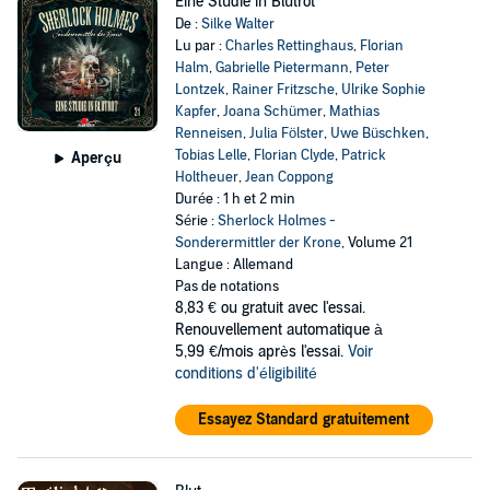
Eine Studie in Blutrot
De :
Silke Walter
Lu par :
Charles Rettinghaus
,
Florian
Halm
,
Gabrielle Pietermann
,
Peter
Lontzek
,
Rainer Fritzsche
,
Ulrike Sophie
Kapfer
,
Joana Schümer
,
Mathias
Renneisen
,
Julia Fölster
,
Uwe Büschken
,
Tobias Lelle
,
Florian Clyde
,
Patrick
Aperçu
Holtheuer
,
Jean Coppong
Durée : 1 h et 2 min
Série :
Sherlock Holmes -
Sonderermittler der Krone
, Volume 21
Langue : Allemand
Pas de notations
8,83 €
ou gratuit avec l'essai.
Renouvellement automatique à
5,99 €/mois après l'essai.
Voir
conditions d'éligibilité
Essayez Standard gratuitement