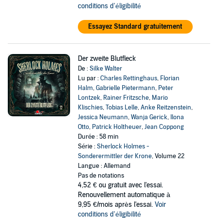
conditions d'éligibilité
Essayez Standard gratuitement
Der zweite Blutfleck
De :
Silke Walter
Lu par :
Charles Rettinghaus
,
Florian
Halm
,
Gabrielle Pietermann
,
Peter
Lontzek
,
Rainer Fritzsche
,
Mario
Klischies
,
Tobias Lelle
,
Anke Reitzenstein
,
Jessica Neumann
,
Wanja Gerick
,
Ilona
Otto
,
Patrick Holtheuer
,
Jean Coppong
Durée : 58 min
Série :
Sherlock Holmes -
Sonderermittler der Krone
, Volume 22
Langue : Allemand
Pas de notations
4,52 €
ou gratuit avec l'essai.
Renouvellement automatique à
9,95 €/mois après l'essai.
Voir
conditions d'éligibilité