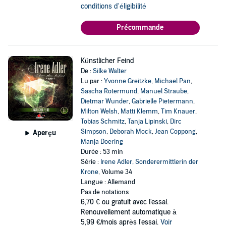
conditions d'éligibilité
Précommande
Künstlicher Feind
De :
Silke Walter
Lu par :
Yvonne Greitzke
,
Michael Pan
,
Sascha Rotermund
,
Manuel Straube
,
Dietmar Wunder
,
Gabrielle Pietermann
,
Milton Welsh
,
Matti Klemm
,
Tim Knauer
,
Tobias Schmitz
,
Tanja Lipinski
,
Dirc
Simpson
,
Deborah Mock
,
Jean Coppong
,
Aperçu
Manja Doering
Durée : 53 min
Série :
Irene Adler, Sonderermittlerin der
Krone
, Volume 34
Langue : Allemand
Pas de notations
6,70 €
ou gratuit avec l'essai.
Renouvellement automatique à
5,99 €/mois après l'essai.
Voir