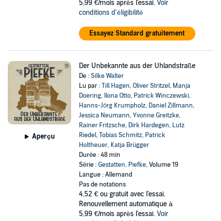
5,99 €/mois après l'essai.
Voir
conditions d'éligibilité
Essayez Standard gratuitement
Der Unbekannte aus der Uhlandstraße
De :
Silke Walter
Lu par :
Till Hagen
,
Oliver Stritzel
,
Manja
Doering
,
Ilona Otto
,
Patrick Winczewski
,
Hanns-Jörg Krumpholz
,
Daniel Zillmann
,
Jessica Neumann
,
Yvonne Greitzke
,
Rainer Fritzsche
,
Dirk Hardegen
,
Lutz
Riedel
,
Tobias Schmitz
,
Patrick
Aperçu
Holtheuer
,
Katja Brügger
Durée : 48 min
Série :
Gestatten, Piefke
, Volume 19
Langue : Allemand
Pas de notations
4,52 €
ou gratuit avec l'essai.
Renouvellement automatique à
5,99 €/mois après l'essai.
Voir