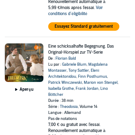
Renouvellement automatique à
5,99 €/mois après l'essai.
Voir
conditions d'éligibilité
Essayez Standard gratuitement
Eine schicksalhafte Begegnung. Das
Original-Hörspiel zur TV-Serie
De :
Florian Bald
Lu par :
Gabriele Blum
,
Magdalena
Montasser
,
Tony Sattler
,
Eleni
Architektonidou
,
Finn Posthumus
,
Patrick Winczewski
,
Marion von Stengel
,
Isabella Grothe
,
Frank Jordan
,
Lino
Aperçu
Böttcher
Durée : 38 min
Série :
Theodosia
, Volume 14
Langue : Allemand
Pas de notations
7,00 €
ou gratuit avec l'essai.
Renouvellement automatique à