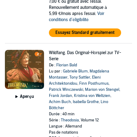
7,00 €
ou gratuit avec l'essai.
Renouvellement automatique à
5,99 €/mois après l'essai.
Voir
conditions d'éligibilité
Essayez Standard gratuitement
Wildfang. Das Original-Hörspiel zur TV-
Serie
De :
Florian Bald
Lu par :
Gabriele Blum
,
Magdalena
Montasser
,
Tony Sattler
,
Eleni
Architektonidou
,
Finn Posthumus
,
Patrick Winczewski
,
Marion von Stengel
,
Frank Jordan
,
Kristina von Weltzien
,
Aperçu
Achim Buch
,
Isabella Grothe
,
Lino
Böttcher
Durée : 40 min
Série :
Theodosia
, Volume 12
Langue : Allemand
Pas de notations