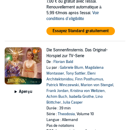
7,00 €
ou gratuit avec l'essai.
Renouvellement automatique à
5,99 €/mois après l'essai.
Voir
conditions d'éligibilité
Essayez Standard gratuitement
Die Sonnenfinsternis. Das Original-
Hörspiel zur TV-Serie
De :
Florian Bald
Lu par :
Gabriele Blum
,
Magdalena
Montasser
,
Tony Sattler
,
Eleni
Architektonidou
,
Finn Posthumus
,
Patrick Winczewski
,
Marion von Stengel
,
Frank Jordan
,
Kristina von Weltzien
,
Aperçu
Achim Buch
,
Isabella Grothe
,
Lino
Böttcher
,
Julia Casper
Durée : 39 min
Série :
Theodosia
, Volume 10
Langue : Allemand
Pas de notations