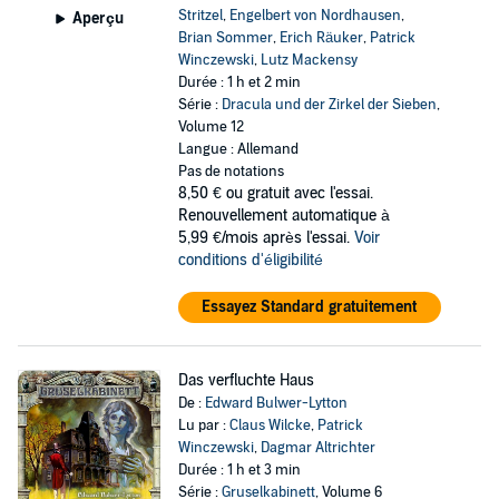
Stritzel
,
Engelbert von Nordhausen
,
Aperçu
Brian Sommer
,
Erich Räuker
,
Patrick
Winczewski
,
Lutz Mackensy
Durée : 1 h et 2 min
Série :
Dracula und der Zirkel der Sieben
,
Volume 12
Langue : Allemand
Pas de notations
8,50 €
ou gratuit avec l'essai.
Renouvellement automatique à
5,99 €/mois après l'essai.
Voir
conditions d'éligibilité
Essayez Standard gratuitement
Das verfluchte Haus
De :
Edward Bulwer-Lytton
Lu par :
Claus Wilcke
,
Patrick
Winczewski
,
Dagmar Altrichter
Durée : 1 h et 3 min
Série :
Gruselkabinett
, Volume 6