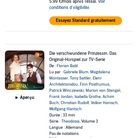
5,99 €/mois après l'essai.
Voir
conditions d'éligibilité
Essayez Standard gratuitement
Die verschwundene Prinzessin. Das
Original-Hörspiel zur TV-Serie
De :
Florian Bald
Lu par :
Gabriele Blum
,
Magdalena
Montasser
,
Tony Sattler
,
Eleni
Architektonidou
,
Finn Posthumus
,
Patrick Winczewski
,
Marion von Stengel
,
Frank Jordan
,
Isabella Grothe
,
Achim
Aperçu
Buch
,
Christian Rudolf
,
Volker Hanisch
,
Wolfgang Häntsch
Durée : 33 min
Série :
Theodosia
, Volume 3
Langue : Allemand
Pas de notations