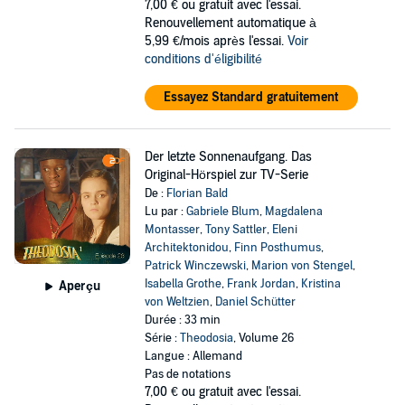
7,00 €
ou gratuit avec l'essai.
Renouvellement automatique à
5,99 €/mois après l'essai.
Voir
conditions d'éligibilité
Essayez Standard gratuitement
Der letzte Sonnenaufgang. Das
Original-Hörspiel zur TV-Serie
De :
Florian Bald
Lu par :
Gabriele Blum
,
Magdalena
Montasser
,
Tony Sattler
,
Eleni
Architektonidou
,
Finn Posthumus
,
Patrick Winczewski
,
Marion von Stengel
,
Isabella Grothe
,
Frank Jordan
,
Kristina
Aperçu
von Weltzien
,
Daniel Schütter
Durée : 33 min
Série :
Theodosia
, Volume 26
Langue : Allemand
Pas de notations
7,00 €
ou gratuit avec l'essai.