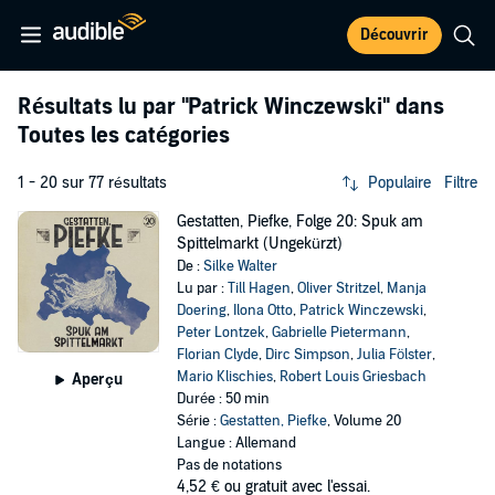
Découvrir
Résultats lu par
"Patrick Winczewski"
dans
Toutes les catégories
1 - 20 sur 77 résultats
Populaire
Filtre
Gestatten, Piefke, Folge 20: Spuk am
Spittelmarkt (Ungekürzt)
De :
Silke Walter
Lu par :
Till Hagen
,
Oliver Stritzel
,
Manja
Doering
,
Ilona Otto
,
Patrick Winczewski
,
Peter Lontzek
,
Gabrielle Pietermann
,
Florian Clyde
,
Dirc Simpson
,
Julia Fölster
,
Mario Klischies
,
Robert Louis Griesbach
Aperçu
Durée : 50 min
Série :
Gestatten, Piefke
, Volume 20
Langue : Allemand
Pas de notations
4,52 €
ou gratuit avec l'essai.