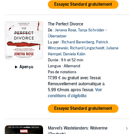
Essayez Standard gratuitement
The Perfect Divorce
De :
Jeneva Rose
,
Tanja Schröder -
Übersetzer
Lu par :
Richard Barenberg
,
Patrick
Winczewski
,
Richard Lingscheidt
,
Juliane
Hempel
,
Daniela Kälin
Durée : 9 h et 52 min
Langue : Allemand
Aperçu
Pas de notations
17,99 €
ou gratuit avec l'essai.
Renouvellement automatique à
5,99 €/mois après l'essai.
Voir
conditions d'éligibilité
Essayez Standard gratuitement
Marvel's Wastelanders: Wolverine