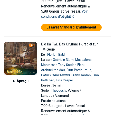
7,00 €
ou gratuit avec l'essai.
Renouvellement automatique à
5,99 €/mois après l'essai.
Voir
conditions d'éligibilité
Essayez Standard gratuitement
Die Ka-Tür. Das Original-Hörspiel zur
TV-Serie
De :
Florian Bald
Lu par :
Gabriele Blum
,
Magdalena
Montasser
,
Tony Sattler
,
Eleni
Architektonidou
,
Finn Posthumus
,
Patrick Winczewski
,
Frank Jordan
,
Lino
Böttcher
,
Julia Casper
Aperçu
Durée : 34 min
Série :
Theodosia
, Volume 4
Langue : Allemand
Pas de notations
7,00 €
ou gratuit avec l'essai.
Renouvellement automatique à