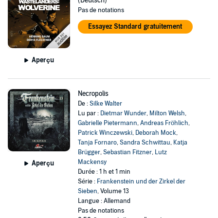
(Deutsch)
Pas de notations
Essayez Standard gratuitement
Aperçu
Necropolis
De :
Silke Walter
Lu par :
Dietmar Wunder
,
Milton Welsh
,
Gabrielle Pietermann
,
Andreas Fröhlich
,
Patrick Winczewski
,
Deborah Mock
,
Tanja Fornaro
,
Sandra Schwittau
,
Katja
Brügger
,
Sebastian Fitzner
,
Lutz
Mackensy
Aperçu
Durée : 1 h et 1 min
Série :
Frankenstein und der Zirkel der
Sieben
, Volume 13
Langue : Allemand
Pas de notations