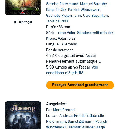
Sascha Rotermund
,
Manuel Straube
,
Katja Keßler
,
Patrick Winczewski
,
Gabrielle Pietermann
,
Uwe Büschken
,
Janis Zaurins
Aperçu
Durée : 56 min
Série :
Irene Adler, Sonderermittlerin der
Krone
, Volume 32
Langue : Allemand
Pas de notations
4,52 €
ou gratuit avec l'essai.
Renouvellement automatique à
5,99 €/mois après l'essai.
Voir
conditions d'éligibilité
Essayez Standard gratuitement
Ausgeliefert
De :
Marc Freund
Lu par :
Andreas Fröhlich
,
Gabrielle
Pietermann
,
Daniel Zillmann
,
Patrick
Winczewski
,
Dietmar Wunder
,
Katja