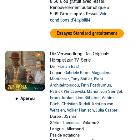
8,50 €
ou gratuit avec l'essai.
Renouvellement automatique à
5,99 €/mois après l'essai.
Voir
conditions d'éligibilité
Essayez Standard gratuitement
Die Verwandlung. Das Original-
Hörspiel zur TV-Serie
De :
Florian Bald
Lu par :
Gabriele Blum
,
Magdalena
Montasser
,
Tony Sattler
,
Eleni
Architektonidou
,
Finn Posthumus
,
Patrick Winczewski
,
Marion von Stengel
,
Frank Jordan
,
Lino Böttcher
,
Achim
Aperçu
Buch
,
Christian Rudolf
,
Kristina von
Weltzien
,
Volker Hanisch
,
Julia Casper
Durée : 35 min
Série :
Theodosia
, Volume 2
Langue : Allemand
Pas de notations