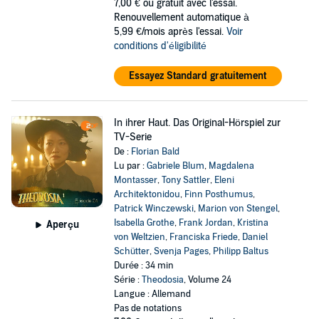
7,00 €
ou gratuit avec l'essai.
Renouvellement automatique à
5,99 €/mois après l'essai.
Voir
conditions d'éligibilité
Essayez Standard gratuitement
In ihrer Haut. Das Original-Hörspiel zur
TV-Serie
De :
Florian Bald
Lu par :
Gabriele Blum
,
Magdalena
Montasser
,
Tony Sattler
,
Eleni
Architektonidou
,
Finn Posthumus
,
Patrick Winczewski
,
Marion von Stengel
,
Isabella Grothe
,
Frank Jordan
,
Kristina
Aperçu
von Weltzien
,
Franciska Friede
,
Daniel
Schütter
,
Svenja Pages
,
Philipp Baltus
Durée : 34 min
Série :
Theodosia
, Volume 24
Langue : Allemand
Pas de notations