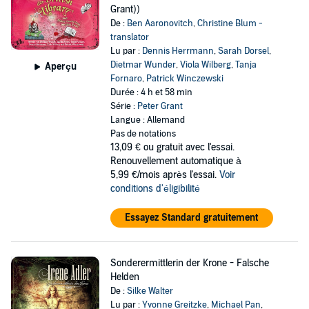
Grant))
De :
Ben Aaronovitch
,
Christine Blum -
translator
Lu par :
Dennis Herrmann
,
Sarah Dorsel
,
Dietmar Wunder
,
Viola Wilberg
,
Tanja
Aperçu
Fornaro
,
Patrick Winczewski
Durée : 4 h et 58 min
Série :
Peter Grant
Langue : Allemand
Pas de notations
13,09 €
ou gratuit avec l'essai.
Renouvellement automatique à
5,99 €/mois après l'essai.
Voir
conditions d'éligibilité
Essayez Standard gratuitement
Sonderermittlerin der Krone - Falsche
Helden
De :
Silke Walter
Lu par :
Yvonne Greitzke
,
Michael Pan
,