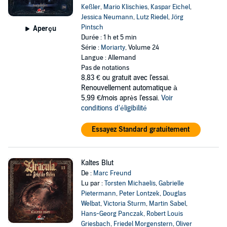
Keßler
,
Mario Klischies
,
Kaspar Eichel
,
Jessica Neumann
,
Lutz Riedel
,
Jörg
Pintsch
Aperçu
Durée : 1 h et 5 min
Série :
Moriarty
, Volume 24
Langue : Allemand
Pas de notations
8,83 €
ou gratuit avec l'essai.
Renouvellement automatique à
5,99 €/mois après l'essai.
Voir
conditions d'éligibilité
Essayez Standard gratuitement
Kaltes Blut
De :
Marc Freund
Lu par :
Torsten Michaelis
,
Gabrielle
Pietermann
,
Peter Lontzek
,
Douglas
Welbat
,
Victoria Sturm
,
Martin Sabel
,
Hans-Georg Panczak
,
Robert Louis
Griesbach
,
Friedel Morgenstern
,
Oliver