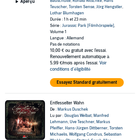
Bauschulte
,
Ronald Nitschke
,
Hans
Aperçu
Teuscher
,
Torsten Sense
,
Jörg Hengstler
,
Lothar Blumhagen
Durée : 1 h et 23 min
Série :
Jurassic Park [Filmhörspiele]
,
Volume 1
Langue : Allemand
Pas de notations
10,00 €
ou gratuit avec l'essai.
Renouvellement automatique à
5,99 €/mois après l'essai.
Voir
conditions d'éligibilité
Essayez Standard gratuitement
Entfesselter Wahn
De :
Markus Duschek
Lu par :
Douglas Welbat
,
Manfred
Lehmann
,
Uve Teschner
,
Markus
Pfeiffer
,
Hans-Jürgen Dittberner
,
Torsten
Michaelis
,
Wolfgang Condrus
,
Sebastian