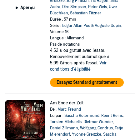
Greitzke
,
Jörg Pintsch
,
Till Hagen
,
Sina
Zadra
,
Dirc Simpson
,
Peter Weis
,
Uwe
Aperçu
Büschken
,
Sebastian Fitzner
Durée : 57 min
Série :
Edgar Allan Poe & Auguste Dupin
,
Volume 16
Langue : Allemand
Pas de notations
4,52 €
ou gratuit avec l'essai.
Renouvellement automatique à
5,99 €/mois après l'essai.
Voir
conditions d'éligibilité
Essayez Standard gratuitement
Am Ende der Zeit
De :
Marc Freund
Lu par :
Sascha Rotermund
,
Reent Reins
,
Torsten Michaelis
,
Dietmar Wunder
,
Daniel Zillmann
,
Wolfgang Condrus
,
Tetje
Mierendorf
,
Yvonne Greitzke
,
Sascha