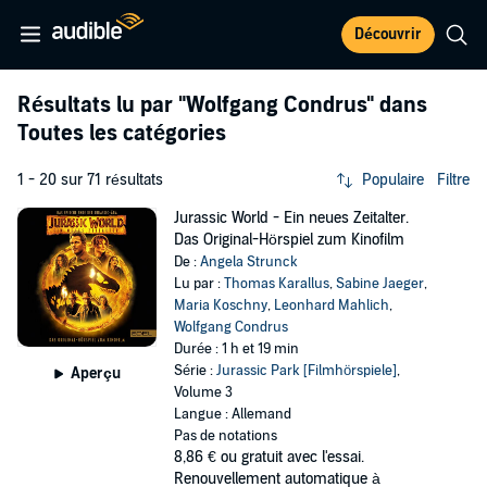
Découvrir
Résultats lu par
"Wolfgang Condrus"
dans
Toutes les catégories
1 - 20 sur 71 résultats
Populaire
Filtre
Jurassic World - Ein neues Zeitalter.
Das Original-Hörspiel zum Kinofilm
De :
Angela Strunck
Lu par :
Thomas Karallus
,
Sabine Jaeger
,
Maria Koschny
,
Leonhard Mahlich
,
Wolfgang Condrus
Durée : 1 h et 19 min
Série :
Jurassic Park [Filmhörspiele]
,
Aperçu
Volume 3
Langue : Allemand
Pas de notations
8,86 €
ou gratuit avec l'essai.
Renouvellement automatique à