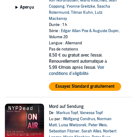
von Nordhausen
,
Mario Klischies
,
Jean
Coppong
,
Yvonne Greitzke
,
Sascha
Aperçu
Rotermund
,
Tilmar Kuhn
,
Lutz
Mackensy
Durée : 1 h
Série :
Edgar Allan Poe & Auguste Dupin
,
Volume 20
Langue : Allemand
Pas de notations
8,50 €
ou gratuit avec l'essai.
Renouvellement automatique à
5,99 €/mois après l'essai.
Voir
conditions d'éligibilité
Essayez Standard gratuitement
Mord auf Sendung
De :
Markus Topf
,
Vanessa Topf
Lu par :
Wolfgang Condrus
,
Norman
Matt
,
Luisa Wietzorek
,
Peter Weis
,
Sebastian Fitzner
,
Sarah Alles
,
Norbert