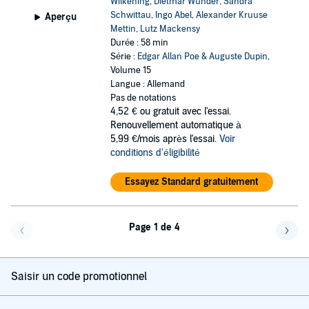
Wilkening
,
Dietmar Wunder
,
Sandra
Schwittau
,
Ingo Abel
,
Alexander Kruuse
Aperçu
Mettin
,
Lutz Mackensy
Durée : 58 min
Série :
Edgar Allan Poe & Auguste Dupin
,
Volume 15
Langue : Allemand
Pas de notations
4,52 €
ou gratuit avec l'essai.
Renouvellement automatique à
5,99 €/mois après l'essai.
Voir
conditions d'éligibilité
Essayez Standard gratuitement
Page 1 de 4
Page précédente
Page 
Saisir un code promotionnel