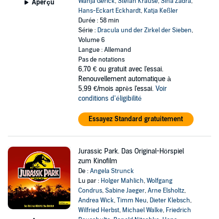
Wanja Gerick
,
Stefan Krause
,
Sina Zadra
,
Aperçu
Hans-Eckart Eckhardt
,
Katja Keßler
Durée : 58 min
Série :
Dracula und der Zirkel der Sieben
,
Volume 6
Langue : Allemand
Pas de notations
6,70 €
ou gratuit avec l'essai.
Renouvellement automatique à
5,99 €/mois après l'essai.
Voir
conditions d'éligibilité
Essayez Standard gratuitement
Jurassic Park. Das Original-Hörspiel
zum Kinofilm
De :
Angela Strunck
Lu par :
Holger Mahlich
,
Wolfgang
Condrus
,
Sabine Jaeger
,
Arne Elsholtz
,
Andrea Wick
,
Timm Neu
,
Dieter Klebsch
,
Wilfried Herbst
,
Michael Walke
,
Friedrich