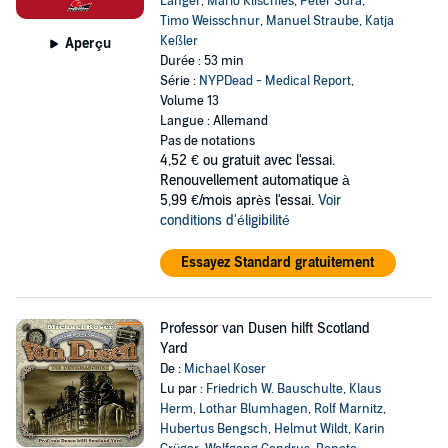
Langer
,
Mario Klischies
,
Peter Sura
,
Timo Weisschnur
,
Manuel Straube
,
Katja
Keßler
Aperçu
Durée : 53 min
Série :
NYPDead - Medical Report
,
Volume 13
Langue : Allemand
Pas de notations
4,52 €
ou gratuit avec l'essai.
Renouvellement automatique à
5,99 €/mois après l'essai.
Voir
conditions d'éligibilité
Essayez Standard gratuitement
Professor van Dusen hilft Scotland
Yard
De :
Michael Koser
Lu par :
Friedrich W. Bauschulte
,
Klaus
Herm
,
Lothar Blumhagen
,
Rolf Marnitz
,
Hubertus Bengsch
,
Helmut Wildt
,
Karin