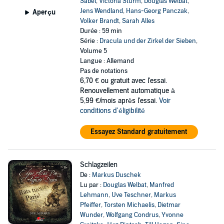
Sabel
,
Victoria Sturm
,
Douglas Welbat
,
Jens Wendland
,
Hans-Georg Panczak
,
Aperçu
Volker Brandt
,
Sarah Alles
Durée : 59 min
Série :
Dracula und der Zirkel der Sieben
,
Volume 5
Langue : Allemand
Pas de notations
6,70 €
ou gratuit avec l'essai.
Renouvellement automatique à
5,99 €/mois après l'essai.
Voir
conditions d'éligibilité
Essayez Standard gratuitement
Schlagzeilen
De :
Markus Duschek
Lu par :
Douglas Welbat
,
Manfred
Lehmann
,
Uve Teschner
,
Markus
Pfeiffer
,
Torsten Michaelis
,
Dietmar
Wunder
,
Wolfgang Condrus
,
Yvonne