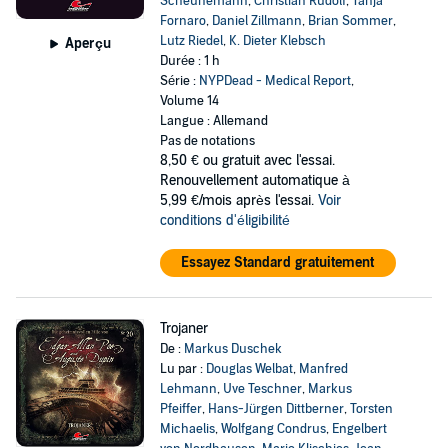
Scheunemann
,
Christian Rudolf
,
Tanja
Fornaro
,
Daniel Zillmann
,
Brian Sommer
,
Lutz Riedel
,
K. Dieter Klebsch
Aperçu
Durée : 1 h
Série :
NYPDead - Medical Report
,
Volume 14
Langue : Allemand
Pas de notations
8,50 €
ou gratuit avec l'essai.
Renouvellement automatique à
5,99 €/mois après l'essai.
Voir
conditions d'éligibilité
Essayez Standard gratuitement
Trojaner
De :
Markus Duschek
Lu par :
Douglas Welbat
,
Manfred
Lehmann
,
Uve Teschner
,
Markus
Pfeiffer
,
Hans-Jürgen Dittberner
,
Torsten
Michaelis
,
Wolfgang Condrus
,
Engelbert