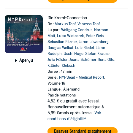
Die Kreml-Connection
De :
Markus Topf
,
Vanessa Topf
Lu par :
Wolfgang Condrus
,
Norman
Matt
,
Luisa Wietzorek
,
Peter Weis
,
Sebastian Fitzner
,
Jaron Löwenberg
,
Douglas Welbat
,
Lutz Riedel
,
Liane
Rudolph
,
Uschi Hugo
,
Stefan Krause
,
Julia Fölster
,
Joana Schümer
,
Ilona Otto
,
Aperçu
K.Dieter Klebsch
Durée : 47 min
Série :
NYPDead - Medical Report
,
Volume 16
Langue : Allemand
Pas de notations
4,52 €
ou gratuit avec l'essai.
Renouvellement automatique à
5,99 €/mois après l'essai.
Voir
conditions d'éligibilité
Essayez Standard gratuitement