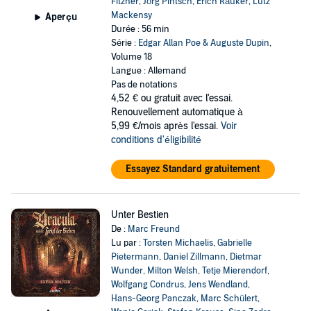
Fitzner
,
Jörg Pintsch
,
Erich Räuker
,
Lutz
Mackensy
Aperçu
Durée : 56 min
Série :
Edgar Allan Poe & Auguste Dupin
,
Volume 18
Langue : Allemand
Pas de notations
4,52 €
ou gratuit avec l'essai.
Renouvellement automatique à
5,99 €/mois après l'essai.
Voir
conditions d'éligibilité
Essayez Standard gratuitement
Unter Bestien
De :
Marc Freund
Lu par :
Torsten Michaelis
,
Gabrielle
Pietermann
,
Daniel Zillmann
,
Dietmar
Wunder
,
Milton Welsh
,
Tetje Mierendorf
,
Wolfgang Condrus
,
Jens Wendland
,
Hans-Georg Panczak
,
Marc Schülert
,