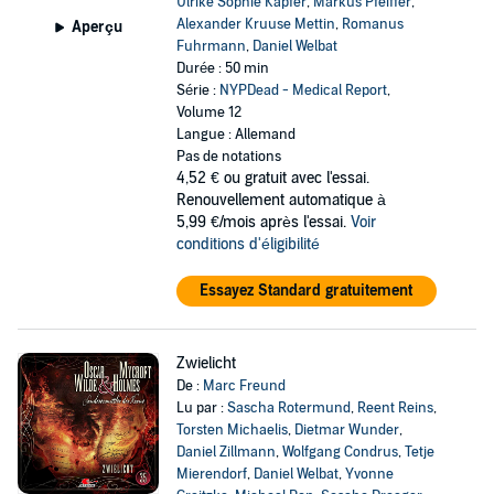
Ulrike Sophie Kapfer
,
Markus Pfeiffer
,
Alexander Kruuse Mettin
,
Romanus
Aperçu
Fuhrmann
,
Daniel Welbat
Durée : 50 min
Série :
NYPDead - Medical Report
,
Volume 12
Langue : Allemand
Pas de notations
4,52 €
ou gratuit avec l'essai.
Renouvellement automatique à
5,99 €/mois après l'essai.
Voir
conditions d'éligibilité
Essayez Standard gratuitement
Zwielicht
De :
Marc Freund
Lu par :
Sascha Rotermund
,
Reent Reins
,
Torsten Michaelis
,
Dietmar Wunder
,
Daniel Zillmann
,
Wolfgang Condrus
,
Tetje
Mierendorf
,
Daniel Welbat
,
Yvonne