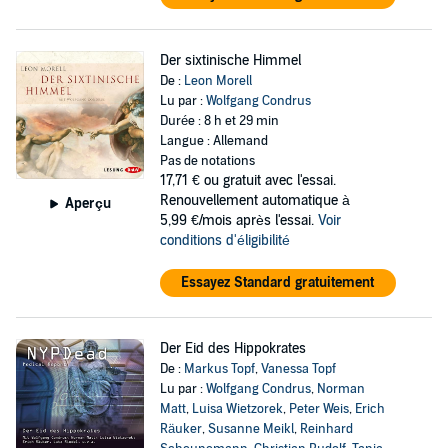
Der sixtinische Himmel
De :
Leon Morell
Lu par :
Wolfgang Condrus
Durée : 8 h et 29 min
Langue : Allemand
Pas de notations
17,71 €
ou gratuit avec l'essai.
Renouvellement automatique à
Aperçu
5,99 €/mois après l'essai.
Voir
conditions d'éligibilité
Essayez Standard gratuitement
Der Eid des Hippokrates
De :
Markus Topf
,
Vanessa Topf
Lu par :
Wolfgang Condrus
,
Norman
Matt
,
Luisa Wietzorek
,
Peter Weis
,
Erich
Räuker
,
Susanne Meikl
,
Reinhard