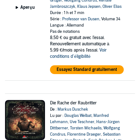
Grüger
,
Wolfgang Condrus
,
Renate
Jambroszczyk
,
Klaus Jepsen
,
Oliver Elias
Aperçu
Durée : 1 h et 7 min
Série :
Professor van Dusen
, Volume 34
Langue : Allemand
Pas de notations
8,50 €
ou gratuit avec l'essai.
Renouvellement automatique à
5,99 €/mois après l'essai.
Voir
conditions d'éligibilité
Essayez Standard gratuitement
Die Rache der Raubritter
De :
Markus Duschek
Lu par :
Douglas Welbat
,
Manfred
Lehmann
,
Uve Teschner
,
Hans-Jürgen
Dittberner
,
Torsten Michaelis
,
Wolfgang
Condrus
,
Florentine Draeger
,
Sebastian