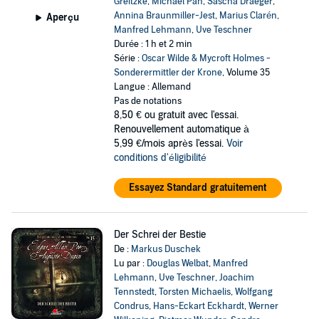
Greitzke
,
Michael Pan
,
Sascha Draeger
,
Annina Braunmiller-Jest
,
Marius Clarén
,
Aperçu
Manfred Lehmann
,
Uve Teschner
Durée : 1 h et 2 min
Série :
Oscar Wilde & Mycroft Holmes -
Sonderermittler der Krone
, Volume 35
Langue : Allemand
Pas de notations
8,50 €
ou gratuit avec l'essai.
Renouvellement automatique à
5,99 €/mois après l'essai.
Voir
conditions d'éligibilité
Essayez Standard gratuitement
Der Schrei der Bestie
De :
Markus Duschek
Lu par :
Douglas Welbat
,
Manfred
Lehmann
,
Uve Teschner
,
Joachim
Tennstedt
,
Torsten Michaelis
,
Wolfgang
Condrus
,
Hans-Eckart Eckhardt
,
Werner