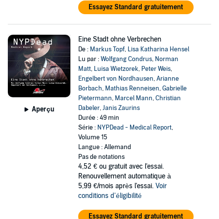
Essayez Standard gratuitement
Eine Stadt ohne Verbrechen
De :
Markus Topf
,
Lisa Katharina Hensel
Lu par :
Wolfgang Condrus
,
Norman
Matt
,
Luisa Wietzorek
,
Peter Weis
,
Engelbert von Nordhausen
,
Arianne
Borbach
,
Mathias Renneisen
,
Gabrielle
Pietermann
,
Marcel Mann
,
Christian
Dabeler
,
Janis Zaurins
Aperçu
Durée : 49 min
Série :
NYPDead - Medical Report
,
Volume 15
Langue : Allemand
Pas de notations
4,52 €
ou gratuit avec l'essai.
Renouvellement automatique à
5,99 €/mois après l'essai.
Voir
conditions d'éligibilité
Essayez Standard gratuitement