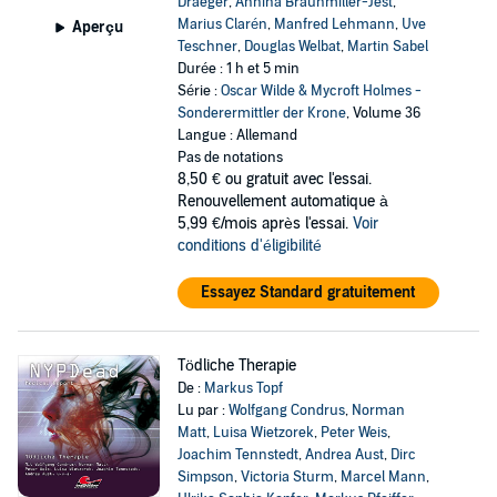
Draeger
,
Annina Braunmiller-Jest
,
Marius Clarén
,
Manfred Lehmann
,
Uve
Aperçu
Teschner
,
Douglas Welbat
,
Martin Sabel
Durée : 1 h et 5 min
Série :
Oscar Wilde & Mycroft Holmes -
Sonderermittler der Krone
, Volume 36
Langue : Allemand
Pas de notations
8,50 €
ou gratuit avec l'essai.
Renouvellement automatique à
5,99 €/mois après l'essai.
Voir
conditions d'éligibilité
Essayez Standard gratuitement
Tödliche Therapie
De :
Markus Topf
Lu par :
Wolfgang Condrus
,
Norman
Matt
,
Luisa Wietzorek
,
Peter Weis
,
Joachim Tennstedt
,
Andrea Aust
,
Dirc
Simpson
,
Victoria Sturm
,
Marcel Mann
,