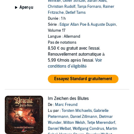
Winkler
,
Oliver Stritzel
,
Sarah Alles
,
Christian Rudolf
,
Tanja Fornaro
,
Rainer
Aperçu
Fritzsche
,
Detlef Tams
Durée : 1 h
Série :
Edgar Allan Poe & Auguste Dupin
,
Volume 17
Langue : Allemand
Pas de notations
8,50 €
ou gratuit avec l'essai.
Renouvellement automatique à
5,99 €/mois après l'essai.
Voir
conditions d'éligibilité
Essayez Standard gratuitement
Im Zeichen des Blutes
De :
Marc Freund
Lu par :
Torsten Michaelis
,
Gabrielle
Pietermann
,
Daniel Zillmann
,
Dietmar
Wunder
,
Milton Welsh
,
Tetje Mierendorf
,
Daniel Welbat
,
Wolfgang Condrus
,
Martin