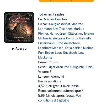
Tod eines Feindes
De :
Markus Duschek
Lu par :
Douglas Welbat
,
Manfred
Lehmann
,
Uve Teschner
,
Markus
Pfeiffer
,
Hans-Jürgen Dittberner
,
Torsten
Michaelis
,
Wolfgang Condrus
,
Gabrielle
Pietermann
,
Timo Weisschnur
,
Leonhard Mahlich
,
Katja Keßler
,
Michael
Aperçu
Pan
,
Robert Louis Griesbach
,
Lutz
Mackensy
Durée : 59 min
Série :
Edgar Allan Poe & Auguste Dupin
,
Volume 21
Langue : Allemand
Pas de notations
4,52 €
ou gratuit avec l'essai.
Renouvellement automatique à
5,99 €/mois après l'essai.
Voir
conditions d'éligibilité