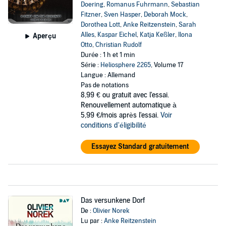
Doering
,
Romanus Fuhrmann
,
Sebastian
Fitzner
,
Sven Hasper
,
Deborah Mock
,
Dorothea Lott
,
Anke Reitzenstein
,
Sarah
Alles
,
Kaspar Eichel
,
Katja Keßler
,
Ilona
Aperçu
Otto
,
Christian Rudolf
Durée : 1 h et 1 min
Série :
Heliosphere 2265
, Volume 17
Langue : Allemand
Pas de notations
8,99 €
ou gratuit avec l'essai.
Renouvellement automatique à
5,99 €/mois après l'essai.
Voir
conditions d'éligibilité
Essayez Standard gratuitement
Das versunkene Dorf
De :
Olivier Norek
Lu par :
Anke Reitzenstein