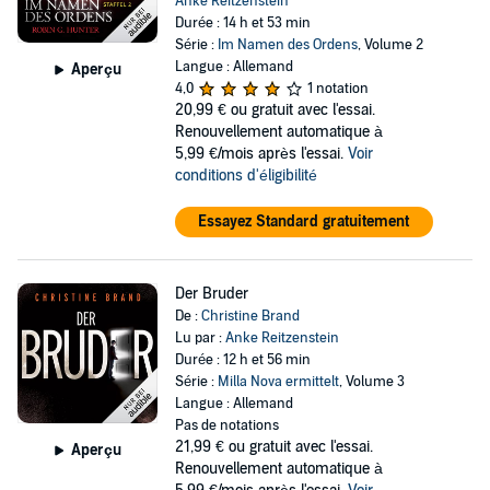
Anke Reitzenstein
Durée : 14 h et 53 min
Série :
Im Namen des Ordens
, Volume 2
Langue : Allemand
Aperçu
4,0
1 notation
20,99 €
ou gratuit avec l'essai.
Renouvellement automatique à
5,99 €/mois après l'essai.
Voir
conditions d'éligibilité
Essayez Standard gratuitement
Der Bruder
De :
Christine Brand
Lu par :
Anke Reitzenstein
Durée : 12 h et 56 min
Série :
Milla Nova ermittelt
, Volume 3
Langue : Allemand
Pas de notations
21,99 €
ou gratuit avec l'essai.
Aperçu
Renouvellement automatique à