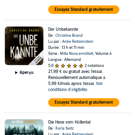
Essayez Standard gratuitement
Der Unbekannte
De :
Christine Brand
Lu par :
Anke Reitzenstein
Durée : 13 h et 11 min
Série :
Milla Nova ermittelt
, Volume 4
Langue : Allemand
5,0
2 notations
21,99 €
ou gratuit avec l'essai.
Aperçu
Renouvellement automatique à
5,99 €/mois après l'essai.
Voir
conditions d'éligibilité
Essayez Standard gratuitement
Die Hexe vom Höllental
De :
Karla Seitz
Lu par :
Anke Reitzenstein