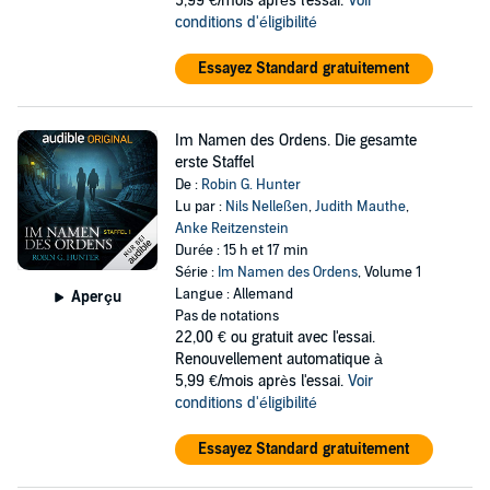
5,99 €/mois après l'essai.
Voir
conditions d'éligibilité
Essayez Standard gratuitement
Im Namen des Ordens. Die gesamte
erste Staffel
De :
Robin G. Hunter
Lu par :
Nils Nelleßen
,
Judith Mauthe
,
Anke Reitzenstein
Durée : 15 h et 17 min
Série :
Im Namen des Ordens
, Volume 1
Langue : Allemand
Aperçu
Pas de notations
22,00 €
ou gratuit avec l'essai.
Renouvellement automatique à
5,99 €/mois après l'essai.
Voir
conditions d'éligibilité
Essayez Standard gratuitement