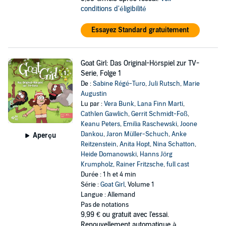
conditions d'éligibilité
Essayez Standard gratuitement
Goat Girl: Das Original-Hörspiel zur TV-
Serie, Folge 1
De :
Sabine Régé-Turo
,
Juli Rutsch
,
Marie
Augustin
Lu par :
Vera Bunk
,
Lana Finn Marti
,
Cathlen Gawlich
,
Gerrit Schmidt-Foß
,
Keanu Peters
,
Emilia Raschewski
,
Joone
Dankou
,
Jaron Müller-Schuch
,
Anke
Aperçu
Reitzenstein
,
Anita Hopt
,
Nina Schatton
,
Heide Domanowski
,
Hanns Jörg
Krumpholz
,
Rainer Fritzsche
,
full cast
Durée : 1 h et 4 min
Série :
Goat Girl
, Volume 1
Langue : Allemand
Pas de notations
9,99 €
ou gratuit avec l'essai.
Renouvellement automatique à