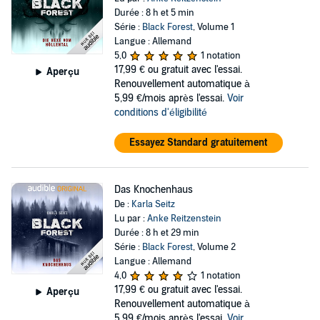
Durée : 8 h et 5 min
Série :
Black Forest
, Volume 1
Langue : Allemand
5,0
1 notation
17,99 €
ou gratuit avec l'essai.
Aperçu
Renouvellement automatique à
5,99 €/mois après l'essai.
Voir
conditions d'éligibilité
Essayez Standard gratuitement
Das Knochenhaus
De :
Karla Seitz
Lu par :
Anke Reitzenstein
Durée : 8 h et 29 min
Série :
Black Forest
, Volume 2
Langue : Allemand
4,0
1 notation
17,99 €
ou gratuit avec l'essai.
Aperçu
Renouvellement automatique à
5,99 €/mois après l'essai.
Voir