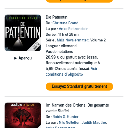
Die Patientin
De :
Christine Brand
Lu par :
Anke Reitzenstein
Durée : 11 h et 28 min
Série :
Milla Nova ermittelt
, Volume 2
Langue : Allemand
Pas de notations
20,99 €
ou gratuit avec l'essai.
Aperçu
Renouvellement automatique à
5,99 €/mois après l'essai.
Voir
conditions d'éligibilité
Essayez Standard gratuitement
Im Namen des Ordens. Die gesamte
zweite Staffel
De :
Robin G. Hunter
Lu par :
Nils Nelleßen
,
Judith Mauthe
,