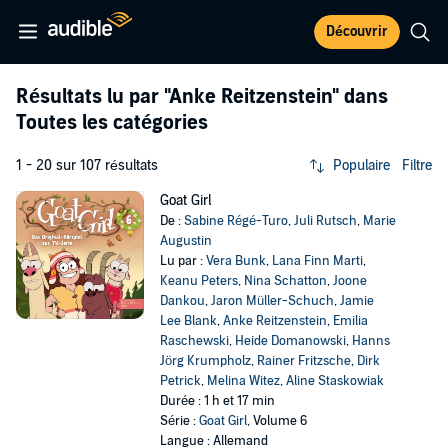
Découvrir
Résultats lu par
"Anke Reitzenstein"
dans
Toutes les catégories
1 - 20 sur 107 résultats
Populaire
Filtre
Goat Girl
De :
Sabine Régé-Turo
,
Juli Rutsch
,
Marie
Augustin
Lu par :
Vera Bunk
,
Lana Finn Marti
,
Keanu Peters
,
Nina Schatton
,
Joone
Dankou
,
Jaron Müller-Schuch
,
Jamie
Lee Blank
,
Anke Reitzenstein
,
Emilia
Raschewski
,
Heide Domanowski
,
Hanns
Jörg Krumpholz
,
Rainer Fritzsche
,
Dirk
Petrick
,
Melina Witez
,
Aline Staskowiak
Durée : 1 h et 17 min
Série :
Goat Girl
, Volume 6
Langue : Allemand