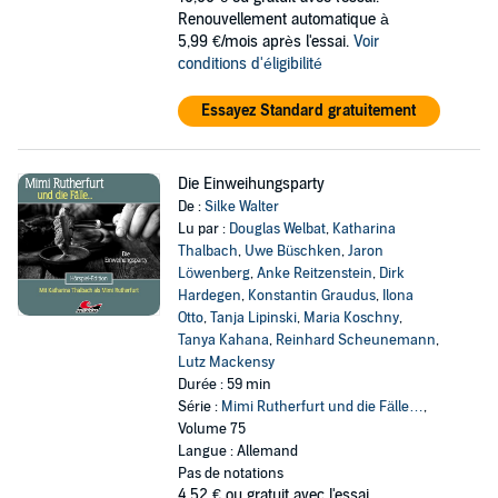
Renouvellement automatique à
5,99 €/mois après l'essai.
Voir
conditions d'éligibilité
Essayez Standard gratuitement
Die Einweihungsparty
De :
Silke Walter
Lu par :
Douglas Welbat
,
Katharina
Thalbach
,
Uwe Büschken
,
Jaron
Löwenberg
,
Anke Reitzenstein
,
Dirk
Hardegen
,
Konstantin Graudus
,
Ilona
Otto
,
Tanja Lipinski
,
Maria Koschny
,
Tanya Kahana
,
Reinhard Scheunemann
,
Lutz Mackensy
Durée : 59 min
Série :
Mimi Rutherfurt und die Fälle…
,
Volume 75
Langue : Allemand
Pas de notations
4,52 €
ou gratuit avec l'essai.