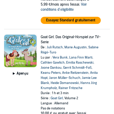
5,99 €/mois après l'essai.
Voir
conditions d'éligibilité
Essayez Standard gratuitement
Goat Girl. Das Original-Hörspiel zur TV-
Serie
De :
Juli Rutsch
,
Marie Augustin
,
Sabine
Régé-Turo
Lu par :
Vera Bunk
,
Lana Finn Marti
,
Cathlen Gawlich
,
Emilia Raschewski
,
Joone Dankou
,
Gerrit Schmidt-Foß
,
Keanu Peters
,
Anke Reitzenstein
,
Anita
Aperçu
Hopt
,
Jaron Müller-Schuch
,
Jamie Lee
Blank
,
Heide Domanowski
,
Hanns Jörg
Krumpholz
,
Rainer Fritzsche
Durée : 1 h et 3 min
Série :
Goat Girl
, Volume 2
Langue : Allemand
Pas de notations
10,00 €
ou gratuit avec l'essai.