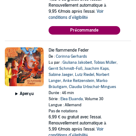
Renouvellement automatique à
9,95 €/mois après l'essai.
Voir
conditions d'éligibilité
Précommande
Die flammende Feder
De :
Corinna Gerhards
Lu par :
Giuliana Jakobeit
,
Tobias Müller
,
Gerrit Schmidt-Foß
,
Joachim Kaps
,
Sabine Jaeger
,
Lutz Riedel
,
Norbert
Langer
,
Anke Reitzenstein
,
Marko
Bräutigam
,
Claudia Urbschat-Mingues
Durée : 46 min
Aperçu
Série :
Elea Eluanda
, Volume 30
Langue : Allemand
Pas de notations
6,99 €
ou gratuit avec l'essai.
Renouvellement automatique à
5,99 €/mois après l'essai.
Voir
conditions d'éligibilité