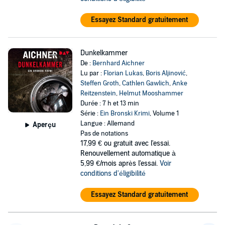
Essayez Standard gratuitement
Dunkelkammer
De :
Bernhard Aichner
Lu par :
Florian Lukas
,
Boris Aljinović
,
Steffen Groth
,
Cathlen Gawlich
,
Anke
Reitzenstein
,
Helmut Mooshammer
Durée : 7 h et 13 min
Série :
Ein Bronski Krimi
, Volume 1
Langue : Allemand
Aperçu
Pas de notations
17,99 €
ou gratuit avec l'essai.
Renouvellement automatique à
5,99 €/mois après l'essai.
Voir
conditions d'éligibilité
Essayez Standard gratuitement