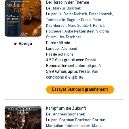
Der Torso in der Themse
De :
Markus Duschek
Lu par :
K. Dieter Klebsch
,
Peter Lontzek
,
Tobias Lelle
,
Dagmar Dreke
,
Peter
Kirchberger
,
Marc Schülert
,
Patrick
Holtheuer
,
Anke Reitzenstein
,
Victoria
Sturm
,
Uve Teschner
Durée : 59 min
Aperçu
Langue : Allemand
Pas de notations
4,52 €
ou gratuit avec l'essai.
Renouvellement automatique à
5,99 €/mois après l'essai.
Voir
conditions d'éligibilité
Essayez Standard gratuitement
Kampf um die Zukunft
De :
Andreas Suchanek
Lu par :
Christian Brückner
,
Christin
Marquitan
,
Tobias Kluckert
,
Manja