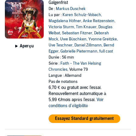
Galgenfrist
De :
Markus Duschek
Lu par :
Karen Schulz-Vobach
,
Magdalena Höfner
,
Anke Reitzenstein
,
Victoria Sturm
,
Tim Knauer
,
Douglas
Welbat
,
Sebastian Fitzner
,
Deborah
Mock
,
Uwe Büschken
,
Yvonne Greitzke
,
Uve Teschner
,
Daniel Zillmann
,
Bernd
Aperçu
Egger
,
Gabrielle Pietermann
,
full cast
Durée : 56 min
Série :
Faith - The Van Helsing
Chronicles
, Volume 79
Langue : Allemand
Pas de notations
6,70 €
ou gratuit avec l'essai.
Renouvellement automatique à
5,99 €/mois après l'essai.
Voir
conditions d'éligibilité
Essayez Standard gratuitement