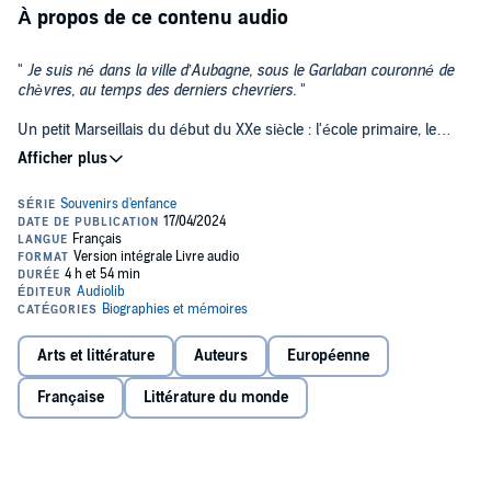
À propos de ce contenu audio
"
Je suis né dans la ville d’Aubagne, sous le Garlaban couronné de
chèvres, au temps des derniers chevriers.
"
Un petit Marseillais du début du XXe siècle : l'école primaire, le
cocon familial, puis les premières vacances dans les collines, à La
©2024 Audiolib (P)2024 Audiolib
Treille, synonymes de liberté… Adoptant le point de vue du petit
garçon espiègle qu’il fut, Marcel Pagnol couche ses souvenirs sur le
papier et livre quelques scènes d’anthologie, comme celle de la
première chasse avec son père.
Dès sa parution en 1957,
La Gloire de mon père
remporte un grand
succès. Aujourd’hui encore, ce texte séduira petits et grands, car
chacun peut se reconnaître dans les sentiments du petit Pagnol.
Avec le soutien du CNL (Centre National du Livre).
Arts et littérature
Auteurs
Européenne
Musique composée par Michel Korb.
Française
Littérature du monde