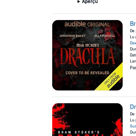
Aperçu
Br
De 
Lu 
Dav
Dur
Dat
Lan
Pas
Dr
De 
Lu 
Su
Dur