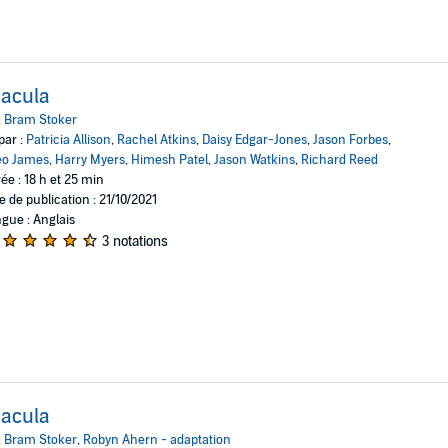
acula
:
Bram Stoker
par :
Patricia Allison
,
Rachel Atkins
,
Daisy Edgar-Jones
,
Jason Forbes
,
eo James
,
Harry Myers
,
Himesh Patel
,
Jason Watkins
,
Richard Reed
ée : 18 h et 25 min
e de publication : 21/10/2021
gue : Anglais
3 notations
acula
:
Bram Stoker
,
Robyn Ahern - adaptation