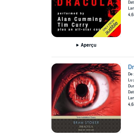
Dat
Lan
4,6
Aperçu
Dr
De 
Lu 
Dur
Dat
Lan
4,6