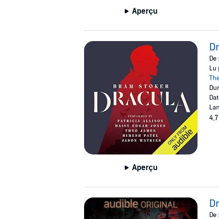
Aperçu
Dr
De 
Lu 
Th
Dur
Dat
Lan
4,7
Aperçu
Dr
De 