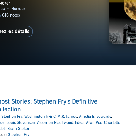
hez les détails
ost Stories: Stephen Fry's Definitive
llection
:
Stephen Fry
,
Washington Irving
,
M.R. James
,
Amelia B. Edwards
,
ert Louis Stevenson
,
Algernon Blackwood
,
Edgar Allan Poe
,
Charlotte
dell
,
Bram Stoker
par :
Stephen Fry