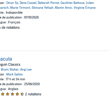
par :
Omar Sy
,
Deva Cassel
,
Deborah Perret
,
Gauthier Battoue
,
Julien
uanich
,
Marie Tirmont
,
Slimane Yefsah
,
Martin Amic
,
Virginie Émane
ée : Indisponible
e de publication : 01/10/2026
gue : Français
 de notations
acula
guin Classics
:
Bram Stoker
,
Ang Lee
par :
Mark Gatiss
ée : 17 h et 34 min
e de publication : 25/06/2020
gue : Anglais
2 notations