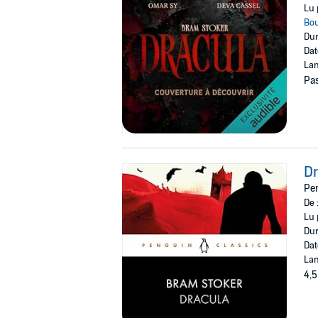
Lu 
Bo
Dur
Dat
Lan
Pas
Dr
Pen
De 
Lu 
Dur
Dat
Lan
4,5