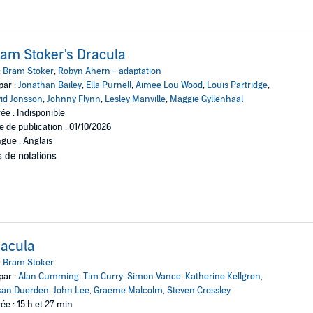
am Stoker's Dracula
:
Bram Stoker
,
Robyn Ahern - adaptation
par :
Jonathan Bailey
,
Ella Purnell
,
Aimee Lou Wood
,
Louis Partridge
,
id Jonsson
,
Johnny Flynn
,
Lesley Manville
,
Maggie Gyllenhaal
ée : Indisponible
e de publication : 01/10/2026
gue : Anglais
 de notations
acula
:
Bram Stoker
par :
Alan Cumming
,
Tim Curry
,
Simon Vance
,
Katherine Kellgren
,
san Duerden
,
John Lee
,
Graeme Malcolm
,
Steven Crossley
ée : 15 h et 27 min