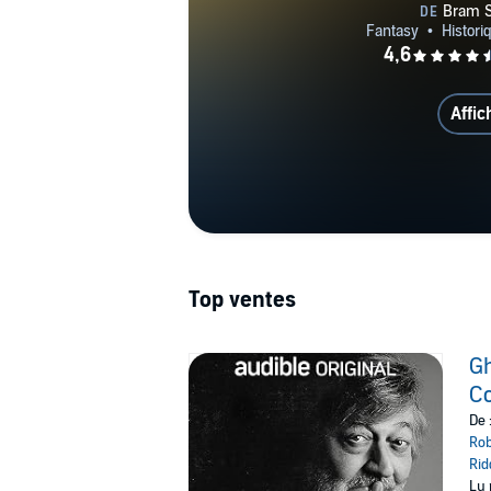
Affic
Top ventes
Gh
Co
De 
Rob
Rid
Lu 