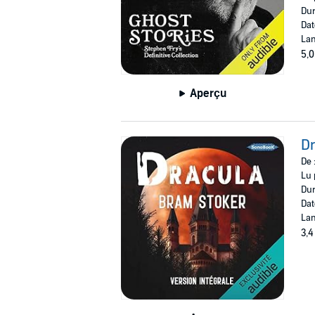
Dur
Dat
Lan
5,0
Aperçu
Dr
De 
Lu 
Dur
Dat
Lan
3,4