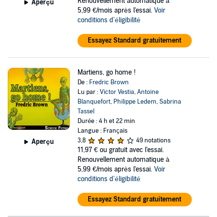
Renouvellement automatique à
Aperçu
5,99 €/mois après l'essai.
Voir
conditions d'éligibilité
Essayez Standard gratuitement
Martiens, go home !
De :
Fredric Brown
Lu par :
Victor Vestia
,
Antoine
Blanquefort
,
Philippe Ledem
,
Sabrina
Tassel
Durée : 4 h et 22 min
Langue : Français
3,8
49 notations
Aperçu
11,97 €
ou gratuit avec l'essai.
Renouvellement automatique à
5,99 €/mois après l'essai.
Voir
conditions d'éligibilité
Essayez Standard gratuitement