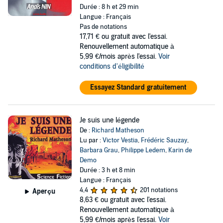
Durée : 8 h et 29 min
Langue : Français
Pas de notations
17,71 €
ou gratuit avec l'essai.
Renouvellement automatique à
5,99 €/mois après l'essai.
Voir
conditions d'éligibilité
Essayez Standard gratuitement
Je suis une légende
De :
Richard Matheson
Lu par :
Victor Vestia
,
Frédéric Sauzay
,
Barbara Grau
,
Philippe Ledem
,
Karin de
Demo
Durée : 3 h et 8 min
Langue : Français
4,4
201 notations
Aperçu
8,63 €
ou gratuit avec l'essai.
Renouvellement automatique à
5,99 €/mois après l'essai.
Voir