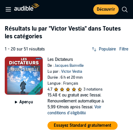
Découvrir
Résultats lu par
"Victor Vestia"
dans Toutes
les catégories
1 - 20 sur 51 résultats
Populaire
Filtre
Les Dictateurs
De :
Jacques Bainville
Lu par :
Victor Vestia
Durée : 6 h et 20 min
Langue : Français
4,7
3 notations
15,48 €
ou gratuit avec l'essai.
Renouvellement automatique à
Aperçu
5,99 €/mois après l'essai.
Voir
conditions d'éligibilité
Essayez Standard gratuitement