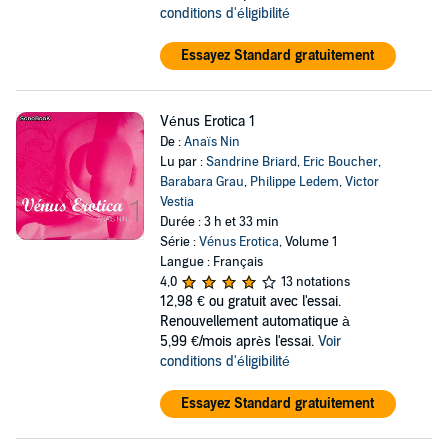
conditions d'éligibilité
Essayez Standard gratuitement
Vénus Erotica 1
De :
Anaïs Nin
Lu par :
Sandrine Briard
,
Eric Boucher
,
Barabara Grau
,
Philippe Ledem
,
Victor
Vestia
Durée : 3 h et 33 min
Série :
Vénus Erotica
, Volume 1
Langue : Français
4,0
13 notations
12,98 €
ou gratuit avec l'essai.
Renouvellement automatique à
5,99 €/mois après l'essai.
Voir
conditions d'éligibilité
Essayez Standard gratuitement