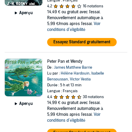
Langue : Français
4,2
16 notations
14,49 €
ou gratuit avec l'essai.
Aperçu
Renouvellement automatique à
5,99 €/mois après l'essai.
Voir
conditions d'éligibilité
Essayez Standard gratuitement
Peter Pan et Wendy
De :
James Matthew Barrie
Lu par :
Hélène Hardouin
,
Isabelle
Bensoussan
,
Victor Vestia
Durée : 5 h et 13 min
Langue : Français
4,4
30 notations
14,99 €
ou gratuit avec l'essai.
Aperçu
Renouvellement automatique à
5,99 €/mois après l'essai.
Voir
conditions d'éligibilité