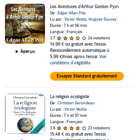
Les Aventures d'Arthur Gordon Pym
De :
Edgar Allan Poe
Lu par :
Victor Vestia
,
Hugues Sauvay
Durée : 7 h et 56 min
Langue : Français
3,7
24 notations
14,99 €
ou gratuit avec l'essai.
Renouvellement automatique à
Aperçu
5,99 €/mois après l'essai.
Voir
conditions d'éligibilité
Essayez Standard gratuitement
La religion écologiste
De :
Christian Gerondeau
Lu par :
Victor Vestia
Durée : 7 h et 57 min
Langue : Français
3,8
23 notations
15,48 €
ou gratuit avec l'essai.