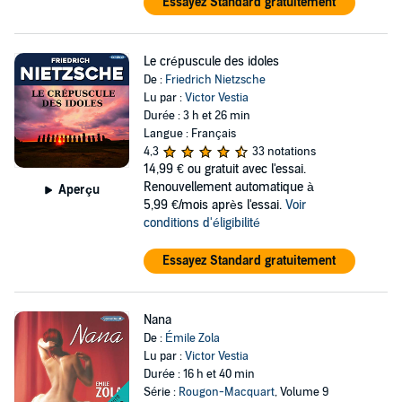
Essayez Standard gratuitement
Le crépuscule des idoles
De :
Friedrich Nietzsche
Lu par :
Victor Vestia
Durée : 3 h et 26 min
Langue : Français
4,3
33 notations
14,99 €
ou gratuit avec l'essai.
Renouvellement automatique à
Aperçu
5,99 €/mois après l'essai.
Voir
conditions d'éligibilité
Essayez Standard gratuitement
Nana
De :
Émile Zola
Lu par :
Victor Vestia
Durée : 16 h et 40 min
Série :
Rougon-Macquart
, Volume 9