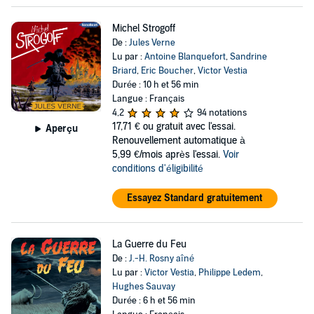
Michel Strogoff
De :
Jules Verne
Lu par :
Antoine Blanquefort
,
Sandrine
Briard
,
Eric Boucher
,
Victor Vestia
Durée : 10 h et 56 min
Langue : Français
4,2
94 notations
17,71 €
ou gratuit avec l'essai.
Aperçu
Renouvellement automatique à
5,99 €/mois après l'essai.
Voir
conditions d'éligibilité
Essayez Standard gratuitement
La Guerre du Feu
De :
J.-H. Rosny aîné
Lu par :
Victor Vestia
,
Philippe Ledem
,
Hughes Sauvay
Durée : 6 h et 56 min