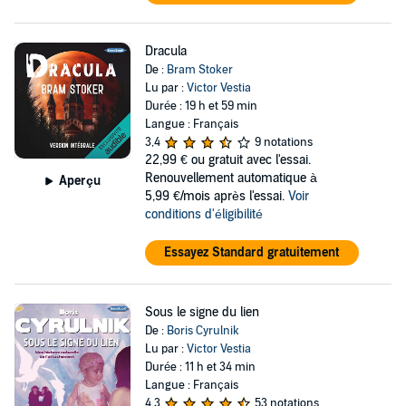
Dracula
De :
Bram Stoker
Lu par :
Victor Vestia
Durée : 19 h et 59 min
Langue : Français
3,4
9 notations
22,99 €
ou gratuit avec l'essai.
Renouvellement automatique à
Aperçu
5,99 €/mois après l'essai.
Voir
conditions d'éligibilité
Essayez Standard gratuitement
Sous le signe du lien
De :
Boris Cyrulnik
Lu par :
Victor Vestia
Durée : 11 h et 34 min
Langue : Français
4,3
53 notations