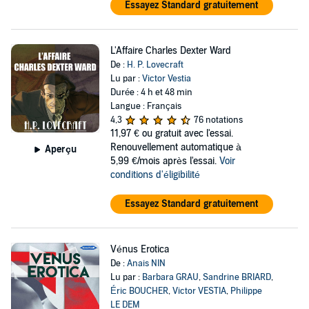
Essayez Standard gratuitement
L'Affaire Charles Dexter Ward
De :
H. P. Lovecraft
Lu par :
Victor Vestia
Durée : 4 h et 48 min
Langue : Français
4,3
76 notations
11,97 €
ou gratuit avec l'essai.
Renouvellement automatique à
Aperçu
5,99 €/mois après l'essai.
Voir
conditions d'éligibilité
Essayez Standard gratuitement
Vénus Erotica
De :
Anais NIN
Lu par :
Barbara GRAU
,
Sandrine BRIARD
,
Éric BOUCHER
,
Victor VESTIA
,
Philippe
LE DEM