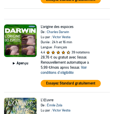
L'origine des espèces
De :
Charles Darwin
Lu par :
Victor Vestia
Durée : 24 h et 16 min
Langue : Français
4,4
39 notations
28,76 €
ou gratuit avec l'essai.
Renouvellement automatique à
Aperçu
5,99 €/mois après l'essai.
Voir
conditions d'éligibilité
Essayez Standard gratuitement
L'Œuvre
De :
Émile Zola
Lu par :
Victor Vestia