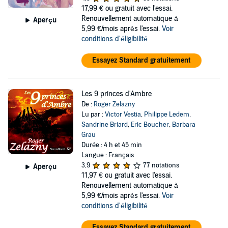
17,99 €
ou gratuit avec l'essai.
Renouvellement automatique à
Aperçu
5,99 €/mois après l'essai.
Voir
conditions d'éligibilité
Essayez Standard gratuitement
Les 9 princes d'Ambre
De :
Roger Zelazny
Lu par :
Victor Vestia
,
Philippe Ledem
,
Sandrine Briard
,
Eric Boucher
,
Barbara
Grau
Durée : 4 h et 45 min
Langue : Français
3,9
77 notations
Aperçu
11,97 €
ou gratuit avec l'essai.
Renouvellement automatique à
5,99 €/mois après l'essai.
Voir
conditions d'éligibilité
Essayez Standard gratuitement