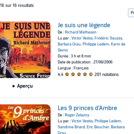
 16 sur 16 résultats
Je suis une légende
De :
Richard Matheson
Lu par :
Victor Vestia
,
Frédéric Sauzay
,
Barbara Grau
,
Philippe Ledem
,
Karin de
Demo
Durée : 3 h et 8 min
Date de publication : 27/06/2006
Langue : Français
4,4
201 notations
Aperçu
Les 9 princes d'Ambre
De :
Roger Zelazny
Lu par :
Victor Vestia
,
Philippe Ledem
,
Sandrine Briard
,
Eric Boucher
,
Barbara
Grau