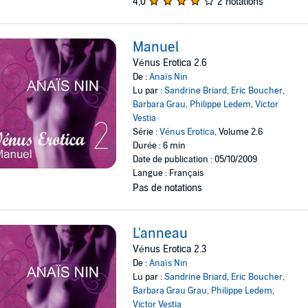
4,0
2 notations
Manuel
Vénus Erotica 2.6
De :
Anaïs Nin
Lu par :
Sandrine Briard
,
Eric Boucher
,
Barbara Grau
,
Philippe Ledem
,
Victor
Vestia
Série :
Vénus Erotica
, Volume 2.6
Durée : 6 min
Date de publication : 05/10/2009
Langue : Français
Pas de notations
L'anneau
Vénus Erotica 2.3
De :
Anaïs Nin
Lu par :
Sandrine Briard
,
Eric Boucher
,
Barbara Grau Grau
,
Philippe Ledem
,
Victor Vestia