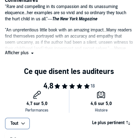
Commentaires
"Rare and compelling in its compassion and its unassuming
eloquence...her examples are so vivid and so ordinary they touch
the hurt child in us all."—
The New York Magazine
"An unpretentious little book with an amazing impact...Many readers
find themselves portrayed with an accuracy and empathy that
seem uncanny, as if the author had been a silent, unseen witness to
their childhood [and] their innermost and secret selves."—
Vogue
Afficher plus
"Full of wisdom and perception."—
The New Republic
"Narcissism has rarely been written about with the clarity and quiet
insights of this modest, thought-provoking work."—
Washington Post
Book World
Le plus pertinent
Tout