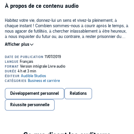
À propos de ce contenu audio
Habitez votre vie, donnez-lui un sens et vivez-la pleinement, à
chaque instant ! Combien sommes-nous à courir après le temps, à
nous agacer de futilités, à chercher inlassablement à être heureux,
à nous inquiéter du futur ou, au contraire, à rester prisonnier du
passé ? Le risque d'un tel rythme, à des années lumières de
l'instant présent, est d'arriver au bout du chemin sans avoir pu
François Bourgognon nous propose dans cet ouvrage de considérer
profiter du voyage. Nous oublions alors l'essentiel : prendre part au
la conscience de notre mort comme un formidable moyen de nous
prodigieux spectacle du monde et de la vie qui continuera sans
ramener à nous-même et à ce qui compte réellement pour nous.
nous.
Pour cela, il s'appuie sur les principes de la thérapie d'acceptation et
d'engagement (ACT) et de la pleine conscience qu'il nous invite à
©2019 Edi8 (P)2019 Audible Studios
mettre en pratique pour accepter avec sérénité notre condition
d'être humain.
Développement personnel
Relations
Réussite personnelle