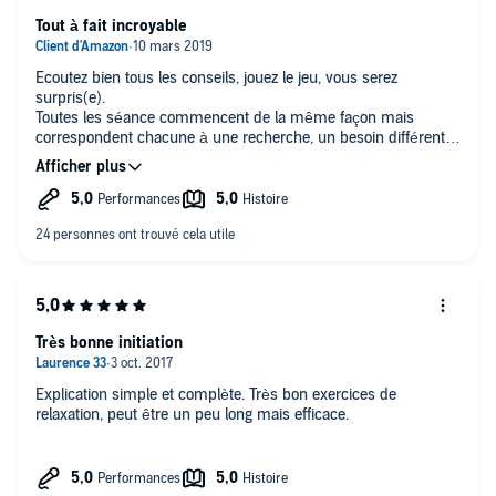
Tout à fait incroyable
Ecoutez bien tous les conseils, jouez le jeu, vous serez
surpris(e).
Toutes les séance commencent de la même façon mais
correspondent chacune à une recherche, un besoin différent.
Si très motivé(e), même avec quelques doutes et avec un peu
de temps, les résultats arrivent.
La voix est absolument agréable, l'ambiance très très
relaxante.
Petit à petit, on lâche prise et on change, on réussit. Merci
Très bonne initiation
Explication simple et complète. Très bon exercices de
relaxation, peut être un peu long mais efficace.