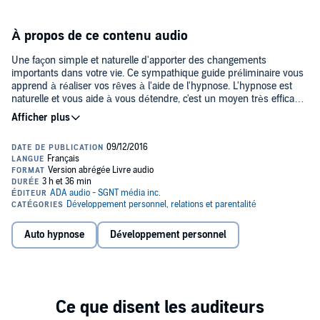
À propos de ce contenu audio
Une façon simple et naturelle d'apporter des changements
importants dans votre vie. Ce sympathique guide préliminaire vous
apprend à réaliser vos rêves à l'aide de l'hypnose. L'hypnose est
naturelle et vous aide à vous détendre, c'est un moyen très efficace
d'atteindre vos objectifs personnels, de maîtriser vos phobies et vos
Perdre du poids,
peurs, de vous défaire de vos mauvaises habitudes, de développer
votre mémoire, les possibilités sont infinies ! En suivant les étapes
cesser de fumer,
détaillées de cet enregistrement, vous apprendrez rapidement les
préceptes de l'hypnose et de l'autohypnose.
prendre de l'assurance,
maîtriser vos peurs et vos phobies,
guérir plus rapidement,
Lorsque vous achetez ce titre, le fichier PDF qui l'accompagne sera
Auto hypnose
Développement personnel
améliorer vos aptitudes pour la gestion monétaire,
disponible dans votre confirmation d'achat envoyée par mail ainsi
que dans votre bibliothèque, depuis votre ordinateur.©1997 William
libérer votre stress,
W. Hewitt 2011 Éditions ADA inc., 2016 ADA audio - SGNT média
inc. (P)2016 ADA audio - SGNT média inc.
devenir plus créateur,
découvrir vos vies passées.