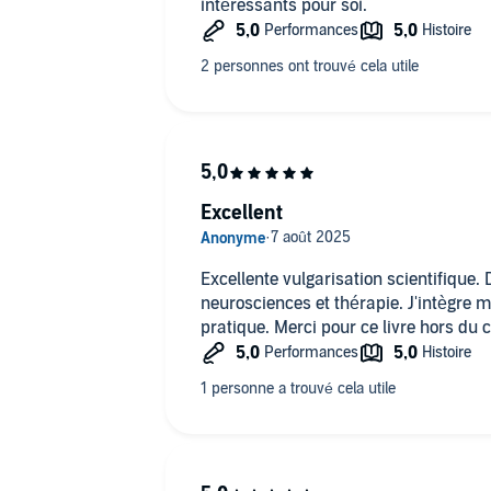
intéressants pour soi.
 rendent malheureux ;
se créent et persistent ;
nouvelles habitudes positives ;
Excellent
re cerveau de manière consciente ;
Excellente vulgarisation scientifique. 
 maîtrise mentale ;
neurosciences et thérapie. J'intègre
pratique. Merci pour ce livre hors d
i souhaitent prendre le contrôle de leur destinée
oe Dispenza ne vous propose pas simplement des théories ;
re cerveau et créer la vie que vous méritez.