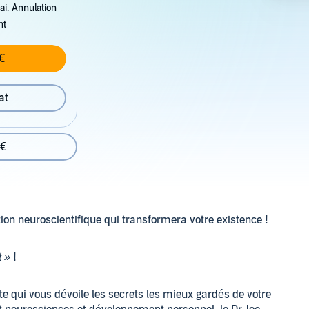
ai. Annulation
nt
€
at
 €
tion neuroscientifique qui transformera votre existence !
t »
!
te qui vous dévoile les secrets les mieux gardés de votre