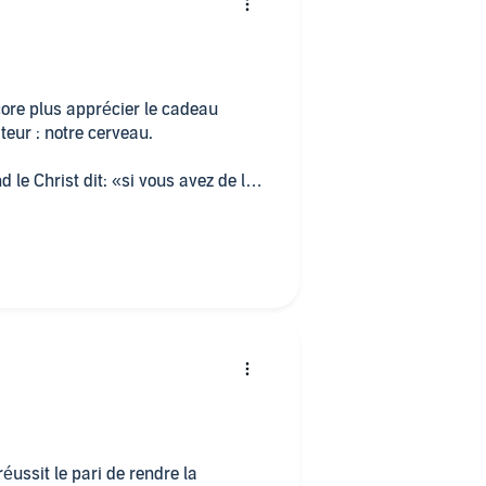
core plus apprécier le cadeau
teur : notre cerveau.
le Christ dit: «si vous avez de la
e, vous direz à cette montagne :
fera. Et rien ne vous sera
s littéral en plus du sens
hysique quantique ou l’effet de la
éussit le pari de rendre la