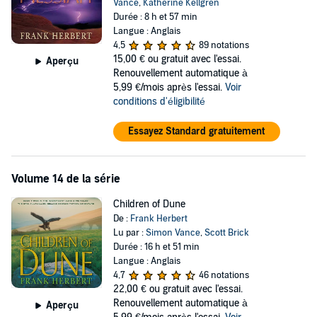
Vance
,
Katherine Kellgren
Durée : 8 h et 57 min
Langue : Anglais
4,5
89 notations
15,00 €
ou gratuit avec l'essai.
Aperçu
Renouvellement automatique à
5,99 €/mois après l'essai.
Voir
conditions d'éligibilité
Essayez Standard gratuitement
Volume 14 de la série
Children of Dune
De :
Frank Herbert
Lu par :
Simon Vance
,
Scott Brick
Durée : 16 h et 51 min
Langue : Anglais
4,7
46 notations
22,00 €
ou gratuit avec l'essai.
Renouvellement automatique à
Aperçu