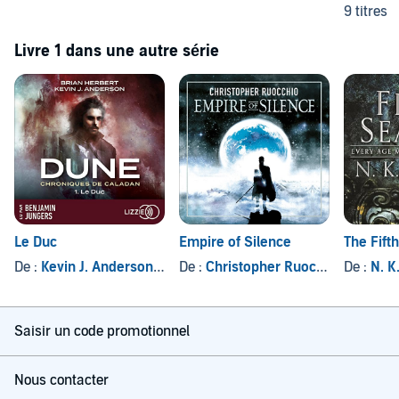
9 titres
Livre 1 dans une autre série
Le Duc
Empire of Silence
The Fift
De :
Kevin J. Anderson
, et autres
De :
Christopher Ruocchio
De :
N. K
Saisir un code promotionnel
Nous contacter