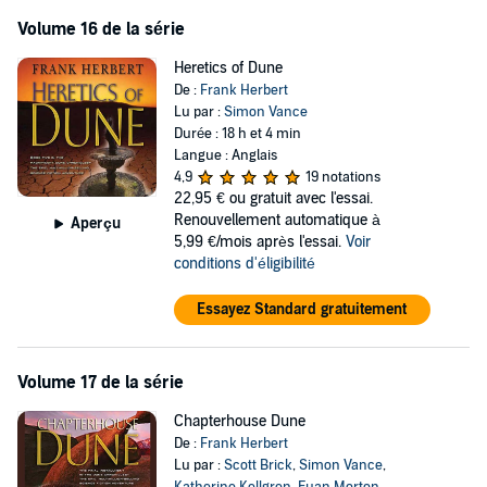
Volume 16 de la série
Heretics of Dune
De :
Frank Herbert
Lu par :
Simon Vance
Durée : 18 h et 4 min
Langue : Anglais
4,9
19 notations
22,95 €
ou gratuit avec l'essai.
Renouvellement automatique à
Aperçu
5,99 €/mois après l'essai.
Voir
conditions d'éligibilité
Essayez Standard gratuitement
Volume 17 de la série
Chapterhouse Dune
De :
Frank Herbert
Lu par :
Scott Brick
,
Simon Vance
,
Katherine Kellgren
,
Euan Morton