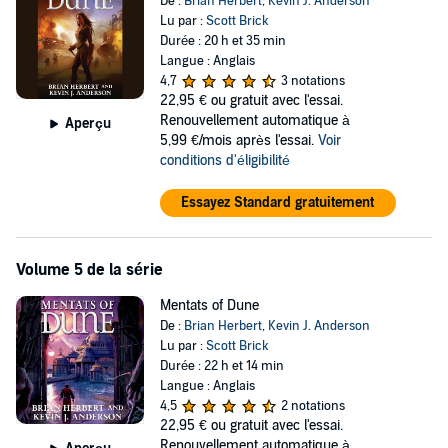
De :
Brian Herbert
,
Kevin J. Anderson
Lu par :
Scott Brick
Durée : 20 h et 35 min
Langue : Anglais
4,7
3 notations
22,95 €
ou gratuit avec l'essai.
Renouvellement automatique à
Aperçu
5,99 €/mois après l'essai.
Voir
conditions d'éligibilité
Essayez Standard gratuitement
Volume 5 de la série
Mentats of Dune
De :
Brian Herbert
,
Kevin J. Anderson
Lu par :
Scott Brick
Durée : 22 h et 14 min
Langue : Anglais
4,5
2 notations
22,95 €
ou gratuit avec l'essai.
Renouvellement automatique à