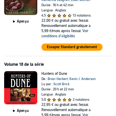
Durée : 16 h et 42 min
Langue : Anglais
4,5
13 notations
22,00 €
ou gratuit avec l'essai.
Aperçu
Renouvellement automatique à
5,99 €/mois après l'essai.
Voir
conditions d'éligibilité
Essayez Standard gratuitement
Volume 18 de la série
Hunters of Dune
De :
Brian Herbert
,
Kevin J. Anderson
Lu par :
Scott Brick
Durée : 20 h et 22 min
Langue : Anglais
5,0
2 notations
22,95 €
ou gratuit avec l'essai.
Renouvellement automatique à
Aperçu
5,99 €/mois après l'essai.
Voir