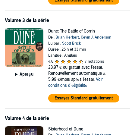
Essayez Standard gratuitement
escape bondage to flee to the desert world where they will declare
themselves the Free Men of Dune. Experience how they learn to
summon and ride the majestic sandworms.
Volume 3 de la série
Listen to the origins of Frank Herbert’s
Dune.
Dune: The Battle of Corrin
De :
Brian Herbert
,
Kevin J. Anderson
A Macmillan Audio production from Tor Books.
Lu par :
Scott Brick
Durée : 25 h et 33 min
Langue : Anglais
4,6
7 notations
EditBuild
23,97 €
ou gratuit avec l'essai.
Renouvellement automatique à
Aperçu
5,99 €/mois après l'essai.
Voir
conditions d'éligibilité
Essayez Standard gratuitement
Volume 4 de la série
Sisterhood of Dune