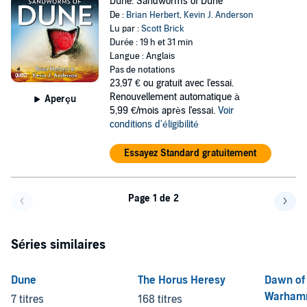
Dune: Sandworms of Dune
De :
Brian Herbert
,
Kevin J. Anderson
Lu par :
Scott Brick
Durée : 19 h et 31 min
Langue : Anglais
Pas de notations
23,97 €
ou gratuit avec l'essai.
Renouvellement automatique à
Aperçu
5,99 €/mois après l'essai.
Voir
conditions d'éligibilité
Essayez Standard gratuitement
Page 1 de 2
Page précédente
Page 
Séries similaires
Dune
The Horus Heresy
Dawn of 
Warhamm
7 titres
168 titres