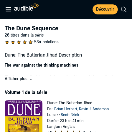
Découvrir
The Dune Sequence
26 titres dans la série
584 notations
Dune: The Butlerian Jihad Description
The war against the thinking machines
The betrayal that turned House Atreides and House Harkonnen
Afficher plus
into mortal enemies
Volume 1 de la série
The discovery of spice
—
the most valuable substance in the
known universe
Dune: The Butlerian Jihad
De :
Brian Herbert
,
Kevin J. Anderson
The birth of the Sisterhood, Suk Doctors, Mentats, and Spacing
Lu par :
Scott Brick
Guild
Durée : 23 h et 41 min
Langue : Anglais
The origins of the Fremen—former slaves who find a new home