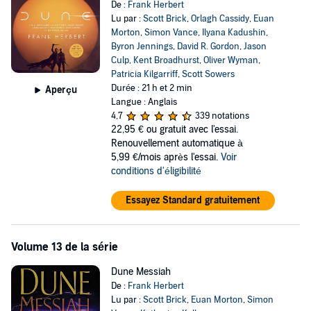
De :
Frank Herbert
Lu par :
Scott Brick
,
Orlagh Cassidy
,
Euan
Morton
,
Simon Vance
,
Ilyana Kadushin
,
Byron Jennings
,
David R. Gordon
,
Jason
Culp
,
Kent Broadhurst
,
Oliver Wyman
,
Patricia Kilgarriff
,
Scott Sowers
Durée : 21 h et 2 min
Aperçu
Langue : Anglais
4,7
339 notations
22,95 €
ou gratuit avec l'essai.
Renouvellement automatique à
5,99 €/mois après l'essai.
Voir
conditions d'éligibilité
Essayez Standard gratuitement
Volume 13 de la série
Dune Messiah
De :
Frank Herbert
Lu par :
Scott Brick
,
Euan Morton
,
Simon