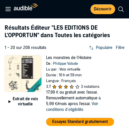
Découvrir
Résultats Éditeur
"LES EDITIONS DE
L'OPPORTUN"
dans Toutes les catégories
1 - 20 sur 208 résultats
Populaire
Filtre
Les monstres de l'Histoire
De :
Philippe Valode
Lu par : Voix virtuelle
Durée : 10 h et 59 min
Langue : Français
3,7
3 notations
17,99 €
ou gratuit avec l'essai.
Renouvellement automatique à
Extrait de voix
5,99 €/mois après l'essai.
Voir
virtuelle
conditions d'éligibilité
Essayez Standard gratuitement