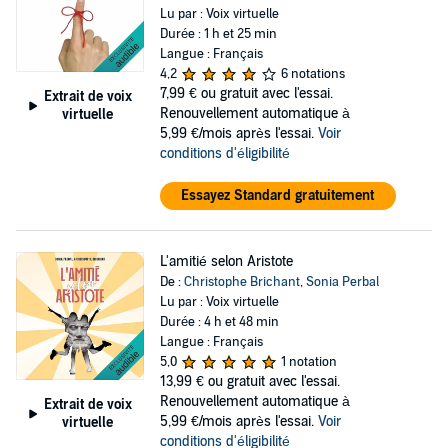
Lu par : Voix virtuelle
Durée : 1 h et 25 min
Langue : Français
4,2
6 notations
7,99 €
ou gratuit avec l'essai.
Extrait de voix
Renouvellement automatique à
virtuelle
5,99 €/mois après l'essai.
Voir
conditions d'éligibilité
Essayez Standard gratuitement
L'amitié selon Aristote
De :
Christophe Brichant
,
Sonia Perbal
Lu par : Voix virtuelle
Durée : 4 h et 48 min
Langue : Français
5,0
1 notation
13,99 €
ou gratuit avec l'essai.
Renouvellement automatique à
Extrait de voix
5,99 €/mois après l'essai.
Voir
virtuelle
conditions d'éligibilité