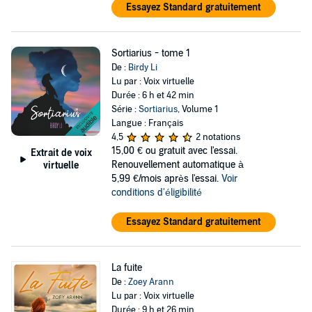
Essayez Standard gratuitement
Sortiarius - tome 1
De :
Birdy Li
Lu par : Voix virtuelle
Durée : 6 h et 42 min
Série :
Sortiarius
, Volume 1
Langue : Français
4,5
2 notations
15,00 €
ou gratuit avec l'essai.
Extrait de voix
Renouvellement automatique à
virtuelle
5,99 €/mois après l'essai.
Voir
conditions d'éligibilité
Essayez Standard gratuitement
La fuite
De :
Zoey Arann
Lu par : Voix virtuelle
Durée : 9 h et 26 min