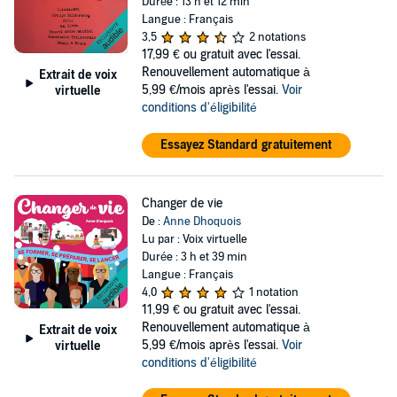
Durée : 13 h et 12 min
Langue : Français
3,5
2 notations
17,99 €
ou gratuit avec l'essai.
Renouvellement automatique à
Extrait de voix
5,99 €/mois après l'essai.
Voir
virtuelle
conditions d'éligibilité
Essayez Standard gratuitement
Changer de vie
De :
Anne Dhoquois
Lu par : Voix virtuelle
Durée : 3 h et 39 min
Langue : Français
4,0
1 notation
11,99 €
ou gratuit avec l'essai.
Renouvellement automatique à
Extrait de voix
5,99 €/mois après l'essai.
Voir
virtuelle
conditions d'éligibilité