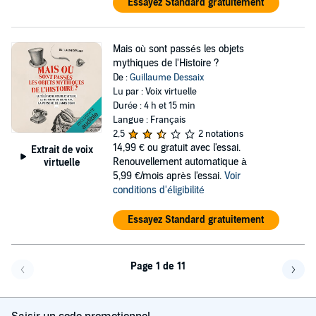
Essayez Standard gratuitement
Mais où sont passés les objets
mythiques de l'Histoire ?
De :
Guillaume Dessaix
Lu par : Voix virtuelle
Durée : 4 h et 15 min
Langue : Français
2,5
2 notations
14,99 €
ou gratuit avec l'essai.
Extrait de voix
Renouvellement automatique à
virtuelle
5,99 €/mois après l'essai.
Voir
conditions d'éligibilité
Essayez Standard gratuitement
Page 1 de 11
Page précédente
Page 