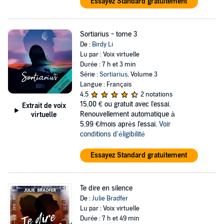
Essayez Standard gratuitement
Sortiarius - tome 3
De :
Birdy Li
Lu par : Voix virtuelle
Durée : 7 h et 3 min
Série :
Sortiarius
, Volume 3
Langue : Français
4,5
2 notations
15,00 €
ou gratuit avec l'essai.
Extrait de voix
Renouvellement automatique à
virtuelle
5,99 €/mois après l'essai.
Voir
conditions d'éligibilité
Essayez Standard gratuitement
Te dire en silence
De :
Julie Bradfer
Lu par : Voix virtuelle
Durée : 7 h et 49 min