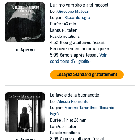
L'ultimo vampiro e altri racconti
De :
Giuseppe Mallozzi
Lu par :
Riccardo Isgrò
Durée : 43 min
Langue : Italien
Pas de notations
4,52 €
ou gratuit avec l'essai.
Renouvellement automatique à
Aperçu
5,99 €/mois après l'essai.
Voir
conditions d'éligibilité
Essayez Standard gratuitement
Le favole della buonanotte
De :
Alessia Piemonte
Lu par :
Moreno Tarantino
,
Riccardo
Isgrò
Durée : 1 h et 28 min
Langue : Italien
Pas de notations
8,99 €
ou gratuit avec l'essai.
Aperçu