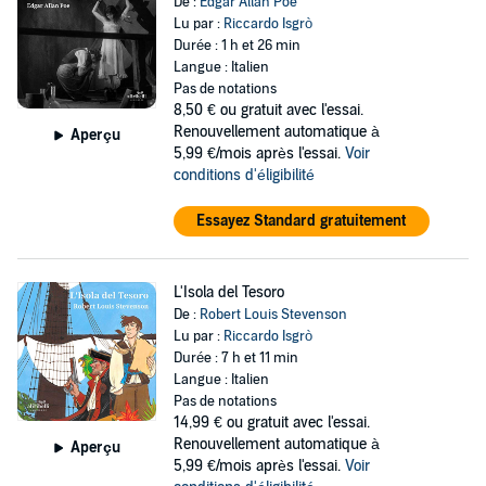
De :
Edgar Allan Poe
Lu par :
Riccardo Isgrò
Durée : 1 h et 26 min
Langue : Italien
Pas de notations
8,50 €
ou gratuit avec l'essai.
Renouvellement automatique à
Aperçu
5,99 €/mois après l'essai.
Voir
conditions d'éligibilité
Essayez Standard gratuitement
L'Isola del Tesoro
De :
Robert Louis Stevenson
Lu par :
Riccardo Isgrò
Durée : 7 h et 11 min
Langue : Italien
Pas de notations
14,99 €
ou gratuit avec l'essai.
Renouvellement automatique à
Aperçu
5,99 €/mois après l'essai.
Voir