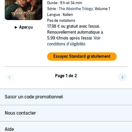
Durée : 9 h et 34 min
Série :
The Absinthe Trilogy
, Volume 1
Langue : Italien
Pas de notations
17,98 €
ou gratuit avec l'essai.
Aperçu
Renouvellement automatique à
5,99 €/mois après l'essai.
Voir
conditions d'éligibilité
Essayez Standard gratuitement
Page 1 de 2
Page précédente
Page 
Saisir un code promotionnel
Nous contacter
Aide