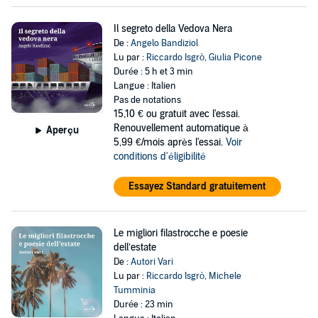
Il segreto della Vedova Nera
De :
Angelo Bandiziol
Lu par :
Riccardo Isgrò
,
Giulia Picone
Durée : 5 h et 3 min
Langue : Italien
Pas de notations
15,10 €
ou gratuit avec l'essai.
Renouvellement automatique à
Aperçu
5,99 €/mois après l'essai.
Voir
conditions d'éligibilité
Essayez Standard gratuitement
Le migliori filastrocche e poesie
dell’estate
De :
Autori Vari
Lu par :
Riccardo Isgrò
,
Michele
Tumminia
Durée : 23 min