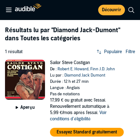
Découvrir
Résultats lu par
"Diamond Jack-Dumont"
dans Toutes les catégories
1 résultat
Populaire
Filtre
Sailor Steve Costigan
De :
Robert E. Howard
,
Finn J.D. John
Lu par :
Diamond Jack Dumont
Durée : 12 h et 27 min
Langue : Anglais
Pas de notations
17,99 €
ou gratuit avec l'essai.
Renouvellement automatique à
Aperçu
5,99 €/mois après l'essai.
Voir
conditions d'éligibilité
Essayez Standard gratuitement